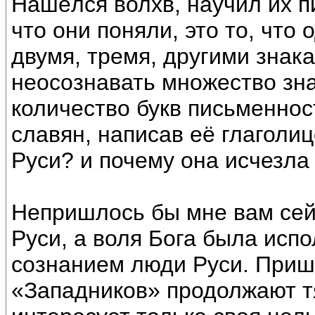
Нашёлся волхв, научил их п
что они поняли, это то, что
двумя, тремя, другими знака
неосознавать множество зна
количество букв письменнос
славян, написав её глаголи
Руси? и почему она исчезла
Непришлось бы мне вам сей
Руси, а воля Бога была исп
сознанием люди Руси. Приш
«Западников» продолжают тя