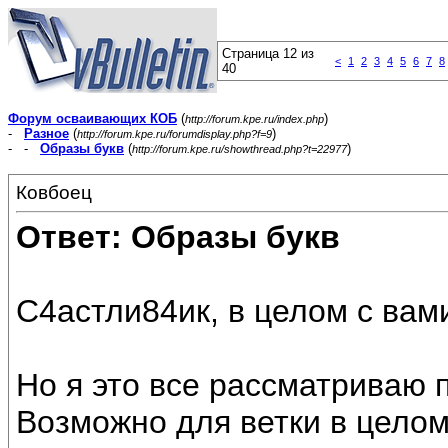
Страница 12 из
<
1
2
3
4
5
6
7
8
40
Форум осваивающих КОБ
(
)
http://forum.kpe.ru/index.php
-
Разное
(
)
http://forum.kpe.ru/forumdisplay.php?f=9
- -
Образы букв
(
)
http://forum.kpe.ru/showthread.php?t=22977
Ковбоец
Ответ: Образы букв
С4астли84ик, в целом с вам
Но я это все рассматриваю
Возможно для ветки в целом