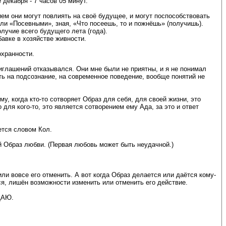
 декабря - 7 часов 05 минут.
ем они могут повлиять на своё будущее, и могут поспособствовать
ли «Посевными», зная, «Что посеешь, то и пожнёшь» (получишь).
учие всего будущего лета (года).
авке в хозяйстве живности.
охранности.
риглашений отказывался. Они мне были не приятны, и я не понимал
ь на подсознание, на современное поведение, вообще понятий не
у, когда кто-то сотворяет Образ для себя, для своей жизни, это
для кого-то, это является сотворением ему Ада, за это и ответ
ается словом Кол.
й Образ любви. (Первая любовь может быть неудачной.)
или вовсе его отменить. А вот когда Образ делается или даётся кому-
я, лишён возможности изменить или отменить его действие.
 ДАЮ.