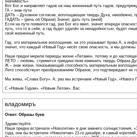
значимость».
Вот Бог и направляет гадов на наш жизненный путь гадов, предупрежд
ГА – знак пути.
ДАТЬ – Духовное согласие, воплощающее твердь Духа, неизбежно, п
ГАДАТЬ – (речь об Образе) Значит, дать путь (иной).
Если на пути появился гад, раз Бог его явил, значит впереди опаснос
путь, что-то в себе, а гад будет удалён за ненадобностью, будет ли
свой жизненный путь.
Гад, это материальное воплощение, на это указывает буква А, а ин
значит, что каждый «Новый Год» несёт свою опасность, и мы должны
Наши предки мерили периоды жизни «Летами», потому и до настоящего
ЛЕТО – любовь, стремится триединством изменить твердь Образа Ду
Ж – знак жизни, показывающий способность материальным воплощен
Лето способствует преобразованиям Образов, это подтверждают их г
Мы живы, «Слава Богу». А, раз мы встречаем «Новый Год», «Нового Г
С «Новым Годом», «Новым Летом», Вас.
владомиръ
Ответ: Образы букв
Здравствуйте.
Наши предки встречали «Новолетие» в дни зимнего солнцестояния, «
года, они бы встретили «Новолетие» 21-го декабря, в самый короткий 