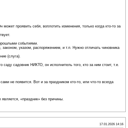
н может проявить себя, воплотить изменения, только когда кто-то за
твует.
, прошлыми событиями.
 законом, указом, распоряжением, и т.п. Нужно отличать чиновника
ие (слуга).
саду садовник НИКТО, он исполнитель того, кто за ним стоит, т.е.
сами не появится. Вот и за праздником кто-то, или что-то всегда
е является, «праздник» без причины.
17.01.2026 14:16