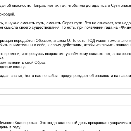
ая об опасности. Направляет их так, чтобы мы догадались о Сути опасн
риродой.
ть, и нужно сменить путь, сменить Образ пути. Это не означает, что надо
шён смысла своего существования. То есть, при появлении гада на «Жизн
формация передаётся Образом, знаком О. То есть, ГОД имеет тоже значе
 быть внимательны к себе, к своим действиям, чтобы исключить появле
 времени, интересуясь возрастом, узнаём кому сколько лет, а встреча
ха.
ием изменить свой Образ.
одовые кольца.
ада», значит, Бог о нас не забыл, предупреждает об опасности на нашем
Зимнего Коловорота». Это когда солнечный день прекращает укорачиват
день в году.