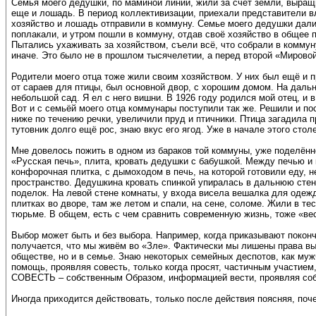
Семья моего дедушки, по маминой линии, жили за счёт земли, выращив
еще и лошадь. В период коллективизации, приехали представители вл
хозяйство и лошадь отправили в коммуну. Семье моего дедушки дали 
поплакали, и утром пошли в коммуну, отдав своё хозяйство в общее 
Пытались ухаживать за хозяйством, съели всё, что собрали в коммуну
иначе. Это было не в прошлом тысячелетии, а перед второй «Мировой
Родители моего отца тоже жили своим хозяйством. У них был ещё и 
от сараев для птицы, был основной двор, с хорошим домом. На даль
небольшой сад. Я ел с него вишни. В 1926 году родился мой отец, и
Вот и с семьёй моего отца коммунары поступили так же. Решили и по
ниже по течению речки, увеличили пруд и птичники. Птица загадила п
тутовник долго ещё рос, знаю вкус его ягод. Уже в начале этого сто
Мне довелось пожить в одном из бараков той коммуны, уже поделённ
«Русская печь», плита, кровать дедушки с бабушкой. Между печью и к
конфорочная плитка, с дымоходом в печь, на которой готовили еду, 
пространство. Дедушкина кровать спинкой упиралась в дальнюю стену
поделок. На левой стене комнаты, у входа висела вешалка для одежд
плитках во дворе, там же летом и спали, на сене, соломе. Жили в тес
тюрьме. В общем, есть с чем сравнить современную жизнь, тоже «ве
Выбор может быть и без выбора. Например, когда приказывают поконч
получается, что мы живём во «Зле». Фактически мы лишены права выб
обществе, но и в семье. Знаю некоторых семейных деспотов, как муж
помощь, проявляя совесть, только когда просят, частичным участием,
СОВЕСТЬ – собственным Образом, информацией вести, проявляя соб
Иногда приходится действовать, только после действия поясняя, поче