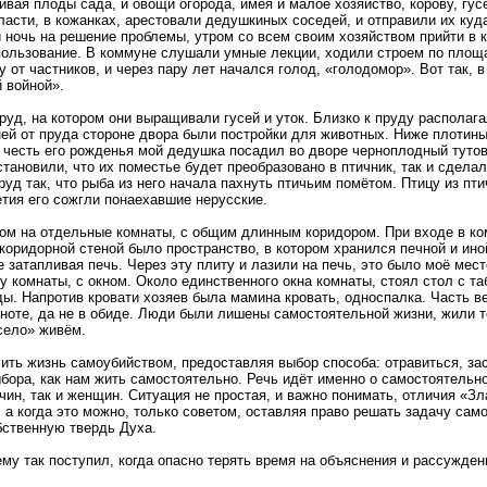
ая плоды сада, и овощи огорода, имея и малое хозяйство, корову, гусей
асти, в кожанках, арестовали дедушкиных соседей, и отправили их куда-
ночь на решение проблемы, утром со всем своим хозяйством прийти в к
пользование. В коммуне слушали умные лекции, ходили строем по площа
 от частников, и через пару лет начался голод, «голодомор». Вот так, 
 войной».
пруд, на котором они выращивали гусей и уток. Близко к пруду распола
ней от пруда стороне двора были постройки для животных. Ниже плотины
 в честь его рожденья мой дедушка посадил во дворе черноплодный тутов
становили, что их поместье будет преобразовано в птичник, так и сдела
руд так, что рыба из него начала пахнуть птичьим помётом. Птицу из пт
летия его сожгли понаехавшие нерусские.
ом на отдельные комнаты, с общим длинным коридором. При входе в ком
оридорной стеной было пространство, в котором хранился печной и иной
не затапливая печь. Через эту плиту и лазили на печь, это было моё м
 комнаты, с окном. Около единственного окна комнаты, стоял стол с та
ы. Напротив кровати хозяев была мамина кровать, односпалка. Часть в
ноте, да не в обиде. Люди были лишены самостоятельной жизни, жили тол
село» живём.
ить жизнь самоубийством, предоставляя выбор способа: отравиться, заст
ора, как нам жить самостоятельно. Речь идёт именно о самостоятельной
чин, так и женщин. Ситуация не простая, и важно понимать, отличия «З
 а когда это можно, только советом, оставляя право решать задачу сам
ственную твердь Духа.
му так поступил, когда опасно терять время на объяснения и рассужден