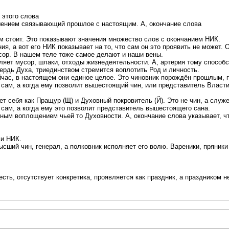
 этого слова
ением связывающий прошлое с настоящим. А, окончание слова
им стоит. Это показывают значения множество слов с окончанием НИК.
, а вот его НИК показывает на то, что сам он это проявить не может. О
усор. В нашем теле тоже самое делают и наши вены.
ляет мусор, шлаки, отходы жизнедеятельности. А, артерия тому способс
рдь Духа, триединством стремится воплотить Род и личность.
 сейчас, в настоящем они единое целое. Это чиновник порождён прошлым
сам, а когда ему позволит вышестоящий чин, или представитель Власти,
себя как Пращур (Щ) и Духовный покровитель (Й). Это не чин, а служен
сам, а когда ему это позволит представитель вышестоящего сана.
м воплощением чьей то Духовности. А, окончание слова указывает, что 
ми НИК.
ысший чин, генерал, а полковник исполняет его волю. Вареники, пряники 
ть, отсутствует конкретика, проявляется как праздник, а праздником н
.