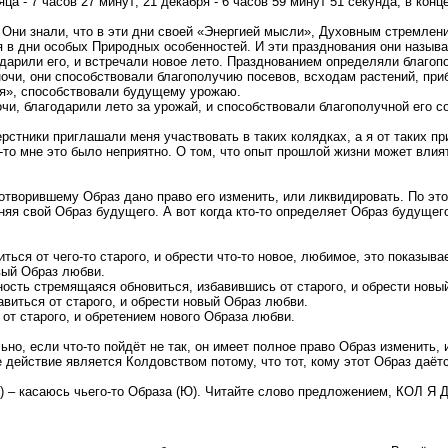
 - 7 часов 27 минут; 21 декабря - 6 часов 59 минут 51 секунда; в конце
Они знали, что в эти дни своей «Энергией мысли», Духовным стремлени
я в дни особых Природных особенностей. И эти празднования они называ
арили его, и встречали новое лето. Празднованием определяли благопол
очи, они способствовали благополучию посевов, всходам растений, приб
ия», способствовали будущему урожаю.
чи, благодарили лето за урожай, и способствовали благополучной его с
рстники приглашали меня участвовать в таких колядках, а я от таких п
то мне это было неприятно. О том, что опыт прошлой жизни может влият
творившему Образ дано право его изменить, или ликвидировать. По этом
я свой Образ будущего. А вот когда кто-то определяет Образ будущего 
ться от чего-то старого, и обрести что-то новое, любимое, это показыв
вый Образ любви.
ность стремящаяся обновиться, избавившись от старого, и обрести новы
виться от старого, и обрести новый Образ любви.
т старого, и обретением нового Образа любви.
но, если что-то пойдёт не так, он имеет полное право Образ изменить, 
ействие является Колдовством потому, что тот, кому этот Образ даётс
о) – касаюсь чьего-то Образа (Ю). Читайте слово предложением, КОЛ Я