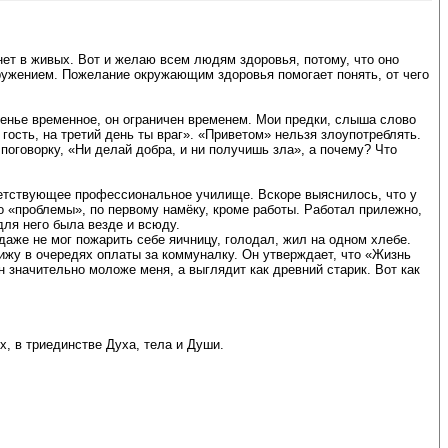
нет в живых. Вот и желаю всем людям здоровья, потому, что оно
ружением. Пожелание окружающим здоровья помогает понять, от чего
вленье временное, он ограничен временем. Мои предки, слыша слово
 гость, на третий день ты враг». «Приветом» нельзя злоупотреблять.
поговорку, «Ни делай добра, и ни получишь зла», а почему? Что
ветствующее профессиональное училище. Вскоре выяснилось, что у
 «проблемы», по первому намёку, кроме работы. Работал прилежно,
ля него была везде и всюду.
даже не мог пожарить себе яичницу, голодал, жил на одном хлебе.
вижу в очередях оплаты за коммуналку. Он утверждает, что «Жизнь
 значительно моложе меня, а выглядит как древний старик. Вот как
х, в триединстве Духа, тела и Души.