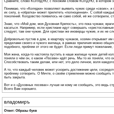
Сравните, слово КОЛЯДУЮ, с похожим словом КОЛДУЮ, в котором знак
Понимаю, что «Колядки» позволяют выявить чужих среди «своих», и 
их силу, а «обратка» может прилететь «полноценная». С собой каждый
поколений. Колдовство появилось не само собой, её же сотворили, ст
Знаю, что «Мой дом, моя Духовная Крепость», это пока чужаки, вра
касаться. Например, если христиане идут совершать «христославные» 
следует, там они чужие. Для христиан же иноверцы чужие, и их не с
Добровольно пустив в дом, в квартиру чужаков, хозяин открывает им 
пределами своего и чужого жилища, в рамках приличия можно общаться
подобного, проблем от этого не будет. Если люди примут пожелание, 
Моя жена, когда-то настояла пустить в наше жилище чужих детей кол
поняли о чём он, о каком «Посеве» идёт речь. Мы то их поняли, что 
Способствовать таким делам, или нет, это дело личное, воля каждого
А то, что каждый человек может ускорить достижение цели, сосредот
проблему сотворить. О Мечте, о своём стремлении можно сообщить то
быть закрыта.
Вот и о «Духовных посевах» лучше ни кому не сообщать, это ведь с
Всего Вам хорошего.
владомиръ
Ответ: Образы букв