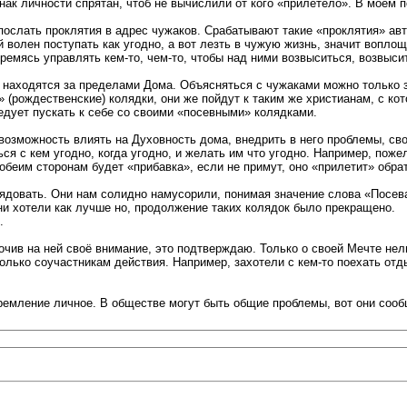
 личности спрятан, чтоб не вычислили от кого «прилетело». В моём пон
послать проклятия в адрес чужаков. Срабатывают такие «проклятия» а
 волен поступать как угодно, а вот лезть в чужую жизнь, значит воплоща
ремясь управлять кем-то, чем-то, чтобы над ними возвыситься, возвыси
ги находятся за пределами Дома. Объясняться с чужаками можно только 
(рождественские) колядки, они же пойдут к таким же христианам, с кото
ледует пускать к себе со своими «посевными» колядками.
возможность влиять на Духовность дома, внедрить в него проблемы, сво
 с кем угодно, когда угодно, и желать им что угодно. Например, пожела
обеим сторонам будет «прибавка», если не примут, оно «прилетит» обрат
ядовать. Они нам солидно намусорили, понимая значение слова «Посеват
они хотели как лучше но, продолжение таких колядок было прекращено.
.
очив на ней своё внимание, это подтверждаю. Только о своей Мечте нел
лько соучастникам действия. Например, захотели с кем-то поехать отды
тремление личное. В обществе могут быть общие проблемы, вот они соо