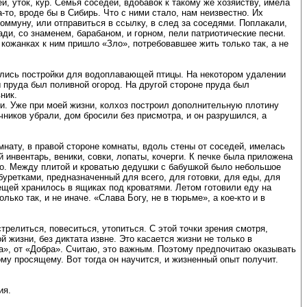
, уток, кур. Семья соседей, вдобавок к такому же хозяйству, имела
то, вроде бы в Сибирь. Что с ними стало, нам неизвестно. Их
оммуну, или отправиться в ссылку, в след за соседями. Поплакали,
ди, со знаменем, барабаном, и горном, пели патриотические песни.
в кожанках к ним пришло «Зло», потребовавшее жить только так, а не
гались постройки для водоплавающей птицы. На некотором удалении
 пруда был поливной огород. На другой стороне пруда был
ник.
ли. Уже при моей жизни, колхоз построил дополнительную плотину
ичников убрали, дом бросили без присмотра, и он разрушился, а
нату, в правой стороне комнаты, вдоль стены от соседей, имелась
 инвентарь, веники, совки, лопаты, кочерги. К печке была приложена
есто. Между плитой и кроватью дедушки с бабушкой было небольшое
буретками, предназначенный для всего, для готовки, для еды, для
ещей хранилось в ящиках под кроватями. Летом готовили еду на
ько так, и не иначе. «Слава Богу, не в тюрьме», а кое-кто и в
релиться, повеситься, утопиться. С этой точки зрения смотря,
 жизни, без диктата извне. Это касается жизни не только в
ла», от «Добра». Считаю, это важным. Поэтому предпочитаю оказывать
ому просящему. Вот тогда он научится, и жизненный опыт получит.
ия.