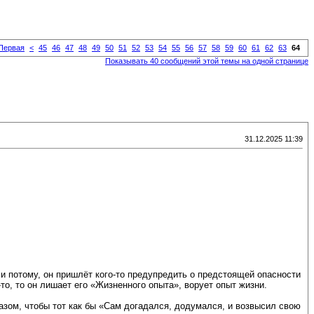
Первая
<
45
46
47
48
49
50
51
52
53
54
55
56
57
58
59
60
61
62
63
64
Показывать 40 сообщений этой темы на одной странице
31.12.2025 11:39
 и потому, он пришлёт кого-то предупредить о предстоящей опасности
то, то он лишает его «Жизненного опыта», ворует опыт жизни.
азом, чтобы тот как бы «Сам догадался, додумался, и возвысил свою