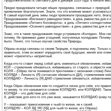
Продолжительность светового дня в декабре 2025 года: в начале месяца
Предки праздновали четыре общих праздника, связанных с природой. 
проявлению благополучия. Знали, что это влияние может усиливатьс
В самый короткий день зимы люди провожали прошедшее лето, благод
Празднованием «Весеннего равноденствия», в день равенства дня и н
Празднованием «Летнего Коловорота», в день «Летнего солнцестоян
Празднованием «Осеннего равноденствия», в день равенства дня и но
Знаю, что в такие празднования люди устраивали «Колядки». Мои све
почему. Не принимал даже угощений, полученных колядками. Почему-
было. Понял, это только изучая свойства Природы.
Образы всегда связаны со своим Творцом, и подчинены ему. Только со
правильно, этим он может определять своё будущее, меняя или отменя
может «прилететь» неприятный.
Когда кто-то ставит перед собой цель измениться обновлением, избави
КОЛ – стремление обновиться, избавившись от старого, и обрести но
КОЛЯ – (Образ легче понимается прочтением с окончания слова) Лич
КОЛЯДА – Личность (Я) согласная обновиться (ДА), стремлением изба
КОЛЯДАЮ – Личность (Я) ДАЮ стремление обновиться, избавлением о
Когда Образ обновления кем-то создаётся лично для себя, это правиль
то иному, то это называется словом КОЛЯДУЮ, или КОЛЯДАЮ. Такое д
КОЛЯДА – это действие для себя.
А, действие для кого-то это уже иное, называется КОЛЯДАЮ (кому-т
У – показывает прикосновение к чьей-то жизни, не к своей.
КОЛЯДУЮ – КОЛ ЯД УЮ (ЯД для чьей-то жизни, его Образу).