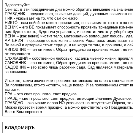
Здравствуйте.
Сейчас, в эти праздничные дни можно обратить внимание на значение
ПРАЗДНИК – предков свет, значение дающий, духовным взаимоотнош
НИК - указывает на то, что сам он никто.
НИКТО - сам собой не может проявиться, он зависим от того кто за н
ВЕНИК – его ВЕ показывает способность проявить триединые изменения
ним будет стоять, будет им управлять, и воплотит чистоту, уберёт м
ВЕНА – (как веник) чистит тело, материально воплощает любовь, уда
АРТЕРИЯ – первородностью копит энергию Рода, восстанавливает тве
За веной и артерией стоит сердце, и ни когда то там, в прошлом, а
ЧИНОВНИК – чин он имеет, Образ триединства проявить может, но ни 
от служащего.
СЛУЖАЩИЙ – собственной любовью, касаясь чьей-то жизни, проявляет 
САНОВНИК – сан он имеет, Образ триединства проявить может, но ни 
САДОВНИК – это всего лишь работник сада. Сад является материальны
за хозяином.
И так же, таким значением проявляется множество слов с окончания
За половником, кто-то «стоит», чаще повар. И за полковником стоит в
«стоит».
ПРА – это свет прошлого, свет предков.
ПРАЗД – свет прошлого, свет предков, имеющий Значение Духовное.
ПРАЗДНО – окончание слова НО указывает на отсутствие Образа, то ес
Можно провести время праздно, а можно действительно Праздновать
Всего Вам хорошего.
владомиръ