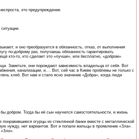
 неспроста, это предупреждение.
 ситуации.
ыкают, и оно преобразуется в обязанность, отказ, от выполнения
угу по-доброму раз, получаешь обязанность гарантировать
ещё кто-то, кто сделает это «лучше», или бесплатно, «добром».
щи. Заметьте, они порождают зависимость владельца от себя. Вот
абжения, канализации, и.… Вот, сей час в Киеве проблемы не только с
печь хлеб. Вот нам и стало ясно значение «Добра», когда люди
о бы добром. Тогда бы её сын научился самостоятельности, и жизнь
е понравившиеся огурцы из стеклянной банки вместе с металлической
ную нужду, нет вариантов. Вот и попали жильцы в проявление «Зла».
 «Зло».