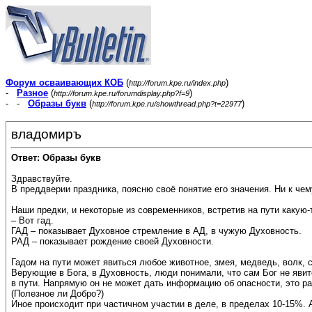
Форум осваивающих КОБ
(
)
http://forum.kpe.ru/index.php
-
Разное
(
)
http://forum.kpe.ru/forumdisplay.php?f=9
- -
Образы букв
(
)
http://forum.kpe.ru/showthread.php?t=22977
владомиръ
Ответ: Образы букв
Здравствуйте.
В преддверии праздника, поясню своё понятие его значения. Ни к че
Наши предки, и некоторые из современников, встретив на пути какую
– Вот гад.
ГАД – показывает Духовное стремление в АД, в чужую Духовность.
РАД – показывает рождение своей Духовности.
Гадом на пути может явиться любое животное, змея, медведь, волк, с
Верующие в Бога, в Духовность, люди понимали, что сам Бог не явит
в пути. Напрямую он не может дать информацию об опасности, это рав
(Полезное ли Добро?)
Иное происходит при частичном участии в деле, в пределах 10-15%. 