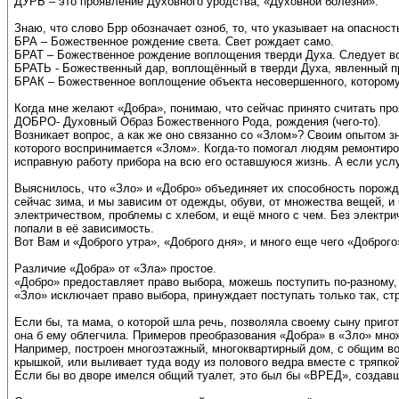
ДУРЬ – это проявление Духовного уродства, «Духовной болезни».
Знаю, что слово Брр обозначает озноб, то, что указывает на опаснос
БРА – Божественное рождение света. Свет рождает само.
БРАТ – Божественное рождение воплощения тверди Духа. Следует во
БРАТЬ - Божественный дар, воплощённый в тверди Духа, явленный п
БРАК – Божественное воплощение объекта несовершенного, которому
Когда мне желают «Добра», понимаю, что сейчас принято считать пр
ДОБРО- Духовный Образ Божественного Рода, рождения (чего-то).
Возникает вопрос, а как же оно связанно со «Злом»? Своим опытом з
которого воспринимается «Злом». Когда-то помогал людям ремонтиро
исправную работу прибора на всю его оставшуюся жизнь. А если услуг
Выяснилось, что «Зло» и «Добро» объединяет их способность порожд
сейчас зима, и мы зависим от одежды, обуви, от множества вещей, и 
электричеством, проблемы с хлебом, и ещё много с чем. Без электри
попали в её зависимость.
Вот Вам и «Доброго утра», «Доброго дня», и много еще чего «Доброго
Различие «Добра» от «Зла» простое.
«Добро» предоставляет право выбора, можешь поступить по-разному, 
«Зло» исключает право выбора, принуждает поступать только так, стр
Если бы, та мама, о которой шла речь, позволяла своему сыну пригот
она б ему облегчила. Примеров преобразования «Добра» в «Зло» мно
Например, построен многоэтажный, многоквартирный дом, с общим во
крышкой, или выливает туда воду из полового ведра вместе с тряпко
Если бы во дворе имелся общий туалет, это был бы «ВРЕД», создавш