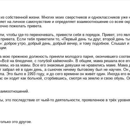
о из собственной жизни. Многих моих сверстников и одноклассников уже 
яет на личное самочувствие и определяет взаимоотношение со всем ок
точно пожелать привета.
и, чтобы где-то переночевать, привести себя в порядок. Привет, это я
привета. Если тебя приветили то, «Первый день ты друг, второй день ты
 доброе утро, добрый день, добрый вечер, и тому подобное. Слышал и 
ции.
 на мою прежнюю должность приняли молодого парня, окончившего соот
Всё на блюдечке, с голубой каёмочкой». В общем, мама решала все его
емы, из-за мамы. Все его знакомые девушки не нравились маме. Мама д
т забрал её в один день, а сыночек ничему бытовому был не научен. Он 
. Это было в 1993 году, и до сего времени он живёт один. Иногда его 
 он ходит как больной, сгорбившись, смотря на землю и свою обувь. Он
взаимоотношений.
.
ты, это последствие от чьей-то деятельности, проявленное в трёх уровня
только это другое.