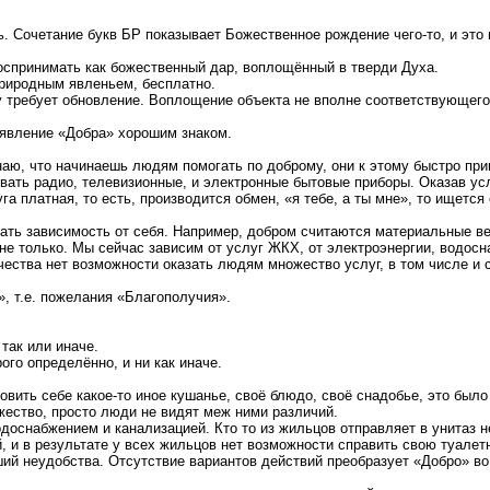
ть. Сочетание букв БР показывает Божественное рождение чего-то, и это
спринимать как божественный дар, воплощённый в тверди Духа.
риродным явленьем, бесплатно.
 требует обновление. Воплощение объекта не вполне соответствующего
оявление «Добра» хорошим знаком.
наю, что начинаешь людям помогать по доброму, они к этому быстро прив
вать радио, телевизионные, и электронные бытовые приборы. Оказав усл
а платная, то есть, производится обмен, «я тебе, а ты мне», то ищется 
ать зависимость от себя. Например, добром считаются материальные ве
не только. Мы сейчас зависим от услуг ЖКХ, от электроэнергии, водосн
чества нет возможности оказать людям множество услуг, в том числе и с
», т.е. пожелания «Благополучия».
так или иначе.
ого определённо, и ни как иначе.
овить себе какое-то иное кушанье, своё блюдо, своё снадобье, это был
жество, просто люди не видят меж ними различий.
доснабжением и канализацией. Кто то из жильцов отправляет в унитаз н
й, и в результате у всех жильцов нет возможности справить свою туалет
ий неудобства. Отсутствие вариантов действий преобразует «Добро» во