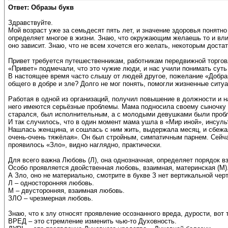
Ответ: Образы букв
Здравствуйте.
Мой возраст уже за семьдесят пять лет, и значение здоровья понятн
определяет многое в жизни. Знаю, что окружающим желаешь то и вли
оно зависит. Знаю, что не всем хочется его желать, некоторым доста
Привет требуется путешественникам, работникам передвижной торговл
«Привет» подмечали, что это чужие люди, и нас учили понимать суть 
В настоящее время часто слышу от людей другое, пожелание «Добра»:
общего в добре и зле? Долго не мог понять, помогли жизненные ситуа
Работая в одной из организаций, получил повышение в должности и
него имеются серьёзные проблемы. Мама подносила своему сыночку «
старался, был исполнительным, а с молодыми девушками были пробл
И так случилось, что в один момент мама ушла в «Мир иной», инсуль
Нашлась женщина, и сошлась с ним жить, выдержала месяц, и сбежала
очень-очень тяжёлая». Он был стройным, симпатичным парнем. Сейчас
проявилось «Зло», видно наглядно, практически.
Для всего важна Любовь (Л), она однозначная, определяет порядок 
Особо проявляется двойственная любовь, взаимная, материнская (М)
А Зло, оно не материально, смотрите в букве З нет вертикальной чер
Л – односторонняя любовь.
М – двусторонняя, взаимная любовь.
ЗЛО – чрезмерная любовь.
Знаю, что к злу относят проявление осознанного вреда, дурости, вот 
ВРЕД – это стремление изменить чью-то Духовность.