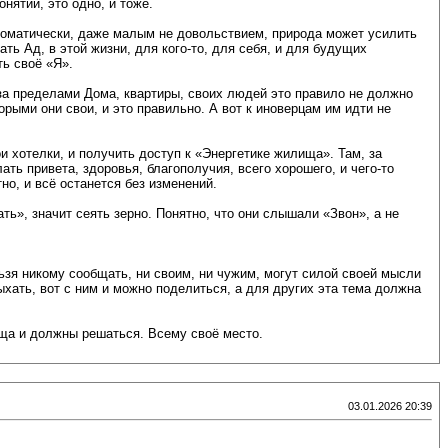
ятии, это одно, и тоже.
втоматически, даже малым не довольствием, природа может усилить
ть Ад, в этой жизни, для кого-то, для себя, и для будущих
ть своё «Я».
за пределами Дома, квартиры, своих людей это правило не должно
рыми они свои, и это правильно. А вот к иноверцам им идти не
и хотелки, и получить доступ к «Энергетике жилища». Там, за
ть привета, здоровья, благополучия, всего хорошего, и чего-то
но, и всё останется без изменений.
ь», значит сеять зерно. Понятно, что они слышали «Звон», а не
ьзя никому сообщать, ни своим, ни чужим, могут силой своей мысли
хать, вот с ним и можно поделиться, а для других эта тема должна
бща и должны решаться. Всему своё место.
03.01.2026 20:39