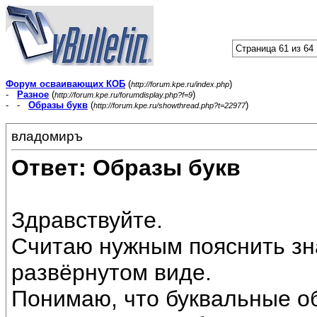
Страница 61 из 64
Форум осваивающих КОБ
(
)
http://forum.kpe.ru/index.php
-
Разное
(
)
http://forum.kpe.ru/forumdisplay.php?f=9
- -
Образы букв
(
)
http://forum.kpe.ru/showthread.php?t=22977
владомиръ
Ответ: Образы букв
Здравствуйте.
Считаю нужным пояснить зн
развёрнутом виде.
Понимаю, что буквальные об