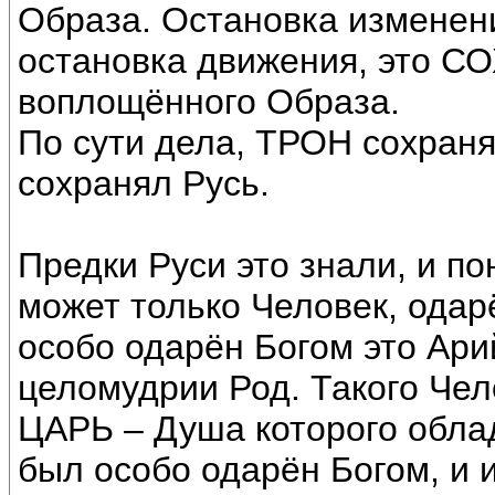
Образа. Остановка изменен
остановка движения, это 
воплощённого Образа.
По сути дела, ТРОН сохран
сохранял Русь.
Предки Руси это знали, и п
может только Человек, одар
особо одарён Богом это Ари
целомудрии Род. Такого Че
ЦАРЬ – Душа которого облад
был особо одарён Богом, и 