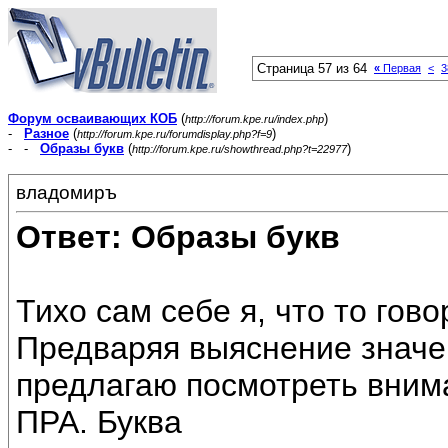
Страница 57 из 64
«
Первая
<
3
Форум осваивающих КОБ
(
)
http://forum.kpe.ru/index.php
-
Разное
(
)
http://forum.kpe.ru/forumdisplay.php?f=9
- -
Образы букв
(
)
http://forum.kpe.ru/showthread.php?t=22977
владомиръ
Ответ: Образы букв
Тихо сам себе я, что то гово
Предваряя выяснение значе
предлагаю посмотреть вним
ПРА. Буква