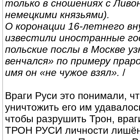
только в сношениях с Ливо
немецкими князьями).
О коронации 16-летнего внук
известили иностранные гос
польские послы в Москве уз
венчался» по примеру прар
имя он «не чужое взял».
/
Враги Руси это понимали, ч
уничтожить его им удавалось
чтобы разрушить Трон, враг
ТРОН РУСИ личности лишённ