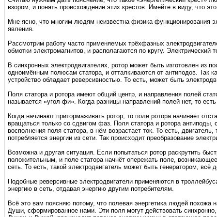
взором, и понять происхождение этих крестов. Имейте в виду, что это
Мне ясно, что многим людям неизвестна физика функционирования эл
явления.
Рассмотрим работу часто применяемых трёхфазных электродвигателей
обмотки электромагнитов, и располагаются по кругу. Электрический 
В синхронных электродвигателях, ротор может быть изготовлен из по
одноимённым полюсам статора, и отталкиваются от антиподов. Так как
устройство обладает реверсивностью. То есть, может быть электродви
Поля статора и ротора имеют общий центр, и направления полей стато
называется «угол фи». Когда разницы направлений полей нет, то есть
Когда начинают притормаживать ротор, то поле ротора начинает отс
вращаться только со сдвигом фаз. Поля статора и ротора антиподы, с
восполнения поля статора, в нём возрастает ток. То есть, двигатель
потребляется энергии из сети. Так происходит преобразование элект
Возможна и другая ситуация. Если попытаться ротор раскрутить быст
положительным, и поле статора начнёт опережать поле, возникающее 
сеть. То есть, такой электродвигатель может быть генератором, всё де
Подобные реверсивные электродвигатели применяются в троллейбусах,
энергию в сеть, отдавая энергию другим потребителям.
Всё это вам поясняю потому, что полевая энергетика людей похожа 
Души, сформированное нами. Эти поля могут действовать синхронно, 