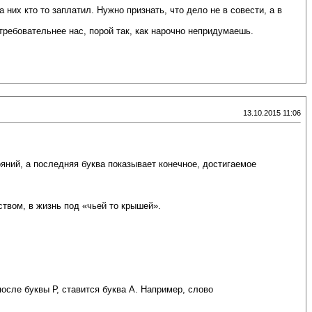
них кто то заплатил. Нужно признать, что дело не в совести, а в
требовательнее нас, порой так, как нарочно непридумаешь.
13.10.2015 11:06
ний, а последняя буква показывает конечное, достигаемое
твом, в жизнь под «чьей то крышей».
осле буквы Р, ставится буква А. Например, слово