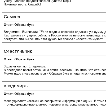
учёбу. Главное придерживаться чувства меры.
Приятная весть. Спасибо!
Самвел
Ответ: Образы букв
Владомиръ, Вы писали: "Если людина невернёт одолженную сумму ден
Как принять ситуацию, сейчас в России многие не могут возвращать к
поступать что бы решить этот духовный пробел? Совесть то мучает.
С4астли84ик
Ответ: Образы букв
Здравия желаю, Владомиръ.
В последнее время ветка наша почти "засохла". Понятно, что есть вс
Может надо снова вернуться к Образам букв и поделиться своими зн
владомиръ
Ответ: Образы букв
Меня удивляет искажённое восприятие информации людьми. В теме вы
что информационные взаимоотношения и материальные взаимоотноше