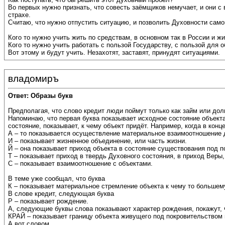
Во первых нужно признать, что совесть заёмщиков немучает, и они с 
страхе.
Считаю, что нужно отпустить ситуацию, и позволить Духовности само
Кого то нужно учить жить по средствам, в основном так в России и ж
Кого то нужно учить работать с пользой Государству, с пользой для 
Вот этому и будут учить. Незахотят, заставят, принудят ситуациями.
владомиръ
Ответ: Образы букв
Предполагая, что слово кредит люди поймут только как займ или до
Напоминаю, что первая буква показывает исходное состояние объект
состояние, показывает, к чему объект придёт. Например, когда в конц
А – то показывается осуществление материальное взаимоотношение
И – показывает жизненное объединение, или часть жизни.
Й – она показывает приход объекта в состояние существования под п
Т – показывает приход в твердь Духовного состояния, в приход Веры,
С – показывает взаимоотношение с объектами.
В теме уже сообщал, что буква
К – показывает материальное стремление объекта к чему то большем
В слове кредит, следующая буква
Р – показывает рождение.
А, следующие буквы слова показывают характер рождения, покажут, ч
КРАЙ – показывает границу объекта живущего под покровительством 
А вот словом