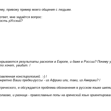
тему, привожу пример моего общения с людьми.
ответ, мне задаётся вопрос:
ность рУсский?
рываются результаты раскопок в Европе, и даже в России? Почему 
то хочет, увидит.
/
авленная конспирологией. :-)
/
нретно Ваши предки-руссы - из Африки или, таки, из Америки?
/
реческого, и обсуждается проблема обозначения в русском языке шипящи
лагаю, и разница - православные попы на греческий язык ориентировал