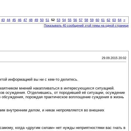
43
44
45
46
47
48
49
50
51
52
53
54
55
56
57
58
59
60
61
62
63
64
>
Показывать 40 сообщений этой темы на одной странице
29.09.2015 20:02
 этой информацией вы ни с кем-то делитесь.
 маятником мнений накапливаться в интересующихся ситуацией.
иков осуждения. Отделившись, от породившей её ситуации, осуждение
в обсуждения, порождая практическое воплощение суждения в жизнь
шим внутренним делом, и никак непроявляется во внешних
 самому, когда «другим силам» нет нужды неприятностями вас гнать в