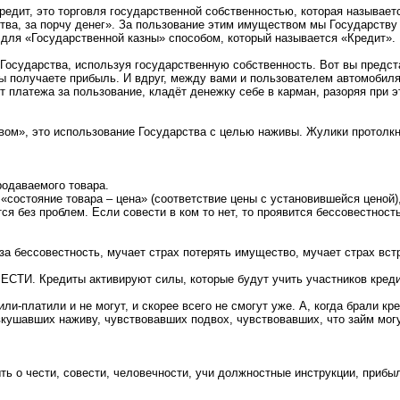
Кредит, это торговля государственной собственностью, которая называет
тва, за порчу денег». За пользование этим имуществом мы Государству 
 для «Государственной казны» способом, который называется «Кредит».
из Государства, используя государственную собственность. Вот вы предс
 вы получаете прибыль. И вдруг, между вами и пользователем автомобил
платежа за пользование, кладёт денежку себе в карман, разоряя при э
ом», это использование Государства с целью наживы. Жулики протолкн
родаваемого товара.
«состояние товара – цена» (соответствие цены с установившейся ценой),
ся без проблем. Если совести в ком то нет, то проявится бессовестность
а бессовестность, мучает страх потерять имущество, мучает страх вст
ЕСТИ. Кредиты активируют силы, которые будут учить участников креди
ли-платили и не могут, и скорее всего не смогут уже. А, когда брали к
кушавших наживу, чувствовавших подвох, чувствовавших, что займ могу
ыть о чести, совести, человечности, учи должностные инструкции, прибы