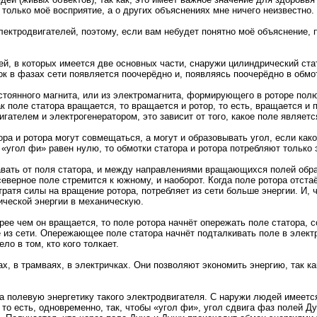
 только моё восприятие, а о других объяснениях мне ничего неизвестно.
ектродвигателей, поэтому, если вам небудет понятно моё объяснение, п
, в которых имеется две основных части, снаружи цилиндрический стато
ток в фазах сети появляется поочерёдно и, появляясь поочерёдно в обм
стоянного магнита, или из электромагнита, формирующего в роторе полю
 поле статора вращается, то вращается и ротор, то есть, вращается и 
гателем и электрогенератором, это зависит от того, какое поле являет
ра и ротора могут совмещаться, а могут и образовывать угол, если како
 «угол фи» равен нулю, то обмотки статора и ротора потребляют только
тавать от поля статора, и между направлениями вращающихся полей обр
еверное поле стремится к южному, и наоборот. Когда поле ротора отстаё
, тратя силы на вращение ротора, потребляет из сети больше энергии. И,
рической энергии в механическую.
рее чем он вращается, то поле ротора начнёт опережать поле статора, 
из сети. Опережающее поле статора начнёт подталкивать поле в электри
ло в том, кто кого толкает.
 в трамваях, в электричках. Они позволяют экономить энергию, так как
на полевую энергетику такого электродвигателя. С наружи людей имеет
то есть, одновременно, так, чтобы «угол фи», угол сдвига фаз полей Д