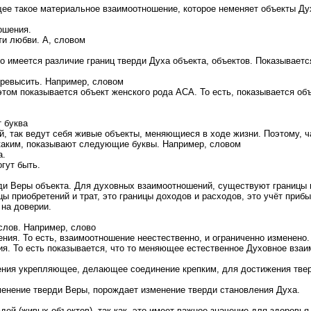
ее такое материальное взаимоотношение, которое неменяет объекты Ду
ошения.
ти любви. А, словом
о имеется различие границ тверди Духа объекта, объектов. Показываетс
превысить. Например, словом
том показывается объект женского рода АСА. То есть, показывается об
т буква
й, так ведут себя живые объекты, меняющиеся в ходе жизни. Поэтому, ч
 каким, показывают следующие буквы. Например, словом
а.
гут быть.
рди Веры объекта. Для духовных взаимоотношений, существуют границы
 приобретений и трат, это границы доходов и расходов, это учёт прибыл
 на доверии.
слов. Например, слово
ия. То есть, взаимоотношение неестественно, и ограниченно изменено.
. То есть показывается, что то меняющее естественное Духовное взаим
ния укрепляющее, делающее соединение крепким, для достижения твер
енение тверди Веры, порождает изменение тверди становления Духа.
дей (живых объектов), так как, это имеет важное значение для здоров