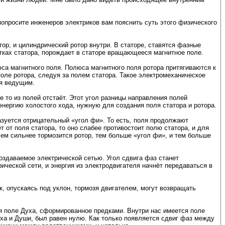
опросите инженеров электриков вам пояснить суть этого физического
р, и цилиндрический ротор внутри. В статоре, ставятся фазные
отках статора, порождает в статоре вращающееся магнитное поле.
са магнитного поля. Полюса магнитного поля ротора притягиваются к
поле ротора, следуя за полем статора. Такое электромеханическое
ся ведущим.
е то из полей отстаёт. Этот угол разницы направления полей
 энергию холостого хода, нужную для создания поля статора и ротора.
азуется отрицательный «угол фи». То есть, поля продолжают
т от поля статора, то оно слабее противостоит полю статора, и для
 чем сильнее тормозится ротор, тем больше «угол фи», и тем больше
создаваемое электрической сетью. Угол сдвига фаз станет
ческой сети, и энергия из электродвигателя начнёт передаваться в
, опускаясь под уклон, тормозя двигателем, могут возвращать
ся поле Духа, сформированное предками. Внутри нас имеется поле
уха и Души, был равен нулю. Как только появляется сдвиг фаз между