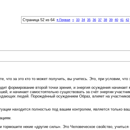
Страница 52 из 64
«
Первая
<
33
34
35
36
37
38
39
40
41
42
е, что за это кто то может получить, вы учитесь. Это, при условии, что
одит формирование второй точки зрения, и энергия осуждения начинает
вшей, и начинает самостоятельно существовать за счёт энергии участн
уждающих людей. Порождённый осуждением Образ, влияет на участнико
туации находится полностью под вашим контролем, является только ва
уациям.
 и тормошите некие «другие силы». Это Человеческое свойство, учиться