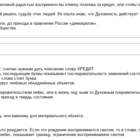
великой радостью восприняли бы отмену платежа за кредит, или чтобы за 
й решить судьбу этих людей. Из опыта знаю, что Духовность действует 
или, до прихода в правление России «демократов».
общества.
лг, считаю нужным дать пояснение слову КРЕДИТ.
а, последующие буквы показывают последовательность изменений состоя
е слова стоит буква
 двух любовью объединённых объектов.
окровительством небес, или в жизнь под чьим то Духовным покровительс
 приход в твердь состояния.
у, или важному для материального объекта.
то рождается. Если это рождение воспринимается светом, то в слове, п
небес, показывает границу, ограничение воспринимаемое светом.