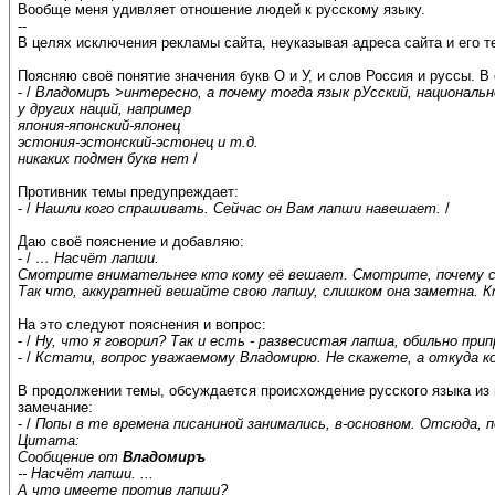
Вообще меня удивляет отношение людей к русскому языку.
--
В целях исключения рекламы сайта, неуказывая адреса сайта и его 
Поясняю своё понятие значения букв О и У, и слов Россия и руссы. В 
- /
Владомиръ >интересно, а почему тогда язык рУсский, националь
у других наций, например
япония-японский-японец
эстония-эстонский-эстонец и т.д.
никаких подмен букв нет
/
Противник темы предупреждает:
- /
Нашли кого спрашивать. Сейчас он Вам лапши навешает.
/
Даю своё пояснение и добавляю:
- /
… Насчёт лапши.
Смотрите внимательнее кто кому её вешает. Смотрите, почему ск
Так что, аккуратней вешайте свою лапшу, слишком она заметна. К
На это следуют пояснения и вопрос:
- /
Ну, что я говорил? Так и есть - развесистая лапша, обильно припр
- /
Кстати, вопрос уважаемому Владомирю. Не скажете, а откуда ко
В продолжении темы, обсуждается происхождение русского языка из г
замечание:
- /
Попы в те времена писаниной занимались, в-основном. Отсюда, по
Цитата:
Сообщение от
Владомиръ
-- Насчёт лапши. ...
А что имеете против лапши?