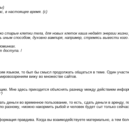
ры)
с, в настоящее время. (с)
о старые клетки тела, для новых клеток каша недаёт энергии жизни 
 иным способом, духовно вампиря, например, стремясь вывести кого 
оминках.
т доступа.
/
м языком, то был бы смысл продолжать общаться в теме. Один участни
 мировоззрениям вижу во множестве сайтов.
ию. Мне здесь приходится объяснять разницу между действием информ
т?
ть деньги во временное пользование, то есть, сдать деньги в аренду, 
 по разному, «можно накормить рыбой и человек будет сыт только сейчас
ормация правдива. Когда вы взаимодействуете материально, а тем более