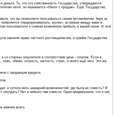
ся деньги. То, что это собственность Государства, утверждается
платим налог, он называется «Налог с продаж». Ещё, Государство,
тавьте, что вы позволяете пользоваться своим автомобилем, беря за
я появляется «предприниматель, жулик», встревая между вами и
том пользователя и снижая возможную прибыль в вашей казне. И, всё
ули законом право частного ростовщичества, и грабёж Государства
 а со стороны покупателя в соответствии цена – платеж. Если в
, ложь, обман, хитрость, наглость, страх, и много ещё чего. Это же
речи с продавцом кредита.
тов.
редит, и хотели жить шикарней возможностей, где была их совесть? И
т неотдать? Нет и небыло там совести. Одни предвкушали, что о них
ль важнее всего.