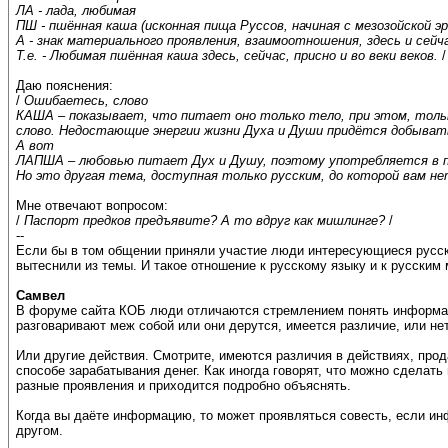
ЛА - лада, любимая
ПШ - пшённая каша (исконная пища Руссов, начиная с мезозойской э
А - знак материального проявления, взаимоотношения, здесь и сейча
Т.е. - Любимая пшённая каша здесь, сейчас, присно и во веки веков.
/
Даю пояснения:
/
Ошибаетесь, слово
КАША – показывает, что питает оно только тело, при этом, тольк
слово. Недостающие энергии жизни Духа и Души придётся добывать
А вот
ЛАПША – любовью питает Дух и Душу, поэтому употребляется в п
Но это другая тема, доступная только русским, до которой вам не
Мне отвечают вопросом:
/
Паспорт предков предъявите? А то вдруг как мишлинге?
/
--
Если бы в том общении приняли участие люди интересующиеся русски
вытеснили из темы. И такое отношение к русскому языку и к русским
Самвел
В форуме сайта КОБ люди отличаются стремлением понять информац
разговаривают меж собой или они дерутся, имеется различие, или не
Или другие действия. Смотрите, имеются различия в действиях, прода
способе зарабатывания денег. Как иногда говорят, что можно сделать
разные проявления и приходится подробно объяснять.
Когда вы даёте информацию, то может проявляться совесть, если инф
другом.