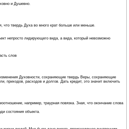
ховно и Душевно.
я, что твердь Духа во много крат больше или меньше.
ъект непросто лидирующего вида, а вида, который невозможно
асть слов
 изменения Духовности, сохраняющие твердь Веры, сохраняющие
и, приходов, расходов и долгов. Дать кредит, это значит включить
оотношение, например, траурная повязка. Зная, что окончание слова
ди состояния объекта.
ья и жизни людей. Мне было дано видеть происходящее внутренним