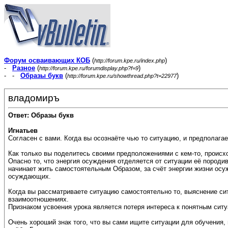
Форум осваивающих КОБ
(
)
http://forum.kpe.ru/index.php
-
Разное
(
)
http://forum.kpe.ru/forumdisplay.php?f=9
- -
Образы букв
(
)
http://forum.kpe.ru/showthread.php?t=22977
владомиръ
Ответ: Образы букв
Игнатьев
Согласен с вами. Когда вы осознаёте чью то ситуацию, и предполагает
Как только вы поделитесь своими предположениями с кем-то, происх
Опасно то, что энергия осуждения отделяется от ситуации её породи
начинает жить самостоятельным Образом, за счёт энергии жизни ос
осуждающих.
Когда вы рассматриваете ситуацию самостоятельно то, выяснение си
взаимоотношениях.
Признаком усвоения урока является потеря интереса к понятным сит
Очень хороший знак того, что вы сами ищите ситуации для обучения,