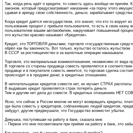
Так, когда речь идёт о кредите, то совесть здесь вообще ни причём. 
законом, который предусматривает наказание «за порчу этого имущес
сдавая в аренду свою собственность, деньги, зарабатывает средства
Когда кредит даётся негосударством, это значит, что кто то ворует 
пользование процент с прибыли пользователя, то есть в свою казну
пользователем вашим автомобилем, накручивает повышенный процент 
это жульство красиво называют «Кредитом».
Кредит, это ТОРГОВЛЯ деньгами, торговля «государственным средств
обрёл как бы законность. Вот только, жульство осталось жульством.
В СССР за ростовщичество и за валютные операции наказывали.
Торговля, это материальные взаимоотношения, независимо от вида п
В торговле со стороны продавца совесть проявляется в соответствии 
продавце и в покупателе совесть имеется, то торговая сделка состоит
происходит и в продаже денег, в кредитных отношениях.
В неплательщиках кредитов совести нет, их мучает СТРАХ расплаты з
В выдавших кредит проявляется страх потерять деньги.
Тем и другим нет дела до совести. В кредитных отношениях НЕТ СОВ
Ясно, что сейчас в России многие не могут возвращать кредиты, плати
где была совесть у кредиторов, соблазнявших людей кредитом, предв
забудут, другие предвкушали, что Государство возместит убытки.
Девушка, поступившая на работу в банк, сказала мне:
– Первое что мне посоветовали при приёме на работу в банк, это заб
Как поступать, что бы решить этот духовный пробел?