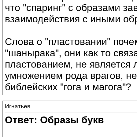
что "спаринг" с образами з
взаимодействия с иными об
Слова о "пластовании" поче
"шанырака", они как то свя
пластованием, не является 
умножением рода врагов, не
библейских "гога и магога"?
Игнатьев
Ответ: Образы букв