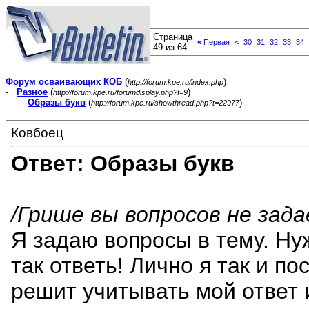
Страница
«
Первая
<
30
31
32
33
34
49 из 64
Форум осваивающих КОБ
(
)
http://forum.kpe.ru/index.php
-
Разное
(
)
http://forum.kpe.ru/forumdisplay.php?f=9
- -
Образы букв
(
)
http://forum.kpe.ru/showthread.php?t=22977
Ковбоец
Ответ: Образы букв
/Грише вы вопросов не зада
Я задаю вопросы в тему. Н
так ответь! Лично я так и п
решит учитывать мой ответ и