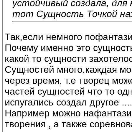
устойчивый создала, для
тот Сущность Точкой на
Так,если немного пофантазир
Почему именно это сущность
какой то сущности захотелос
Сущностей много,каждая мог
через время, т.е творец мож
частей сущностей что то одн
испугались создал другое ...
Например можно нафантазир
творения , а также соревно