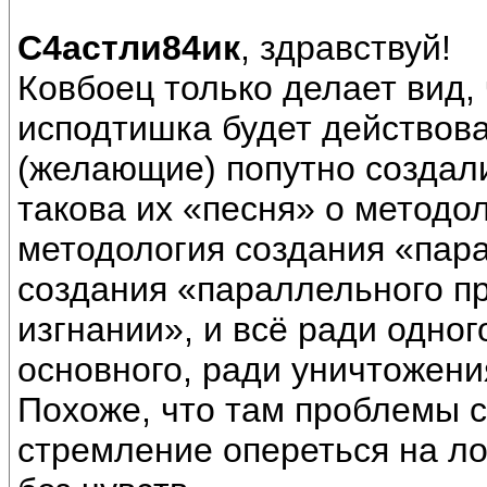
С4астли84ик
, здравствуй!
Ковбоец только делает вид, 
исподтишка будет действоват
(желающие) попутно создали 
такова их «песня» о методоло
методология создания «пар
создания «параллельного пр
изгнании», и всё ради одног
основного, ради уничтожени
Похоже, что там проблемы с
стремление опереться на лог