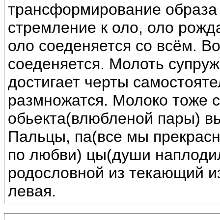
трансформирование образа 
стремление к оло, оло рожда
оло соеденяется со всём. В
соеденяется. Молоть супруж
достигает черты самостояте
размножатся. Молоко тоже с
обьекта(влюбленой пары) вы
Пальцы, па(все мы прекрасн
по любви) цы(души наплоди
родословной из текающий из
левая.