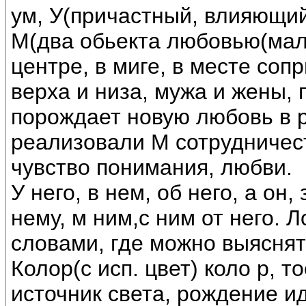
ум, У(причастный, влияющи
М(два обьекта любовью(мал
центре, в миге, в месте со
верха и низа, мужа и жены, 
порождает новую любовь в р
реализовали М сотрудничес
чувство понимания, любви.
У него, в нем, об него, а он,
нему, м ним,с ним от него.
словами, где можно выяснять
Колор(с исп. цвет) коло р, т
источник света, рождение ид