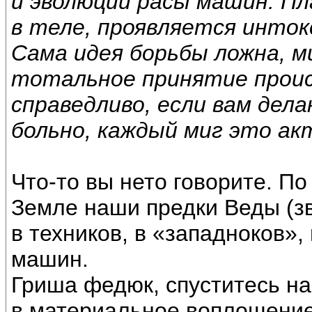
и эволюции расы машин. П
в теле, проявляется инток
Сама идея борьбы ложна, м
тотальное принятие проис
справедливо, если вам дел
больно, каждый миг это ак
Что-то вы нето говорите. По
Земле наши предки Веды (з
в техников, в «западноков»,
машин.
Гриша федюк, спуститесь на
в материальное воплощение.