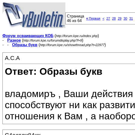
Страница
«
Первая
<
27
28
29
30
31
46 из 64
Форум осваивающих КОБ
(
)
http://forum.kpe.ru/index.php
-
Разное
(
)
http://forum.kpe.ru/forumdisplay.php?f=9
- -
Образы букв
(
)
http://forum.kpe.ru/showthread.php?t=22977
А.С.А
Ответ: Образы букв
владомиръ , Ваши действия
способствуют ни как развит
отношения к Вам , а наоборо