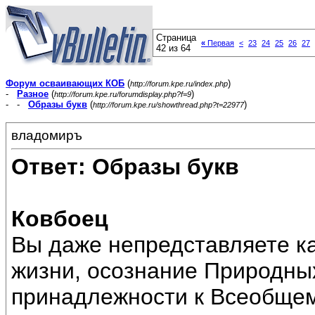
Страница
«
Первая
<
23
24
25
26
27
42 из 64
Форум осваивающих КОБ
(
)
http://forum.kpe.ru/index.php
-
Разное
(
)
http://forum.kpe.ru/forumdisplay.php?f=9
- -
Образы букв
(
)
http://forum.kpe.ru/showthread.php?t=22977
владомиръ
Ответ: Образы букв
Ковбоец
Вы даже непредставляете к
жизни, осознание Природных
принадлежности к Всеобщем