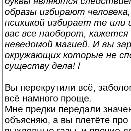
буквы являются следствием
образы избирают человека,
психикой избирает те или и
вас все наоборот, кажется
неведомой магией. И вы з
окружающих которые не сп
существу дела!
/
Вы перекрутили всё, заболо
всё намного проще.
Мне предки передали значени
объясняю, а вы плетёте про 
выхлопные газы, и прочие д