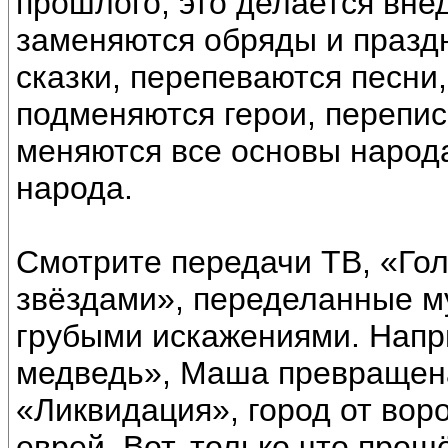
прошлого, это делается вне
заменяются обряды и праздн
сказки, перепеваются песни
подменяются герои, перепис
меняются все основы народа
народа.
Смотрите передачи ТВ, «Гол
звёздами», переделанные м
грубыми искажениями. Напр
медведь», Маша превращена
«Ликвидация», город от во
еврей. Вот, только что прош