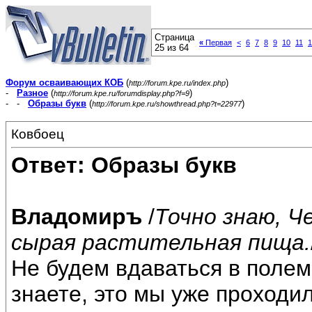
Страница
«
Первая
<
6
7
8
9
10
11
1
25 из 64
Форум осваивающих КОБ
(
)
http://forum.kpe.ru/index.php
-
Разное
(
)
http://forum.kpe.ru/forumdisplay.php?f=9
- -
Образы букв
(
)
http://forum.kpe.ru/showthread.php?t=22977
Ковбоец
Ответ: Образы букв
Владомиръ
/
Точно знаю, Ч
сырая растительная пища.
Не будем вдаваться в полеми
знаете, это мы уже проходил