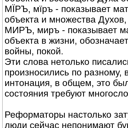
МÏРЪ, мïръ - показывает ма
объекта и множества Духов,
МИРЪ, миръ - показывает м
объекта в жизни, обозначает
войны, покой.
Эти слова нетолько писались
произносились по разному, 
интонация, в общем, это бы
состояния требуют многосло
Реформаторы настолько зат
люди сейчас непонимают бук