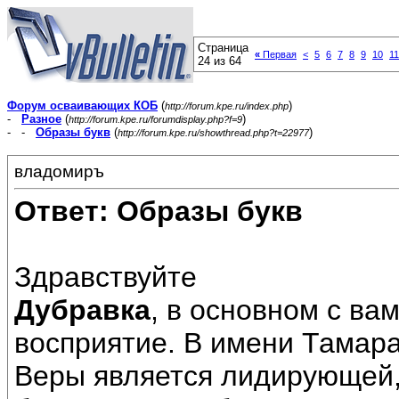
Страница
«
Первая
<
5
6
7
8
9
10
11
24 из 64
Форум осваивающих КОБ
(
)
http://forum.kpe.ru/index.php
-
Разное
(
)
http://forum.kpe.ru/forumdisplay.php?f=9
- -
Образы букв
(
)
http://forum.kpe.ru/showthread.php?t=22977
владомиръ
Ответ: Образы букв
Здравствуйте
Дубравка
, в основном с ва
восприятие. В имени Тамар
Веры является лидирующей,