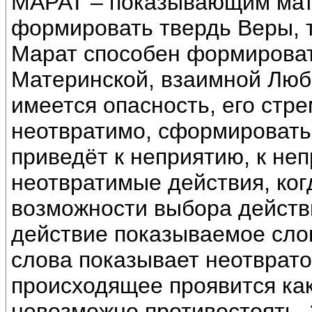
МАРАТ – показывающим мате
формировать твердь Веры, т
Марат способен формироват
Материнской, взаимной Люб
имеется опасность, его стр
неотвратимо, сформировать 
приведёт к неприятию, к неп
неотвратимые действия, ко
возможности выбора действ
действие показываемое слов
слова показывает неотврато
происходящее проявится как
невозможно противостоять.