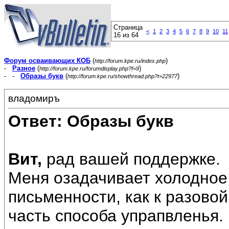
Страница
<
1
2
3
4
5
6
7
8
9
10
11
16 из 64
Форум осваивающих КОБ
(
)
http://forum.kpe.ru/index.php
-
Разное
(
)
http://forum.kpe.ru/forumdisplay.php?f=9
- -
Образы букв
(
)
http://forum.kpe.ru/showthread.php?t=22977
владомиръ
Ответ: Образы букв
Вит,
рад вашей поддержке.
Меня озадачивает холодное
письменности, как к разовой
часть способа упрапвленья.