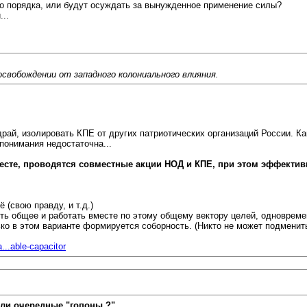
о порядка, или будут осуждать за вынужденное применение силы?
..
свобождении от западного колониального влияния.
рай, изолировать КПЕ от других патриотических организаций России. К
понимания недостаточна...
есте, проводятся совместные акции НОД и КПЕ, при этом эффектив
 (свою правду, и т.д.)
ить общее и работать вместе по этому общему вектору целей, одноврем
о в этом варианте формируется соборность. (Никто не может подменить
...able-capacitor
ли очередные "гопоны ?"