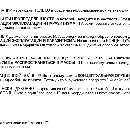
ЗНАНИЙ - возможны ТОЛЬКО в среде не информированных - не знающих 
ЬНОЙ НЕОПРЕДЕЛЁННОСТИ, в которой находится в частности "федо
ЦИЯ ЭКСПЛУАТАЦИИ И ПАРАЗИТИЗМА !!!
А если говорить открыто
дальше -покажет время.
ЫХ движениях, в интересах МАСС,
люди из народа образно говоря 
ИДАЦИИ ЭКСПЛУАТАЦИИ И ПАРАЗИТИЗМА.
Не оставляя им КОНЦЕПТУАЛ
ении или модернизации толпо -"элитаризма". Одним из способов эт
РАВЛЕНИЯ - ВПИСЫВАНИЕ в КОНЦЕПЦИЮ ЖИЗНЕУСТРОЙСТВА в интере
УМЕ и РАСПРОСТРАНЯТЬСЯ В МАССЫ !!!
Все промежуточные цели до
онтрообоснования.
МАЦИОННОЙ ВОЙНЫ !!!
Вот почему важна КОНЦЕПТУАЛЬНАЯ ОПРЕД
над собой не предти.
Потому что окружающая среда это "библейская"
 - ДУХОВНО - вырваться из её "смертельных объятий". И это должн
!! И что в один "прекрасный" день координаторы могут сказать безду
ли очередные "гопоны ?"