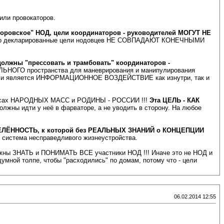
или провокаторов.
ровское" НОД, цели координаторов - руководителей МОГУТ НЕ
, то декларированные цели нодовцев НЕ СОВПАДАЮТ КОНЕЧНЫМИ
должны "прессовать и трамбовать" координаторов -
ЬНОГО пространства для маневрирования и манипулирования
ого и является ИНФОРМАЦИОННОЕ ВОЗДЕЙСТВИЕ как изнутри, так и
сах НАРОДНЫХ МАСС и РОДИНЫ - РОССИИ !!!
Эта ЦЕЛЬ - КАК
лжны идти у неё в фарваторе, а не уводить в сторону. На любое
ЕЛЁННОСТЬ, к которой без РЕАЛЬНЫХ ЗНАНИЙ о КОНЦЕПЦИИ
 система несправедливого жизнеустройства.
ы ЗНАТЬ и ПОНИМАТЬ ВСЕ участники НОД !!! Иначе это не НОД и
мной толпе, чтобы "расходились" по домам, потому что - цели
06.02.2014 12:55