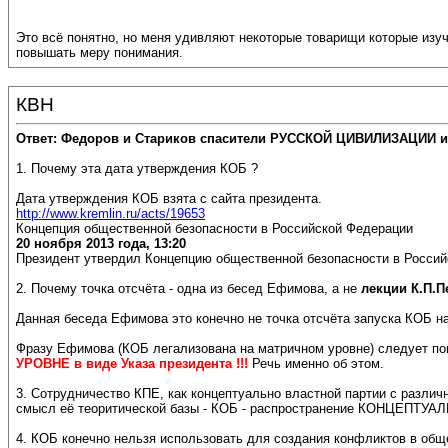
Это всё понятно, но меня удивляют некоторые товарищи которые изуч
повышать меру понимания.
КВН
Ответ: Федоров и Стариков спасители РУССКОЙ ЦИВИЛИЗАЦИИ и
1. Почему эта дата утверждения КОБ ?
Дата утверждения КОБ взята с сайта президента.
http://www.kremlin.ru/acts/19653
Концепция общественной безопасности в Российской Федерации
20 ноября 2013 года, 13:20
Президент утвердил Концепцию общественной безопасности в Россий
2. Почему точка отсчёта - одна из бесед Ефимова, а не
лекции К.П.П
Данная беседа Ефимова это конечно не точка отсчёта запуска КОБ н
Фразу Ефимова (КОБ легализована на матричном уровне) следует п
УРОВНЕ в виде Указа президента !!!
Речь именно об этом.
3. Сотрудничество КПЕ, как концептуально властной партии с различ
смысл её теоритической базы - КОБ - распространение КОНЦЕПТУА
4. КОБ конечно нельзя использовать для создания конфликтов в 