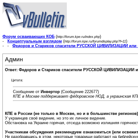
Форум осваивающих КОБ
(
)
http://forum.kpe.ru/index.php
-
Концептуальным взглядом
(
)
http://forum.kpe.ru/forumdisplay.php?f=11
- -
Федоров и Стариков спасители РУССКОЙ ЦИВИЛИЗАЦИИ или 
Админ
Ответ: Федоров и Стариков спасители РУССКОЙ ЦИВИЛИЗАЦИИ и
Цитата:
Сообщение от
Инвертор
(Сообщение 222677)
КПЕ в Москве поддерживает фёдоровское НОД, а украинская К
КПЕ в России (не только в Москве, но и в большинстве регионов
У украинцев своё видение, но это их личное видение.
Обстановка на Украине горячая, отсюда возможно излишняя горячнос
Участникам обсуждения рекомендуем ознакомиться (или освежит
Не разобравшись в этом, некоторые товарищи работают на библейскую