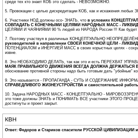
среде тех кто знает КОБ это сделать - НЕВОЗМОЖНО.
5. Провокации с целью дискредитации КОБ, как и искажения любых 
6. Участники НОД должны осо- ЗНАТЬ, что
в условиях КОНЦЕПТУАЛ
СОВПАДАТЬ С КОНЕЧНЫМИ ЦЕЛЯМИ НАРОДНЫХ МАСС - ЛИКВИДА
ЦЕЛЯМИ И ЧАЯНИЯМИ 90 % людей из НАРОДА России !!! Как будет 
7. Поэтому участвуя в различных КОНЦЕПТУАЛЬНО НЕОПРЕДЕЛЁНН
руководителей в направлении СВОЕЙ КОНЕЧНОЙ ЦЕЛИ - ЛИКВ
ПОТЕНЦИАЛОМ и ИНЕРГИЕЙ МАСС в своих корыстных целях - сохран
извне.
8. Это НЕОБХОДИМО ДЕЛАТЬ, так как это и есть ПЕРЕХВАТ УП
МАЯК ПРАВИЛЬНОГО ДВИЖЕНИЯ ВСЕГДА ДОЛЖНА ДЕРЖАТЬСЯ В 
обоснование противной стороны надо быть готовым дать "убойные" к
9. Это называется - ПРОПАГАНДА - СУТЬ И СОДЕРЖАНИЕ ИНФОР
СПРАВЕДЛИВОГО ЖИЗНЕУСТРОЙСТВА и самостоятельной работы 
10. Задача НАРОДНЫХ МАСС - КОНЦЕПТУАЛЬНО - МИРОВОЗЗРЕНЧЕСКИ
это тоже должны ЗНАТЬ и ПОНИМАТЬ ВСЕ участники ЭТОГО ПРОЦЕССА !
достигнуты и проект закрыт.
КВН
Ответ: Федоров и Стариков спасители РУССКОЙ ЦИВИЛИЗАЦИИ и