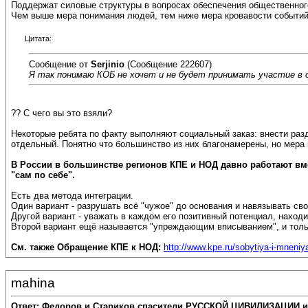
Поддержат силовые структуры в вопросах обеспечения общественног
Чем выше мера понимания людей, тем ниже мера кровавости событий.
Цитата:
Сообщение от
Serjinio
(Сообщение 222607)
Я так понимаю КОБ не хочет и не будет принимать участие в о
?? С чего вы это взяли?
Некоторые ребята по факту выполняют социальный заказ: внести разд
отдельный. Понятно что большинство из них благонамерены, но мера 
В России в большинстве регионов КПЕ и НОД давно работают вм
"сам по себе".
Есть два метода интеграции.
Один вариант - разрушать всё "чужое" до основания и навязывать своё
Другой вариант - уважать в каждом его позитивный потенциал, наход
Второй вариант ещё называется "упреждающим вписыванием", и тольк
См. также Обращение КПЕ к НОД:
http://www.kpe.ru/sobytiya-i-mneniya
mahina
Ответ: Федоров и Стариков спасители РУССКОЙ ЦИВИЛИЗАЦИИ и