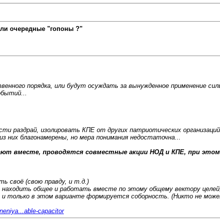
ли очередные "гопоны ?"
енного порядка, или будут осуждать за вынужденное применение сил
бытий...
ти раздрай, изолировать КПЕ от других патриотических организаций
з них благонамерены, но мера понимания недостаточна...
тают вместе, проводятся совместные акции НОД и КПЕ, при эт
ь своё (свою правду, и т.д.)
, находить общее и работать вместе по этому общему вектору целей,
и только в этом варианте формируется соборность. (Никто не може
neniya...able-capacitor