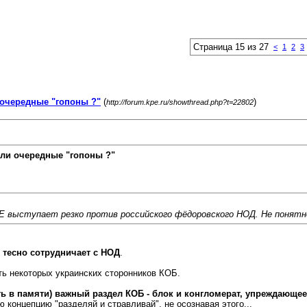
Страница 15 из 27
<
1
2
3
очередные "гопоны ?"
(
)
http://forum.kpe.ru/showthread.php?t=22802
ли очередные "гопоны ?"
ПЕ выступает резко против российского фёдоровского НОД. Не понят
) тесно сотрудничает с НОД
.
ть некоторых украинских сторонников КОБ.
ь в памяти) важный раздел КОБ - блок и конгломерат, упреждающе
 концепцию "разделяй и стравливай", не осознавая этого...