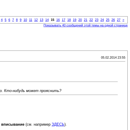
4
5
6
7
8
9
10
11
12
13
14
15
16
17
18
19
20
21
22
23
24
25
26
27
>
Показывать 40 сообщений этой темы на одной странице
05.02.2014 23:55
но. Кто-нибудь может прояснить?
е вписывание
(см. например
ЗДЕСЬ
).