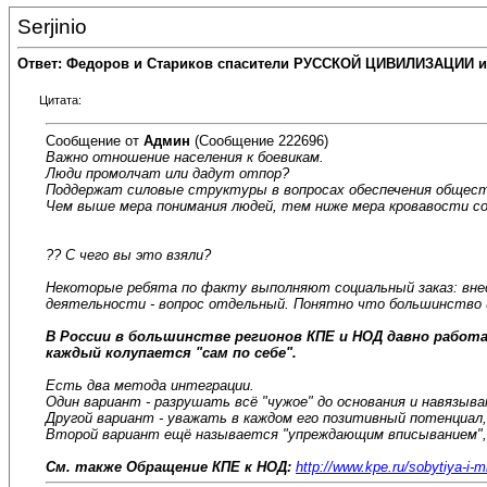
Serjinio
Ответ: Федоров и Стариков спасители РУССКОЙ ЦИВИЛИЗАЦИИ и
Цитата:
Сообщение от
Админ
(Сообщение 222696)
Важно отношение населения к боевикам.
Люди промолчат или дадут отпор?
Поддержат силовые структуры в вопросах обеспечения обществ
Чем выше мера понимания людей, тем ниже мера кровавости со
?? С чего вы это взяли?
Некоторые ребята по факту выполняют социальный заказ: внес
деятельности - вопрос отдельный. Понятно что большинство и
В России в большинстве регионов КПЕ и НОД давно рабо
каждый колупается "сам по себе".
Есть два метода интеграции.
Один вариант - разрушать всё "чужое" до основания и навязыват
Другой вариант - уважать в каждом его позитивный потенциал
Второй вариант ещё называется "упреждающим вписыванием", 
См. также Обращение КПЕ к НОД:
http://www.kpe.ru/sobytiya-i-m