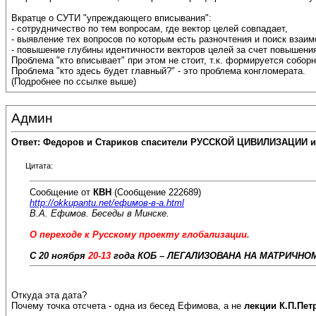
Вкратце о СУТИ "упреждающего вписывания":
- сотрудничество по тем вопросам, где вектор целей совпадает,
- выявление тех вопросов по которым есть разночтения и поиск вза
- повышение глубины идентичности векторов целей за счет повышения
Проблема "кто вписывает" при этом не стоит, т.к. формируется соборн
Проблема "кто здесь будет главный?" - это проблема конгломерата.
(Подробнее по ссылке выше)
Админ
Ответ: Федоров и Стариков спасители РУССКОЙ ЦИВИЛИЗАЦИИ и
Цитата:
Сообщение от
КВН
(Сообщение 222689)
http://okkupantu.net/ефимов-в-а.html
В.А. Ефимов. Беседы в Минске.
О переходе к Русскому проекту глобализации.
С 20 ноября
20-13
года КОБ – ЛЕГАЛИЗОВАНА НА МАТРИЧНОМ 
Откуда эта дата?
Почему точка отсчета - одна из бесед Ефимова, а не
лекции К.П.Пет