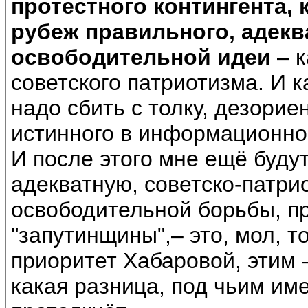
протестного контингента,
рубеж правильного, адекв
освободительной идеи
– к
советского патриотизма. И 
надо сбить с толку, дезорие
истинного в информационно-
И после этого мне ещё буду
адекватную, советско-патри
освободительной борьбы, п
"запутинщины",– это, мол, т
приоритет Хабаровой, этим 
какая разница, под чьим име