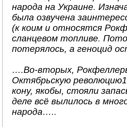
народа на Украине. Изнач
была озвучена заинтере
(к коим и относятся Рокф
сланцевом топливе. Пото
потерялось, а геноцид о
….Во-вторых, Рокфеллер
Октябрьскую революцию19
кону, якобы, стояли запа
деле всё вылилось в мног
народа…..