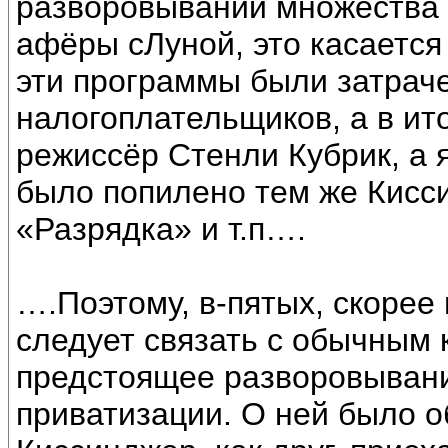
разворовывании множества г
афёры сЛуной, это касаетс
эти программы были затрач
налогоплательщиков, а в ит
режиссёр Стенли Кубрик, а
было попилено тем же Кисс
«Разрядка» и т.п….
….Поэтому, в-пятых, скорее
следует связать с обычным
предстоящее разворовывани
приватизации. О ней было о