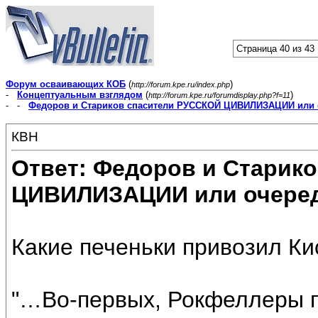
Страница 40 из 43
Форум осваивающих КОБ
(
)
http://forum.kpe.ru/index.php
-
Концептуальным взглядом
(
)
http://forum.kpe.ru/forumdisplay.php?f=11
- -
Федоров и Стариков спасители РУССКОЙ ЦИВИЛИЗАЦИИ или 
КВН
Ответ: Федоров и Старик
ЦИВИЛИЗАЦИИ или очеред
Какие печеньки привозил К
"…Во-первых, Рокфеллеры п