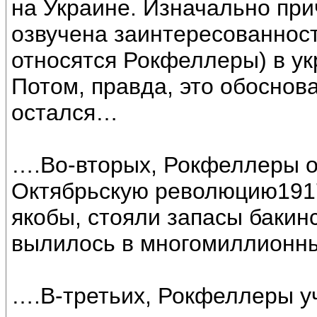
на Украине. Изначально при
озвучена заинтересованност
относятся Рокфеллеры) в у
Потом, правда, это обоснов
остался…
….Во-вторых, Рокфеллеры о
Октябрьскую революцию1917 
якобы, стояли запасы бакин
вылилось в многомиллионны
….В-третьих, Рокфеллеры у