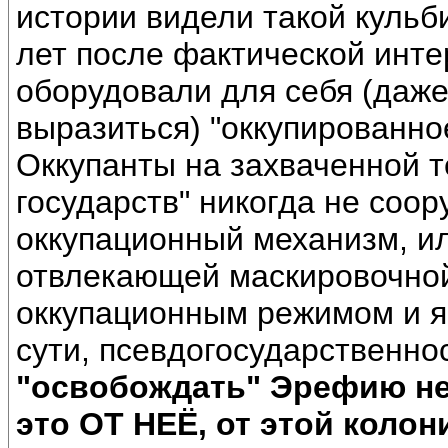
истории видели такой кульби
лет после фактической инт
оборудовали для себя (даже
выразиться) "оккупированно
Оккупанты на захваченной т
государств" никогда не соор
оккупационный механизм, и
отвлекающей маскировочной
оккупационным режимом и яв
сути, псевдогосударственно
"освобождать" Эрефию не 
это ОТ НЕЁ, от этой коло