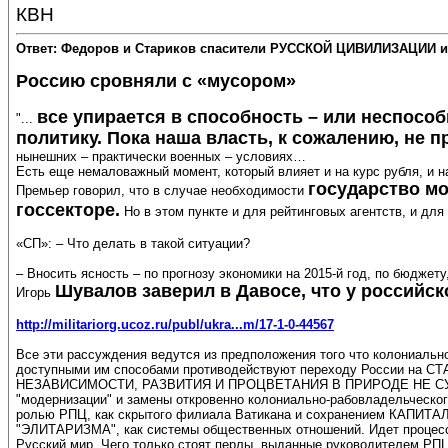
КВН
Ответ: Федоров и Стариков спасители РУССКОЙ ЦИВИЛИЗАЦИИ и
Россию сровняли с «мусором»
все упирается в способность – или неспос
"...
политику. Пока наша власть, к сожалению, не 
нынешних – практически военных – условиях…
Есть еще немаловажный момент, который влияет и на курс рубля, и н
государство м
Премьер говорил, что в случае необходимости
госсекторе.
Но в этом пункте и для рейтинговых агентств, и дл
«СП»: – Что делать в такой ситуации?
– Вносить ясность – по прогнозу экономики на 2015-й год, по бюдже
Шувалов заверил в Давосе, что у российск
Игорь
http://militariorg.ucoz.ru/publ/ukra...m/17-1-0-44567
Все эти рассуждения ведутся из предположения того что колониаль
доступными им способами противодействуют переходу России н
НЕЗАВИСИМОСТИ, РАЗВИТИЯ И ПРОЦВЕТАНИЯ В ПРИРОДЕ НЕ СУЩСТВУ
"модернизации" и замены откровенно колониально-рабовладельческо
ролью РПЦ, как скрытого филиала Ватикана и сохранением КА
"ЭЛИТАРИЗМА", как системы общественных отношений. Идет процесс с
Русский мир. Чего только стоят перлы, выданные руководителем Р