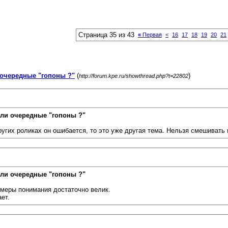
Страница 35 из 43
«
Первая
<
16
17
18
19
20
21
очередные "гопоны ?"
(
)
http://forum.kpe.ru/showthread.php?t=22802
ли очередные "гопоны ?"
ругих роликах он ошибается, то это уже другая тема. Нельзя смешивать 
ли очередные "гопоны ?"
 меры понимания достаточно велик.
ает.