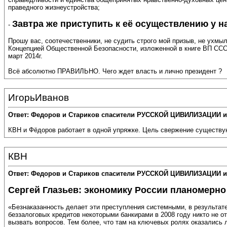
праведного жизнеустройства;
Завтра же приступить к её осуществлению у на
-
Прошу вас, соотечественники, не судить строго мой призыв, не ухмыл
Концепцией Общественной Безопасности, изложенной в книге ВП СС
март 2014г.
Всё абсолютно ПРАВИЛЬНО. Чего ждет власть и лично президент ?
ИгорьИванов
Ответ: Федоров и Стариков спасители РУССКОЙ ЦИВИЛИЗАЦИИ и
КВН и Фёдоров работает в одной упряжке. Цель свержение существую
КВН
Ответ: Федоров и Стариков спасители РУССКОЙ ЦИВИЛИЗАЦИИ и
Сергей Глазьев: экономику России планомерн
«Безнаказанность делает эти преступления системными, в результа
беззалоговых кредитов некоторыми банкирами в 2008 году никто не 
вызвать вопросов. Тем более, что там на ключевых ролях оказалис