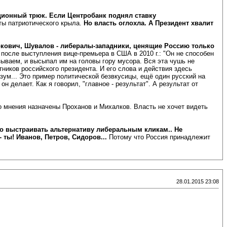
ционный трюк. Если Центробанк поднял ставку
ты патриотического крыла.
Но власть оглохла. А Президент хвалит
ркович, Шувалов - либералы-западники, ценящие Россию только
после выступления вице-премьера в США в 2010 г.: "Он не способен
ываем, и высыпал им на головы гору мусора. Вся эта чушь не
ников российского президента. И его слова и действия здесь
зум... Это пример политической безвкусицы, ещё один русский на
 он делает. Как я говорил, "главное - результат". А результат от
о мнения назначены Проханов и Михалков. Власть не хочет видеть
о выстраивать альтернативу либеральным кликам.. Не
 ты! Иванов, Петров, Сидоров...
Потому что Россия принадлежит
28.01.2015 23:08