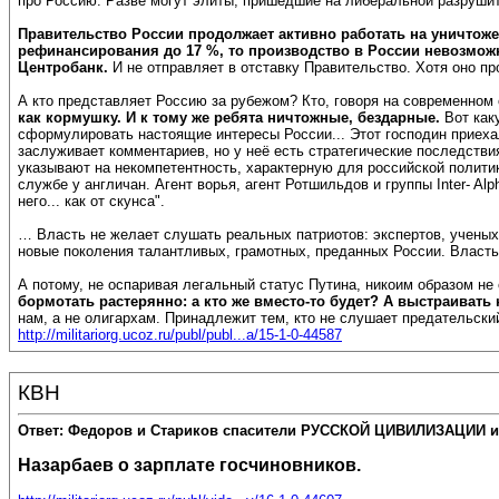
про Россию. Разве могут элиты, пришедшие на либеральной разруши
Правительство России продолжает активно работать на уничтож
рефинансирования до 17 %, то производство в России невозмож
Центробанк.
И не отправляет в отставку Правительство. Хотя оно п
А кто представляет Россию за рубежом? Кто, говоря на современном
как кормушку. И к тому же ребята ничтожные, бездарные.
Вот как
сформулировать настоящие интересы России... Этот господин приеха
заслуживает комментариев, но у неё есть стратегические последстви
указывают на некомпетентность, характерную для российской политик
службе у англичан. Агент ворья, агент Ротшильдов и группы Inter- Alph
него... как от скунса".
… Власть не желает слушать реальных патриотов: экспертов, ученых
новые поколения талантливых, грамотных, преданных России. Власть
А потому, не оспаривая легальный статус Путина, никоим образом не
бормотать растерянно: а кто же вместо-то будет? А выстраивать н
нам, а не олигархам. Принадлежит тем, кто не слушает предательский 
http://militariorg.ucoz.ru/publ/publ...a/15-1-0-44587
КВН
Ответ: Федоров и Стариков спасители РУССКОЙ ЦИВИЛИЗАЦИИ и
Назарбаев о зарплате госчиновников.