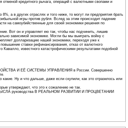
ая отменой кредитного рычага, операций с валютными свопами и
8%, а в других отраслях и того ниже, то могут ли предприятия брать
ибыльной игры против рубля. Вслед за этим происходит падение
асти на самоубийственные для своей экономики решения по
ие. Вот он и управляет ею так, чтобы нас подчинить, лишив
ально зависимой экономике. Могли бы мы выиграть войну с
репляет долларизацию нашей экономики, переходя уже к
 повышение ставки рефинансирования, отказ от валютного
го Кавалло, известного катастрофическими результатами подобной
ТРОЙСТВА И ЕЁ СИСТЕМЫ УПРАВЛЕНИЯ в России. Совершенно
те.
о какие. Ну и что дальше, даже если скупили, как это отразилось или
орые утверждают, что это к сожалению не так.
я и ЗАМЫСЛА руководства В РЕАЛЬНОМ РАЗВИТИИ И ПРОЦВЕТАНИИ