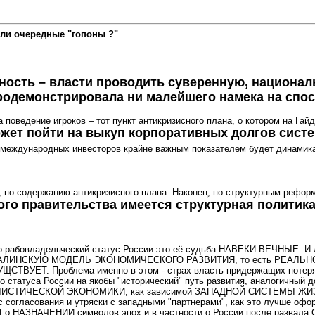
ли очередные "гопоны ?"
обность – власти проводить суверенную, национ
продемонстрировала ни малейшего намека на спо
а поведение игроков – тот пункт антикризисного плана, о котором на Г
ожет пойти на выкуп корпоративных долгов сист
я международных инвесторов крайне важным показателем будет динамика
ту, по содержанию антикризисного плана. Наконец, по структурным рефо
ого правительства имеется структурная политика.
но-рабовладельческий статус России это её судьба НАВЕКИ ВЕЧНЫЕ. И 
а СТАЛИНСКУЮ МОДЕЛЬ ЭКОНОМИЧЕСКОГО РАЗВИТИЯ, то есть РЕАЛЬНОГ
ЕТ. Проблема именно в этом - страх власть придержащих потеря
го статуса России на якобы "исторический" путь развития, аналогич
ПИТАЛИСТИЧЕСКОЙ ЭКОНОМИКИ, как зависимой ЗАПАДНОЙ СИСТЕМЫ ЖИ
огласования и утряски с западными "партнерами", как это лучше оформ
ПЦ о НАЗНАЧЕНИИ символов эпох и в частности о России после разва