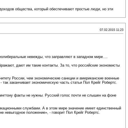
з доходов общества, который обеспечивают простые люди, но эти
07.02.2015 11:23
неолиберальные невежды, что заправляют в западном мире….
ражают, дают им такие контакты. За то, что российские экономисты
итету России, чем экономические санкции и американские военные
 так заканчивает экономическую часть статьи Пол Крейг Робертс.
ингтону факты не нужны. Русский голос почти не слышен на фоне
икационными службами. А в этом мире значение имеет единственный
не невыгодное положение», - говорит Пол Крейг Робертс.