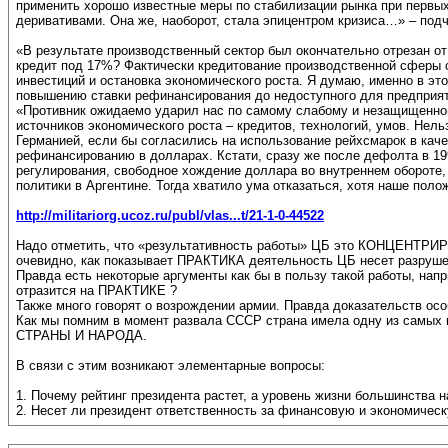
применить хорошо известные меры по стабилизации рынка при первых 
деривативами. Она же, наоборот, стала эпицентром кризиса…» – подч
«В результате производственный сектор был окончательно отрезан от
кредит под 17%? Фактически кредитование производственной сферы 
инвестиций и остановка экономического роста. Я думаю, именно в э
повышению ставки рефинансирования до недоступного для предприяти
«Противник ожидаемо ударил нас по самому слабому и незащищенному
источников экономического роста – кредитов, технологий, умов. Не
Германией, если бы согласились на использование рейхсмарок в кач
рефинансированию в долларах. Кстати, сразу же после дефолта в 19
регулирования, свободное хождение доллара во внутреннем обороте,
политики в Аргентине. Тогда хватило ума отказаться, хотя наше пол
http://militariorg.ucoz.ru/publ/vlas...t/21-1-0-44522
Надо отметить, что «результативность работы» ЦБ это КОНЦЕ
очевидно, как показывает ПРАКТИКА деятельность ЦБ несет разр
Правда есть некоторые аргументы как бы в пользу такой работы, напр
отразится на ПРАКТИКЕ ?
Также много говорят о возрождении армии. Правда доказательств осо
Как мы помним в момент развала СССР страна имела одну из сам
СТРАНЫ И НАРОДА.
В связи с этим возникают элементарные вопросы:
1. Почему рейтинг президента растет, а уровень жизни большинства 
2. Несет ли президент ответственность за финансовую и экономическ