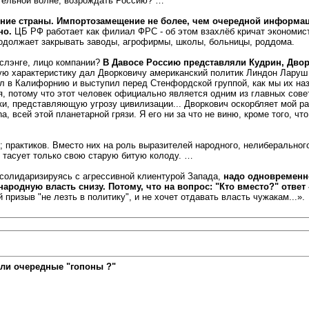
тельной волне, возрождать Россию? …
ение страны. Импортозамещение не более, чем очередной информа
но.
ЦБ РФ работает как филиал ФРС - об этом взахлёб кричат экономис
родолжает закрывать заводы, агрофирмы, школы, больницы, роддома.
 слэнге, лицо компании?
В Давосе Россию представляли Кудрин, Дво
ую характеристику дал Дворковичу американский политик Линдон Ларуш 
л в Калифорнию и выступил перед Стенфордской группой, как мы их наз
я, потому что этот человек официально является одним из главных совет
и, представляющую угрозу цивилизации... Дворкович оскорбляет мой ра
a, всей этой планетарной грязи. Я его ни за что не виню, кроме того, что
; практиков. Вместо них на роль выразителей народного, нелиберальног
 тасует только свою старую битую колоду. …
 солидаризируясь с агрессивной клиентурой Запада,
надо одновременн
ародную власть снизу. Потому, что на вопрос: "Кто вместо?" ответ -
призыв "не лезть в политику", и не хочет отдавать власть чужакам...».
ли очередные "гопоны ?"