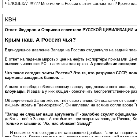
ЧЕЛОВЕКА" !!!??? Многие ли в России с этим согласятся ? Кроме влас
КВН
Ответ: Федоров и Стариков спасители РУССКОЙ ЦИВИЛИЗАЦИИ и
Крым наш. А Россия чья?
Единодушное давление Запада на Россию отодвинуло на задний план 
В ответ на падение мировых цен на нефть экспортёры приказали Цен
высшие чиновники РФ - наёмники олигархов.
А российские олигархи
Что такое сегодня элиты России? Это те, кто разрушал СССР, по
карманы западных банков.
…
А вместо свободы оболваненному народу предложили спектакль под 
клоунады.
И задача у них общая - обеспечить беспрепятственное ра
Объединённый Запад жёстко гнёт свою линию. Он осатанел от своей с
лишним играть в "демократию". Он наплевал на всякие сопли вроде "г
"Запад не слушает наши аргументы!" - жалобно скулят официаль
дебаты - всё о Западе. А как бьются при закрытых заводах Рязань, 
Только и слышно: "Ах, нас обижает Запад!"
… И неважно, что сегодня эти, сливающие Донбасс, "элиты" нацепили