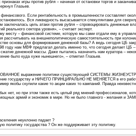
признаках игры против рубля – начиная от остановки торгов и заканчив
еркнул Глазьев.
 финансового. Если рентабельность в промышленности составляет около 
остановилось. Вся ликвидность высасывается спекулянтами для сверхпр
том заключалась цель атаки против рубля – спровоцировать денежные вл
й реального сектора уровня», – считает эксперт.
 месту – финансовой системе, которую мы сами отдали ему в управлен
льзя рассчитывать на внешнеполитическую самостоятельность при колони
естве основы для формирования денежной базы? А ведь сегодня ЦБ зак
98 году нам МВФ предлагал делать именно то, что сегодня делает ЦБ –
 сжатие денежной массы. Даже пытались назначить нам куратора – неко
ожение было куда хуже нынешнего», – отметил Глазьев.
НТРИРОВАННОЕ выражение политики существующей СИСТЕМЫ ЖИЗНЕУС
ушение государству и НИЧЕГО ПРИНЦИРАЛЬНО НЕ МЕНЯЕТСЯ в его рабо
имер якобы скупили какие то акции каких то кампаний. Правда неизвестн
бых нет, но при этом также есть целый ряд мнений профессионалов, кот
ых мощных армий и экономик в мире. Но не было главного - желани
населения неуклонно падает ?
ую политику государства ? Он же поддерживает эту политику.