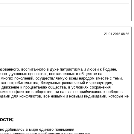
21.01.2015 08:36
зованного, воспитанного в духе патриотизма и любви к Родине,
но- духовных ценностях, поставленных в обществе на
 многих поколений, осуществляемую всем народом вместе с теми,
отах потребительства, бездумных развлечений и чревоугодия,
о движение к процветанию общества, в условиях сохранения
ями конфликтов в обществе, ни на шаг не приближаясь к победе в
дами для конфликтов, всё новыми и новыми индивидами, которые не
ости;
ьно добиваясь в мире единого понимания
всего человеческого сообщества к установлению