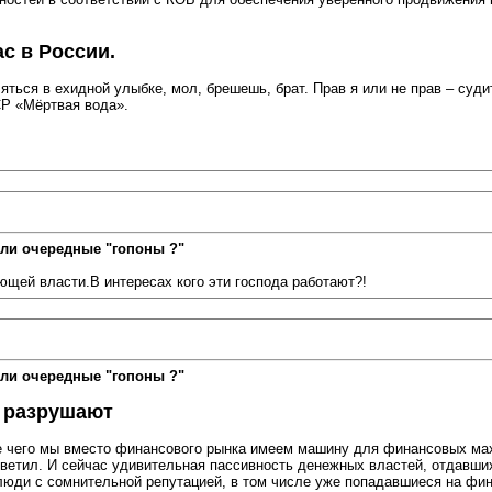
с в России.
яться в ехидной улыбке, мол, брешешь, брат. Прав я или не прав – судит
СР «Мёртвая вода».
ли очередные "гопоны ?"
щей власти.В интересах кого эти господа работают?!
ли очередные "гопоны ?"
о разрушают
те чего мы вместо финансового рынка имеем машину для финансовых мах
ответил. И сейчас удивительная пассивность денежных властей, отдавш
ь люди с сомнительной репутацией, в том числе уже попадавшиеся на ф