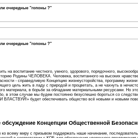
ли очередные "гопоны ?"
ли очередные "гопоны ?"
ть на воспитание честного, умного, здорового, порядочного, высокообра
торию Родины ЧЕЛОВЕКА. Человека, воспитанного на высоких нравствен
сности - справедливую Концепцию жизнеусторойства, программу жизни
ящего цель жить в ладу с природой и процветать, а не чахнуть в нечист
кого материала, в борьбе за обладание материальными ресурсами. Но эт
бо, в этом случае мы будем постоянно безуспешно бороться со следстви
 ВЛАСТВУЙ!» будет обеспечивать общество всё новыми и новыми пово
е обсуждение Концепции Общественной Безопасн
ся ко всему миру с призывом поддержать наше начинание, последовател
ностей в соответствии с КОБ для обеспечения уверенного продвижения 