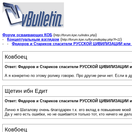
Форум осваивающих КОБ
(
)
http://forum.kpe.ru/index.php
-
Концептуальным взглядом
(
)
http://forum.kpe.ru/forumdisplay.php?f=11
- -
Федоров и Стариков спасители РУССКОЙ ЦИВИЛИЗАЦИИ или 
Ковбоец
Ответ: Федоров и Стариков спасители РУССКОЙ ЦИВИЛИЗАЦИИ и
А я конкретно по этому ролику говорю. Про другие речи нет. Если в д
Щетин ибн Едит
Ответ: Федоров и Стариков спасители РУССКОЙ ЦИВИЛИЗАЦИИ и
Лично я Шаталову очень благодарен т.к. его вклад в повышение моей
Да у него есть ошибки, но не ошибается только тот, кто ничего не дел
Ковбоец