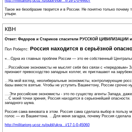
http://militariorg.ucoz.ru/publ/vide...v/16-1-0-44607
Такое же безобразие творится и в России. Не понятно только почему
упыри.
КВН
Ответ: Федоров и Стариков спасители РУССКОЙ ЦИВИЛИЗАЦИИ и
Россия находится в серьёзной опасн
Пол Робертс:
«…Одна из главных проблем России — это ее собственный Центральн
…Российские экономисты не мыслят себя без связи с «передовым» Зап
признают превосходство западных коллег, их приглашают на зарубеж
…На мой взгляд, неолиберальные экономисты, контролирующие росси
базы вместе взятые. Чтобы не уступить Вашингтону, России срочно 
....Эти российские экономисты - это по существу агенты Запада, даж
…С моей точки зрения, Россия находится в серьезнейшей опасности.
западного шума.
Россия сама виновата в этом. Россия сама сделала выбор в пользу
голос — из Вашингтона. …Для меня загадка, почему Россия сделала т
http://militariorg.ucoz.ru/publ/ukra...i/17-1-0-45060