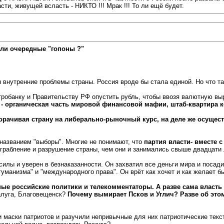
ти, живущей всласть - НИКТО !!! Мрак !!! То ли ещё будет.
ли очередные "гопоны ?"
внутренние проблемы страны. Россия вроде бы стала единой. Но что т
тробанку и Правительству РФ опустить рубль, чтобы ввозя валютную выр
 - органическая часть мировой финансовой мафии, штаб-квартира к
ворачивая страну на либерально-рыночный курс, на деле же осущест
названием "выборы". Многие не понимают, что
партия власти- вместе 
зграбление и разрушение страны, чем они и занимались свыше двадцати 
илы и уверен в безнаказанности. Он захватил все деньги мира и посади
уманизма" и "международного права". Он врёт как хочет и как желает бь
ные российские политики и телекомментаторы. А разве сама власт
Калуга, Благовещенск?
Почему вымирает Псков и Углич? Разве об это
 маски патриотов и разучили непривычные для них патриотические текс