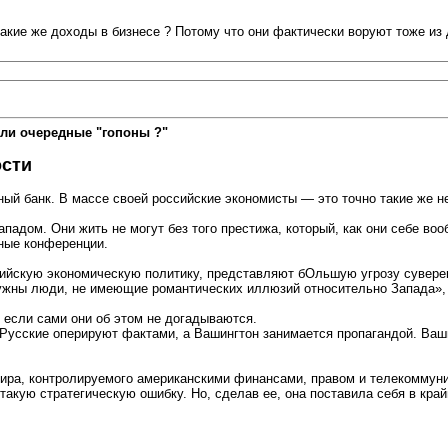
 такие же доходы в бизнесе ? Потому что они фактически воруют тоже и
ли очередные "гопоны ?"
ости
ый банк. В массе своей российские экономисты — это точно такие же 
адом. Они жить не могут без того престижа, который, как они себе вооб
ные конференции.
йскую экономическую политику, представляют бОльшую угрозу суверен
нужны люди, не имеющие романтических иллюзий относительно Запада», -
е если сами они об этом не догадываются.
 Русские оперируют фактами, а Вашингтон занимается пропагандой. Ваш
 мира, контролируемого американскими финансами, правом и телекоммун
акую стратегическую ошибку. Но, сделав ее, она поставила себя в край