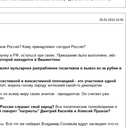
28.01.2015 19:45
акое Россия? Кому принадлежит сегодня Россия?
учку в РФ, остаться при своих. Приказание было выполнено, ибо
оторой находится в Вашингтоне.
влял вульгарное разграбление госактивов и вывоз их за рубеж в
с системной и внесистемной оппозицией - это участники одной
лет, мороча голову народу иллюзией какой-то демократии. …
л по всему миру своих агентов - президентов. Он считает уже
ёт.
ь России слушает свой народ?
Все политические телеобозрения и
м говорят "патриоты" Дмитрий Киселёв и Алексей Пушков?
ты. Всё тот же либерал Владимир Соловьёв вдруг заговорил что-то