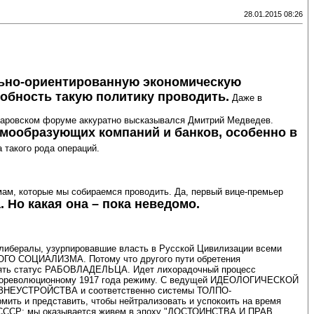
28.01.2015 08:26
ально-ориентированную экономическую
собность такую политику проводить.
Даже в
айдаровском форуме аккуратно высказывался Дмитрий Медведев.
емообразующих компаний и банков, особенно в
 такого рода операций.
рмам, которые мы собираемся проводить. Да, первый вице-премьер
 Но какая она – пока неведомо.
либералы, узурпировавшие власть в Русской Цивилизации всеми
О СОЦИАЛИЗМА. Потому что другого пути обретения
ть статус РАБОВЛАДЕЛЬЦА. Идет лихорадочный процесс
ный дореволюционному 1917 года режиму. С ведущей ИДЕОЛОГИЧЕСКОЙ
ЗНЕУСТРОЙСТВА и соответственно системы ТОЛПО-
ить и представить, чтобы нейтрализовать и успокоить на время
ла СССР: мы оказывается живем в эпоху "ДОСТОИНСТВА И ПРАВ