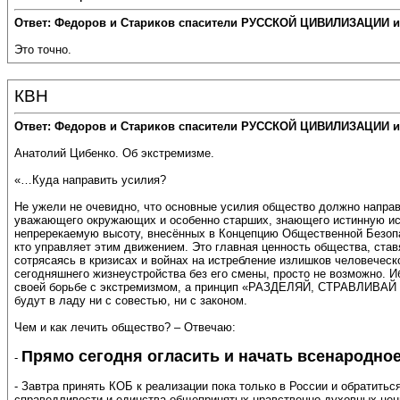
Ответ: Федоров и Стариков спасители РУССКОЙ ЦИВИЛИЗАЦИИ и
Это точно.
КВН
Ответ: Федоров и Стариков спасители РУССКОЙ ЦИВИЛИЗАЦИИ и
Анатолий Цибенко. Об экстремизме.
«…Куда направить усилия?
Не ужели не очевидно, что основные усилия общество должно направи
уважающего окружающих и особенно старших, знающего истинную ис
непререкаемую высоту, внесённых в Концепцию Общественной Безопа
кто управляет этим движением. Это главная ценность общества, став
сотрясаясь в кризисах и войнах на истребление излишков человечес
сегодняшнего жизнеустройства без его смены, просто не возможно. И
своей борьбе с экстремизмом, а принцип «РАЗДЕЛЯЙ, СТРАВЛИВАЙ И
будут в ладу ни с совестью, ни с законом.
Чем и как лечить общество? – Отвечаю:
Прямо сегодня огласить и начать всенародно
-
- Завтра принять КОБ к реализации пока только в России и обратить
справедливости и единства общепринятых нравственно-духовных цен