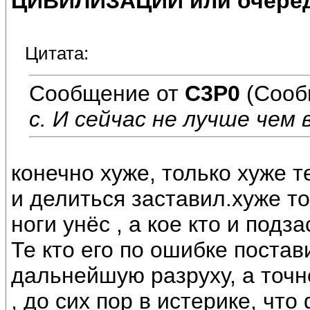
ЦИВИЛИЗАЦИИ или очеред
Цитата:
Сообщение от
C3P0
(Сооб
с. И сейчас не лучше чем в
конечно хуже, только хуже т
и делиться заставил.хуже то
ноги унёс , а кое кто и под
Те кто его по ошибке постав
дальнейшую разруху, а точ
, до сих пор в истерике, чт