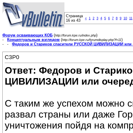
Страница
<
1
2
3
4
5
6
7
8
9
10
11
16 из 43
Форум осваивающих КОБ
(
)
http://forum.kpe.ru/index.php
-
Концептуальным взглядом
(
)
http://forum.kpe.ru/forumdisplay.php?f=11
- -
Федоров и Стариков спасители РУССКОЙ ЦИВИЛИЗАЦИИ или 
C3P0
Ответ: Федоров и Старик
ЦИВИЛИЗАЦИИ или очеред
С таким же успехом можно с
развал страны или даже Гор
уничтожения пойдя на компр