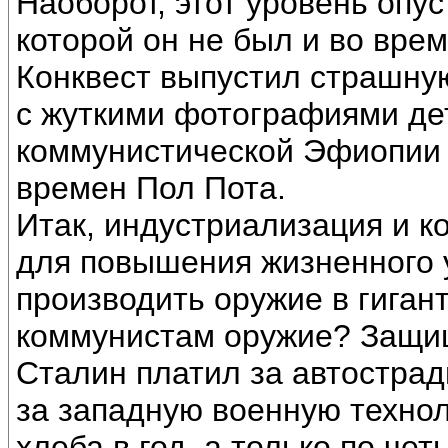
Наоборот, этот уровень опус
которой он не был и во вре
Конквест выпустил страшную
с жуткими фотографиями де
коммунистической Эфиопии
времен Пол Пота.
Итак, индустриализация и к
для повышения жизненного у
производить оружие в гиган
коммунистам оружие? Защищ
Сталин платил за автострад
за западную военную технол
хлеба в год, а только по че