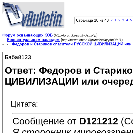
Страница 10 из 43
<
1
2
3
4
5
Форум осваивающих КОБ
(
)
http://forum.kpe.ru/index.php
-
Концептуальным взглядом
(
)
http://forum.kpe.ru/forumdisplay.php?f=11
- -
Федоров и Стариков спасители РУССКОЙ ЦИВИЛИЗАЦИИ или 
Бабай123
Ответ: Федоров и Старик
ЦИВИЛИЗАЦИИ или очеред
Цитата:
Сообщение от
D121212
(С
Я сторонник мировоззрени