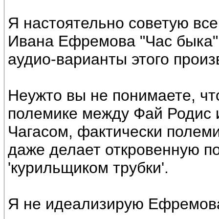
Я настоятельно советую вс
Ивана Ефремова "Час быка"
аудио-варианты этого произв
Неужто вы не понимаете, ч
полемике между Фай Родис и
Чагасом, фактически полем
даже делает откровенную по
'курильщиком трубки'.
Я не идеализирую Ефремова,