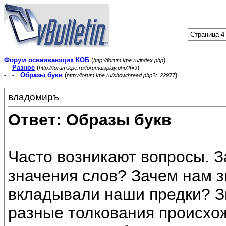
Страница 4 
Форум осваивающих КОБ
(
)
http://forum.kpe.ru/index.php
-
Разное
(
)
http://forum.kpe.ru/forumdisplay.php?f=9
- -
Образы букв
(
)
http://forum.kpe.ru/showthread.php?t=22977
владомиръ
Ответ: Образы букв
Часто возникают вопросы. З
значения слов? Зачем нам з
вкладывали наши предки? З
разные толкования происхож