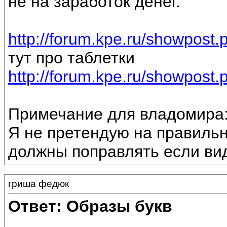
не на заработок денег.
http://forum.kpe.ru/showpos
тут про таблетки
http://forum.kpe.ru/showpos
Примечание для владомира
Я не претендую на правильн
должны поправлять если ви
гриша федюк
Ответ: Образы букв