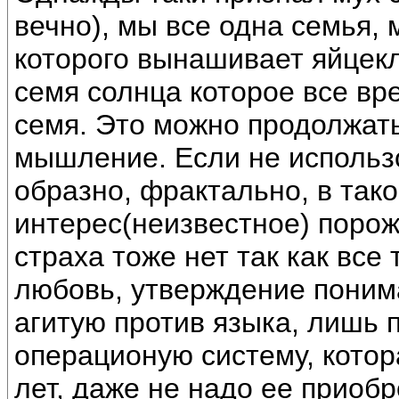
вечно), мы все одна семья,
которого вынашивает яйцекл
семя солнца которое все вр
семя. Это можно продолжать
мышление. Если не использо
образно, фрактально, в тако
интерес(неизвестное) поро
страха тоже нет так как все 
любовь, утверждение понима
агитую против языка, лишь
операционую систему, кото
лет, даже не надо ее приобр