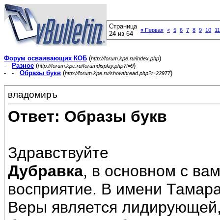
Страница
«
Первая
<
5
6
7
8
9
10
11
24 из 64
Форум осваивающих КОБ
(
)
http://forum.kpe.ru/index.php
-
Разное
(
)
http://forum.kpe.ru/forumdisplay.php?f=9
- -
Образы букв
(
)
http://forum.kpe.ru/showthread.php?t=22977
владомиръ
Ответ: Образы букв
Здравствуйте
Дубравка
, в основном с ва
восприятие. В имени Тамар
Веры является лидирующей,