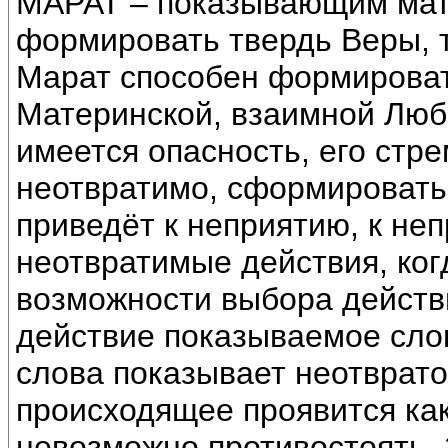
МАРАТ – показывающим мате
формировать твердь Веры, т
Марат способен формироват
Материнской, взаимной Люб
имеется опасность, его стр
неотвратимо, сформировать 
приведёт к неприятию, к неп
неотвратимые действия, ко
возможности выбора действ
действие показываемое слов
слова показывает неотврато
происходящее проявится как
невозможно противостоять.