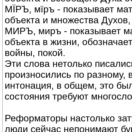
МÏРЪ, мïръ - показывает ма
объекта и множества Духов,
МИРЪ, миръ - показывает м
объекта в жизни, обозначает
войны, покой.
Эти слова нетолько писались
произносились по разному, 
интонация, в общем, это бы
состояния требуют многосло
Реформаторы настолько зат
люди сейчас непонимают бук