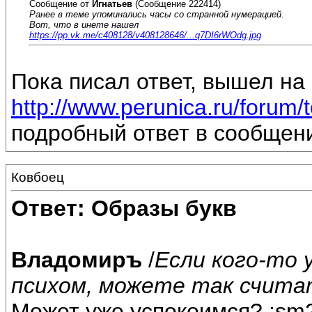
Сообщение от
Игнатьев
(Сообщение 222414)
Ранее в теме упоминались часы со странной нумерацией.
Вот, что в инете нашел
https://pp.vk.me/c408128/v408128646/...q7DI6rWOdg.jpg
Пока писал ответ, вышел на
http://www.perunica.ru/forum/
подробный ответ в сообщен
Ковбоец
Ответ: Образы букв
Владомиръ
/
Если кого-то
психом, можете так считат
Может уже успокоимся? :sm