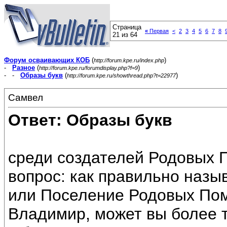
Страница
«
Первая
<
2
3
4
5
6
7
8
21 из 64
Форум осваивающих КОБ
(
)
http://forum.kpe.ru/index.php
-
Разное
(
)
http://forum.kpe.ru/forumdisplay.php?f=9
- -
Образы букв
(
)
http://forum.kpe.ru/showthread.php?t=22977
Самвел
Ответ: Образы букв
среди создателей Родовых 
вопрос: как правильно наз
или Поселение Родовых Пом
Владимир, может вы более т