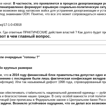
же начат.
В частности, это проявляется в процессе дезорганизации 
еленаправленно формирует взрывную социально-политическую ситу
и возможен ввод натовских войск для устранения дезорганизации и уст
 под знаменами ООН. Понятно, что все это может сопровождаться нанес
boj/17-1-0-43918
 Где ответные ПРАКТИЧЕСКИЕ действия властей ? Как долго будет пр
т в чем главный вопрос.
ли очередные "гопоны ?"
обо крупных размерах
м, что
в 2014 году финансовый блок правительства допустил одно и
внению с последним были лишь фактическая конфискация вкладов 
инфляции). Или так называемый дефолт 1998 года, спровоцированный пр
зан обеспечивать стабильность национальной денежной единицы — рубля
 и благосостояние наших граждан. В силу особой важности этой полити
ункций (они прописаны в Федеральном законе о Центральном банке Рос
 задачи. Возникло устойчивое ощущение, что он делал все возможн