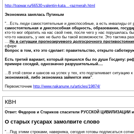
http://topwar.ru/66530-valentin-kata...-razmerah.html
Экономика занялась Путиным
"...Есть люди самостоятельные и дееспособные, а есть инвалиды от 
самостоятельная и дееспособная общность, образование, госуд
кто-то мог обратить на нас свой гнев, после чего у нас порушилась
что-то наказать, у них не было бы такой возможности. Это тактика р
....
Но в ситуации прогнозируемого долгосрочного противостояния
сфере
Вопрос в том, кто это сделает: правительство, открыто саботи
Есть третий вариант, который пришелся бы по душе Госдепу: ре
примере соседей, однозначно разрушительный....
...В этой связи и шансов на успех у тех, кто подталкивает ситуацию
экономикой, либо экономика займется ими"
.
Первоисточник
http://www.nakanune.ru/articles/19874/
КВН
Ответ: Федоров и Стариков спасители РУССКОЙ ЦИВИЛИЗАЦИИ и
О старых гусарах замолвите слово
"...Под этими строками, наверняка, сегодня готовы подписаться сот