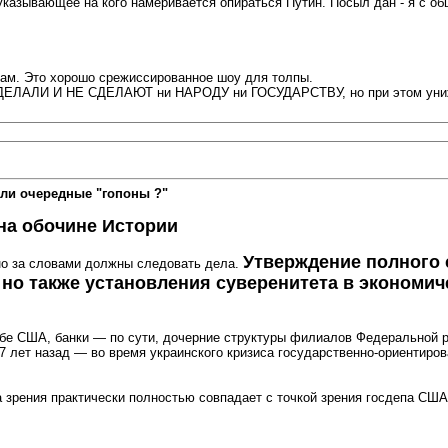
казывающее на кого намеривается опираться Путин. Посыл дан - я с общ
 там. Это хорошо срежиссированное шоу для толпы.
ЛАЛИ И НЕ СДЕЛАЮТ ни НАРОДУ ни ГОСУДАРСТВУ, но при этом унижают
ли очередные "гопоны ?"
 на обочине Истории
Утверждение полного 
но за словами должны следовать дела.
 но также установления суверенитета в экономич
жбе США, банки — по сути, дочерние структуры филиалов Федеральной р
5–7 лет назад — во время украинского кризиса государственно-ориенти
 зрения практически полностью совпадает с точкой зрения госдепа США