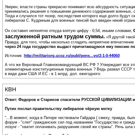
Уверен, власти страны прекрасно понимают всю абсурдность ситуации 
принимались решения о повышении денежного содержания военных, со
Тогда и случился тот позор, последствия которого еще долго будут 
либералом С. Кудриным для военных пенсий был введен некий огра
Он составил непонятно откуда взятую цифру - 0,54, иными словами,
заслуженной ратным трудом суммы.
«Я другой тако
Правда, для того, чтобы несколько сгладить неприятное впечатление
через 24 года государство выдаст причитающуюся ему пенсию п
Источник :
http://militariorg.ucoz.ru/publ/pens...vo/2-1-0-44060
А что же Верховный Главнокомандующий ВС РФ ? Утверждает все эти
элементарные конституционные права военных ? Ведь развал СССР т
в виде дани США И ЕС - в 1 млрд. дол. ежегодного.
КВН
Ответ: Федоров и Стариков спасители РУССКОЙ ЦИВИЛИЗАЦИИ и
Путин послал правительству либералов чёрную метку
"...В момент, когда в Питере чествовали Гайдара ( смеху, правда, 
форум - "слет" гражданских сил под названием "Государство и граж
лозунг - "хватит оплачивать разрушение своей же страны". Речь шла