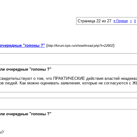
Страница 22 из 27
«
Первая
<
3
очередные "гопоны ?"
(
)
http://forum.kpe.ru/showthread.php?t=22802
ли очередные "гопоны ?"
ы свидетельствуют о том, что ПРАКТИЧЕСКИЕ действия властей неаде
онов людей. Как можно оценивать заявления, которые не согласуются
ли очередные "гопоны ?"
и?