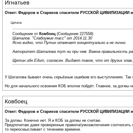
Игнатьев
Ответ: Федоров и Стариков спасители РУССКОЙ ЦИВИЛИЗАЦИИ и
Цитата:
Сообщение от
Ковбоец
(Сообщение 227558)
Шаталов. "Слабоумие тасс" от 2014.11.30
Ясно видно, что Путин отвечает концептуально а не лично.
Авторитет Шаталова тут ни при чем. Важна правильность раз
Щетин ибн Едит, согласен. Выдает такое, что от других глав
У Шаталова бывают очень серьёзные ошибкив его выступлениях. Так к
Но для начального освоения КОБ вполне пойдёт. Главное, за догмы н
Ковбоец
Ответ: Федоров и Стариков спасители РУССКОЙ ЦИВИЛИЗАЦИИ и
За догмы. Конечно нет. Я и КОБ за догмы не считаю.
Предпочитаю даже проверенные правила/умозаключения соотносить с 
то переосмысливает с течением времени.