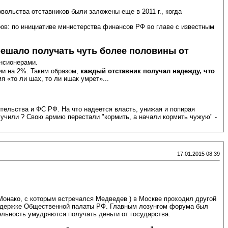
вольства отставников были заложены еще в 2011 г., когда
ров: по инициативе министерства финансов РФ во главе с известным
решало получать чуть более половины от
енсионерами.
ии на 2%. Таким образом,
каждый отставник получал надежду, что
я «то ли шах, то ли ишак умрет»...
ельства и ФС РФ. На что надеется власть, унижая и попирая
чили ? Свою армию перестали "кормить, а начали кормить чужую" -
17.01.2015 08:39
 Монако, с которым встречался Медведев ) в Москве проходил другой
поддержке Общественной палаты РФ. Главным лозунгом форума был
ельность умудряются получать деньги от государства.