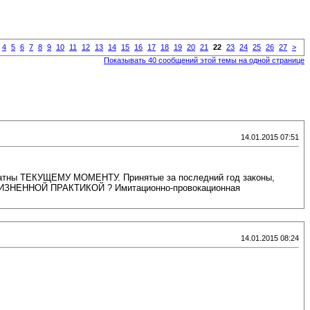
4
5
6
7
8
9
10
11
12
13
14
15
16
17
18
19
20
21
22
23
24
25
26
27
>
Показывать 40 сообщений этой темы на одной странице
14.01.2015 07:51
кватны ТЕКУЩЕМУ МОМЕНТУ. Принятые за последний год законы,
 с ЖИЗНЕННОЙ ПРАКТИКОЙ ? Имитационно-провокационная
14.01.2015 08:24