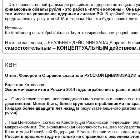
– Этот процесс по нейтрализации российского ядерного потенциала у
финансовые обвалы рубля - это работа «пятой колонны». Она ц
том числе на управление ядерными силами РФ.
В крайней ситуаци
представляют угрозу для США и Европы. Все это будет происходить
Источник:
ttp://militariorg.ucoz.ru/publ/ukraina_krym_rossija/gorbachev_pugaet_bom
И это не заявления, а РЕАЛЬНЫЕ ДЕЙСТВИЯ ЗАПАДА против России.
самостоятельным – КОНЦЕПТУАЛЬНЫМ действиям, во
КВН
Ответ: Федоров и Стариков спасители РУССКОЙ ЦИВИЛИЗАЦИИ и
Валентин Катасонов.
Экономические итоги России 2014 года: ограбление страны в ос
«…С моей точки зрения, несправедливо мало сказано и написано о то
десятилетия. Может быть, более крупными ограблениями по сра
Гайдара более двадцати лет назад
(в результате бешеного разгона 
рубля)...
...Наш Центробанк, согласно Конституции Российской Федерации, обя
макроэкономики. Это экономическая безопасность нашего государства
Конституции Российской Федерации. У Банка России много задач и ф
России в прошлом году не только не справился с решением этой