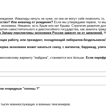
рождения. Инвалиды ничуть не хуже, но они не могут себе позволить то
арство? Или инвалид от рождения?
Если мы утверждаем первое, то мы 
 бы экономика. Неважно, есть Крым или нет Крыма. Стратегия развития д
азвития самостоятельного и дееспособного государства, как аналога гра
 Западу перспективы экономики России зависят не от заявлений.
Н
рующее работу, или президент, поощряющий либералов-бездельников
форма экономики может начаться снизу, с митингов, баррикад, улич
 к московскому варианту "майдана", становится все больше.
Если перефр
ли очередные "гопоны ?"
ни тысяч военнослужащих и военных пенсионеров.