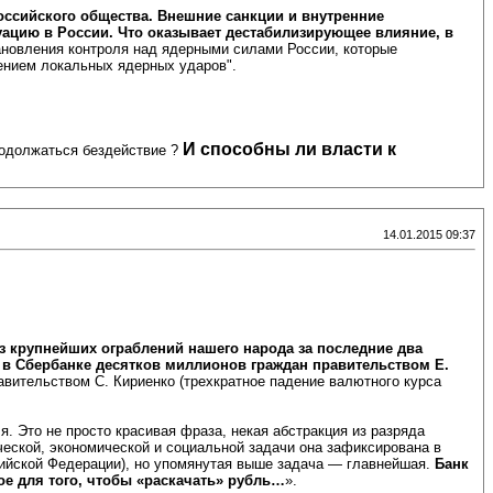
российского общества. Внешние санкции и внутренние
ацию в России. Что оказывает дестабилизирующее влияние, в
ановления контроля над ядерными силами России, которые
ением локальных ядерных ударов".
И способны ли власти к
одолжаться бездействие ?
14.01.2015 09:37
з крупнейших ограблений нашего народа за последние два
в Сбербанке десятков миллионов граждан правительством Е.
авительством С. Кириенко (трехкратное падение валютного курса
. Это не просто красивая фраза, некая абстракция из разряда
ческой, экономической и социальной задачи она зафиксирована в
сийской Федерации), но упомянутая выше задача — главнейшая.
Банк
ое для того, чтобы «раскачать» рубль…
».