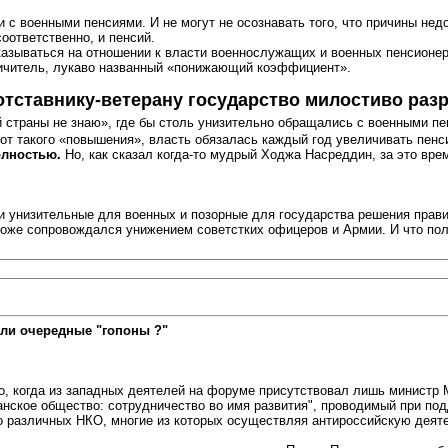
с военными пенсиями. И не могут не осознавать того, что причины недо
ответственно, и пенсий.
сказываться на отношении к власти военнослужащих и военных пенсионе
ничитель, лукаво названный «понижающий коэффициент».
отставнику-ветерану государство милостиво раз
й страны не знаю», где бы столь унизительно обращались с военными п
 от такого «повышения», власть обязалась каждый год увеличивать пенс
олностью.
Но, как сказал когда-то мудрый Ходжа Насреддин, за это врем
 унизительные для военных и позорные для государства решения правит
оже сопровождался унижением советстких офицеров и Армии. И что полу
ли очередные "гопоны ?"
было, когда из западных деятелей на форуме присутствовал лишь министр
данское общество: сотрудничество во имя развития", проводимый при 
 о различных НКО, многие из которых осуществляя антироссийскую деят