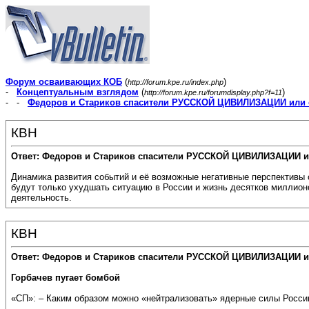
Форум осваивающих КОБ
(
)
http://forum.kpe.ru/index.php
-
Концептуальным взглядом
(
)
http://forum.kpe.ru/forumdisplay.php?f=11
- -
Федоров и Стариков спасители РУССКОЙ ЦИВИЛИЗАЦИИ или 
КВН
Ответ: Федоров и Стариков спасители РУССКОЙ ЦИВИЛИЗАЦИИ и
Динамика развития событий и её возможные негативные перспектив
будут только ухудшать ситуацию в России и жизнь десятков милли
деятельность.
КВН
Ответ: Федоров и Стариков спасители РУССКОЙ ЦИВИЛИЗАЦИИ и
Горбачев пугает бомбой
«СП»: – Каким образом можно «нейтрализовать» ядерные силы Росси