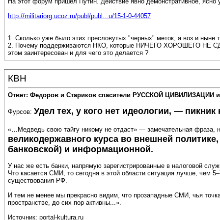
На этот форум пришёл Путин. Действие явно демонстративное, ясно у
http://militariorg.ucoz.ru/publ/publ...u/15-1-0-44057
1. Сколько уже было этих пресловутых "черных" меток, а воз и ныне
2. Почему поддерживаются НКО, которые НИЧЕГО ХОРОШЕГО НЕ СДЕ
этом заинтересован и для чего это делается ?
КВН
Ответ: Федоров и Стариков спасители РУССКОЙ ЦИВИЛИЗАЦИИ и
Удел тех, у кого нет идеологии, — пикник
Фурсов:
«…Медведь свою тайгу никому не отдаст» — замечательная фраза, 
великодержавного курса во внешней политике,
банковской) и информационной.
У нас же есть банки, напрямую зарегистрированные в налоговой слу
Что касается СМИ, то сегодня в этой области ситуация лучше, чем 
существования РФ.
И тем не менее мы прекрасно видим, что прозападные СМИ, чья точка
пространстве, до сих пор активны...».
Источник: portal-kultura.ru