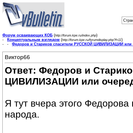
Стран
Форум осваивающих КОБ
(
)
http://forum.kpe.ru/index.php
-
Концептуальным взглядом
(
)
http://forum.kpe.ru/forumdisplay.php?f=11
- -
Федоров и Стариков спасители РУССКОЙ ЦИВИЛИЗАЦИИ или 
Виктор66
Ответ: Федоров и Старик
ЦИВИЛИЗАЦИИ или очеред
Я тут вчера этого Федорова
народа.