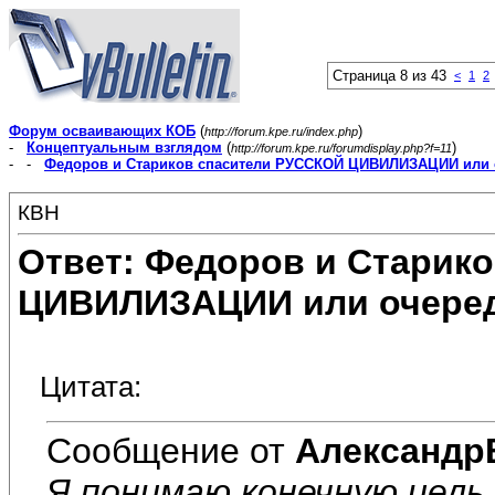
Страница 8 из 43
<
1
2
Форум осваивающих КОБ
(
)
http://forum.kpe.ru/index.php
-
Концептуальным взглядом
(
)
http://forum.kpe.ru/forumdisplay.php?f=11
- -
Федоров и Стариков спасители РУССКОЙ ЦИВИЛИЗАЦИИ или 
КВН
Ответ: Федоров и Старик
ЦИВИЛИЗАЦИИ или очеред
Цитата:
Сообщение от
Александр
Я понимаю конечную цель,