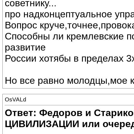
советнику...
про надконцептуальное упра
Вопрос круче,точнее,провок
Способны ли кремлевские п
развитие
России хотябы в пределах 3х
Но все равно молодцы,мое 
OsVALd
Ответ: Федоров и Старик
ЦИВИЛИЗАЦИИ или очеред