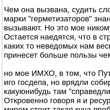
Чем она вызвана, судить сл
марки "герметизаторов" зна
вызывают. Но это мое ником
Остается наедятся, что в ст
каких то неведомых нам вес
принесет больше пользы че
но мое ИМХО, в том, что Пу
иго госдепа, но врядли соб
какуюнибудь там "справедли
Откровенно говоря я и ресур
миром стоит такая куча проб