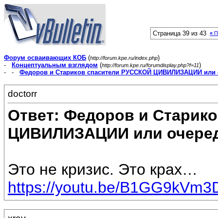
Страница 39 из 43
«
П
Форум осваивающих КОБ
(
)
http://forum.kpe.ru/index.php
-
Концептуальным взглядом
(
)
http://forum.kpe.ru/forumdisplay.php?f=11
- -
Федоров и Стариков спасители РУССКОЙ ЦИВИЛИЗАЦИИ или 
doctorr
Ответ: Федоров и Старик
ЦИВИЛИЗАЦИИ или очеред
Это не кризис. Это крах…
https://youtu.be/B1GG9kVm3