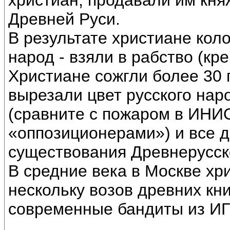
христиан, продавали им кн
Древней Руси.
В результате христиане кол
народ - взяли в рабство (кр
Христиане сожгли более 30 
вырезали цвет русского нар
(сравните с пожаром в ИНИ
«оппозиционерами») и все д
существования Древнерусско
В средние века в Москве хр
нескольку возов древних книг
современные бандиты из И