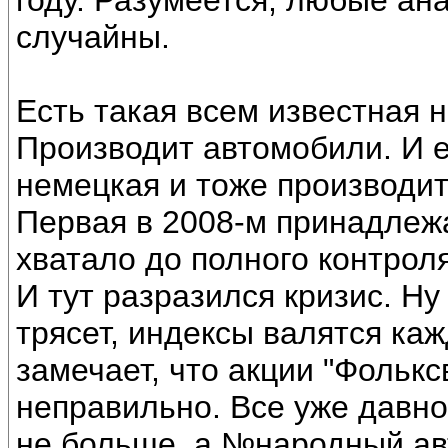
году. Разумеется, любые ан
случайны.
Есть такая всем известная 
Производит автомобили. И е
немецкая и тоже производит
Первая в 2008-м принадлежа
хватало до полного контрол
И тут разразился кризис. Ну
трясет, индексы валятся каж
замечает, что акции "Фолькс
неправильно. Все уже давно
не больше, а №народный авт