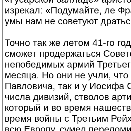
изрекал: «Подумайте, ле Фр
умы нам не советуют дратьс
Точно так же летом 41-го г
сможет продержаться Совет
непобедимых армий Третьего
месяца. Но они не учли, что
Павловича, так и у Иосифа 
числа дивизий, стволов арт
который и во время нашеств
время войны с Третьим Рей
всю Европу, сумел переломи