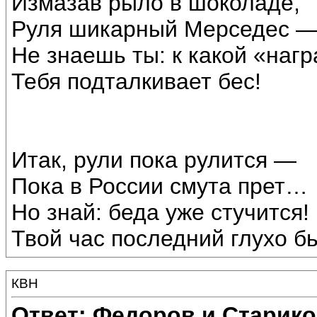
Измазав рыло в шоколаде,
Руля шикарный Мерседес 
Не знаешь ты: к какой «наг
Тебя подталкивает бес!
Итак, рули пока рулится —
Пока в России смута прет…
Но знай: беда уже стучится!
Твой час последний глухо б
КВН
Ответ: Федоров и Старик