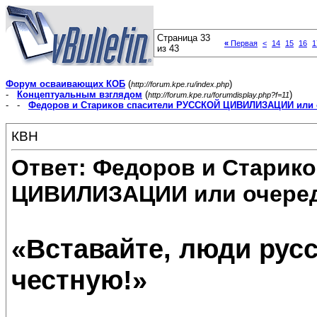
Страница 33
«
Первая
<
14
15
16
1
из 43
Форум осваивающих КОБ
(
)
http://forum.kpe.ru/index.php
-
Концептуальным взглядом
(
)
http://forum.kpe.ru/forumdisplay.php?f=11
- -
Федоров и Стариков спасители РУССКОЙ ЦИВИЛИЗАЦИИ или 
КВН
Ответ: Федоров и Старик
ЦИВИЛИЗАЦИИ или очеред
«Вставайте, люди русс
честную!»