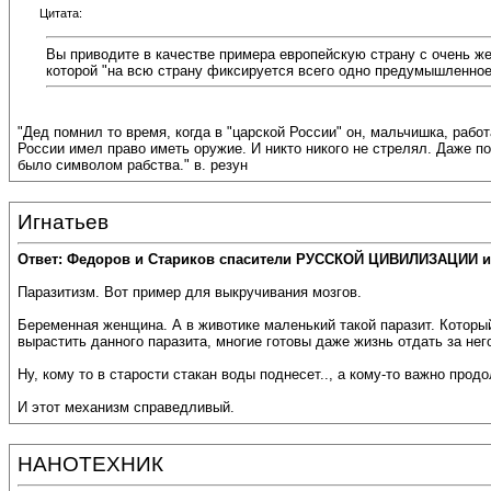
Цитата:
Вы приводите в качестве примера европейскую страну с очень же
которой "на всю страну фиксируется всего одно предумышленное
"Дед помнил то время, когда в "царской России" он, мальчишка, рабо
России имел право иметь оружие. И никто никого не стрелял. Даже п
было символом рабства." в. резун
Игнатьев
Ответ: Федоров и Стариков спасители РУССКОЙ ЦИВИЛИЗАЦИИ и
Паразитизм. Вот пример для выкручивания мозгов.
Беременная женщина. А в животике маленький такой паразит. Который 
вырастить данного паразита, многие готовы даже жизнь отдать за него
Ну, кому то в старости стакан воды поднесет.., а кому-то важно продо
И этот механизм справедливый.
НАНОТЕХНИК