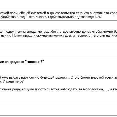
сткой полицейской системой в доказательство того что анархия это хор
 убийство в год" - это было бы действительно подтверждением.
тая подручным кузнеца, мог заработать достаточно денег, чтобы можно б
о пьяни. Потом пришли оккупанты-комиссары, и первое, с чего они начин
ли очередные "гопоны ?"
уже высасывает соки с будущей матери... Это с биологической точки зре
. И ради чего?
лжение рода, кому-то просто счастье наблюдать за молодостью, ..., а кт