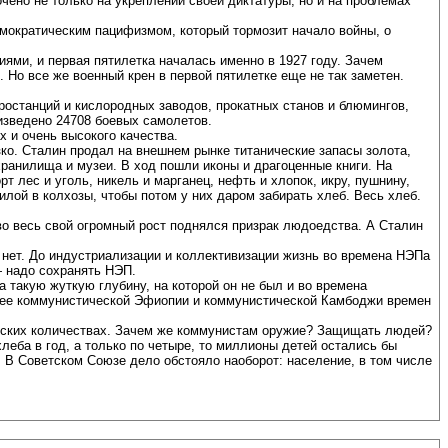
чено не только на укреплении своей диктатуры, но и на проблемах
емократическим пацифизмом, который тормозит начало войны, о
ями, и первая пятилетка началась именно в 1927 году. Зачем
 Но все же военный крен в первой пятилетке еще не так заметен.
ростанций и кислородных заводов, прокатных станов и блюмингов,
оизведено 24708 боевых самолетов.
х и очень высокого качества.
ко. Сталин продал на внешнем рынке титанические запасы золота,
 хранилища и музеи. В ход пошли иконы и драгоценные книги. На
 лес и уголь, никель и марганец, нефть и хлопок, икру, пушнину,
илой в колхозы, чтобы потом у них даром забирать хлеб. Весь хлеб.
во весь свой огромный рост поднялся призрак людоедства. А Сталин
 нет. До индустриализации и коллективизации жизнь во времена НЭПа
— надо сохранять НЭП.
 такую жуткую глубину, на которой он не был и во времена
шнее коммунистической Эфиопии и коммунистической Камбоджи времен
антских количествах. Зачем же коммунистам оружие? Защищать людей?
леба в год, а только по четыре, то миллионы детей остались бы
 В Советском Союзе дело обстояло наоборот: население, в том числе