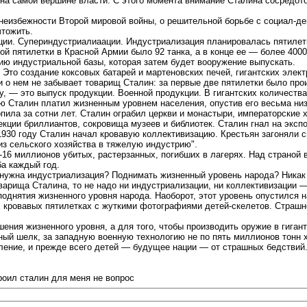
о на самой вершине власти. С этого момента внимание Сталина сосредото
о неизбежности Второй мировой войны, о решительной борьбе с социал-д
чтожить.
ии. Супериндустриалиаации. Индустриализация планировалась пятилети
й пятилетки в Красной Армии было 92 танка, а в конце ее — более 4000.
ию индустриальной базы, которая затем будет вооружение выпускать.
Это создание коксовых батарей и мартеновских печей, гигантских элект
и о нем не забывает товарищ Сталин: за первые две пятилетки было пр
у, — это выпуск продукции. Военной продукции. В гигантских количества
 Сталин платил жизненным уровнем населения, опустив его весьма низ
опила за сотни лет. Сталин ограбил церкви и монастыри, императорские
ции бриллиантов, сокровища музеев и библиотек. Сталин гнал на экспорт
 1930 году Сталин начал кровавую коллективизацию. Крестьян загоняли с
из сельского хозяйства в тяжелую индустрию".
-16 миллионов убитых, растерзанных, погибших в лагерях. Над страной 
ба каждый год.
 нужна индустриализация? Поднимать жизненный уровень народа? Никак
варища Сталина, то не надо ни индустриализации, ни коллективизации 
однятия жизненного уровня народа. Наоборот, этот уровень опустился на
ех кровавых пятилетках с жуткими фотографиями детей-скелетов. Стра
шения жизненного уровня, а для того, чтобы производить оружие в гиг
ный шелк, за западную военную технологию не по пять миллионов тонн х
еление, и прежде всего детей — будущее нации — от страшных бедствий.
роил сталин для меня не вопрос