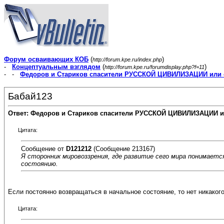
Форум осваивающих КОБ
(
)
http://forum.kpe.ru/index.php
-
Концептуальным взглядом
(
)
http://forum.kpe.ru/forumdisplay.php?f=11
- -
Федоров и Стариков спасители РУССКОЙ ЦИВИЛИЗАЦИИ или 
Бабай123
Ответ: Федоров и Стариков спасители РУССКОЙ ЦИВИЛИЗАЦИИ и
Цитата:
Сообщение от
D121212
(Сообщение 213167)
Я сторонник мировоззрения, где развитие сего мира понимаетс
состоянию.
Если постоянно возвращаться в начальное состояние, то нет никакого
Цитата: