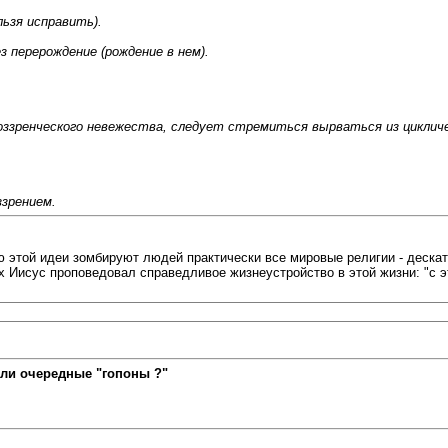
льзя исправить).
 перерождение (рождение в нем).
ззренческого невежества, следует стремиться вырваться из циклич
.
ззрением.
ю этой идеи зомбируют людей практически все мировые религии - дескат
них Иисус проповедовал справедливое жизнеустройство в этой жизни: "с 
ли очередные "гопоны ?"