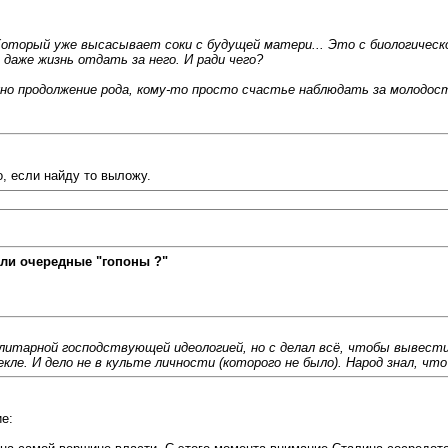
оторый уже высасывает соки с будущей матери... Это с биологическо
даже жизнь отдать за него. И ради чего?
жно продолжение рода, кому-то просто счастье наблюдать за молодость
о, если найду то выложу.
ли очередные "гопоны ?"
тарной господствующей идеологией, но с делал всё, чтобы вывести н
ле. И дело не в культе личности (которого не было). Народ знал, что
е: