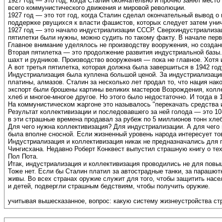
1927 год — это год, когда Сталин окончательно и прочно занял мест
всего коммунистического движения и мировой революции.
1927 год — это тот год, когда Сталин сделал окончательный вывод 
поддержке рвущихся к власти фашистов, которых следует затем уни
1927 год — это начало индустриализации СССР. Сверхиндустриализац
пятилетки были нужны, можно судить по такому факту. В начале перво
Главное внимание уделялось не производству вооружения, но создан
Вторая пятилетка — это продолжение развития индустриальной базы. 
шахт и рудников. Производство вооружения — пока не главное. Хотя 
А вот третья пятилетка, которая должна была завершиться в 1942 год
Индустриализация была куплена большой ценой. За индустриализацию
платины, алмазов. Сталин за несколько лет продал то, что нация нак
экспорт были брошены картины великих мастеров Возрождения, коллек
хлеб и многое-многое другое. Но этого было недостаточно. И тогда в
На коммунистическом жаргоне это называлось "перекачать средства 
Результат коллективизации и последовавшего за ней голода — это 10
в эти страшные времена продавал за рубеж по 5 миллионов тонн хле
Для чего нужна коллективизация? Для индустриализации. А для чего
была вполне сносной. Если жизненный уровень народа интересует то
Индустриализация и коллективизация никак не предназначались для п
Чингисхана. Недавно Роберт Конквест выпустил страшную книгу о т
Пол Пота.
Итак, индустриализация и коллективизация проводились не для повы
Тоже нет. Если бы Сталин платил за автострадные танки, за парашют
живы. Во всех странах оружие служит для того, чтобы защитить нас
и детей, подвергли страшным бедствиям, чтобы получить оружие.
учитывая вышесказанное, вопрос: какую систему жизнеустройства ст