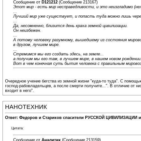
Сообщение от
D121212
(Сообщение 213167)
Этот мир - есть мир несправедливости, и это неизгладимо (не
...
Лучший мир уже существует, и попасть туда можно лишь через
...
Да, несомненно, близится день краха земной цивилизации.
Он неизбежен.
...
А потому человеку разумному, вышедшему из состояния мирово
в другом, лучшем мире.
...
Стремимся мы его создать здесь, на земле...
а получим мы его там, в лучшем мире, в нашем новом рождении
Вот в чем конечная суть бытия человека с правильным мирово
Очередное учение бегства из земной жизни "куда-то туда". С помощь
господ-рабовладельцев, а после смерти получите...". В отличие от 
входит в него".
НАНОТЕХНИК
Ответ: Федоров и Стариков спасители РУССКОЙ ЦИВИЛИЗАЦИИ и
Цитата:
Сообщение от
Аналитик
(Сообщение 213159)