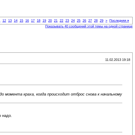
1
12
13
14
15
16
17
18
19
20
21
22
23
24
25
26
27
28
29
>
Последняя
»
Показывать 40 сообщений этой темы на одной странице
11.02.2013 19:18
до момента краха, когда происходит отброс снова к начальному
о надо.