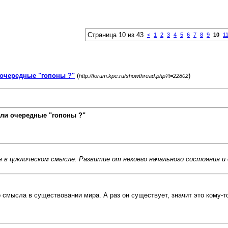
Страница 10 из 43
<
1
2
3
4
5
6
7
8
9
10
1
очередные "гопоны ?"
(
)
http://forum.kpe.ru/showthread.php?t=22802
ли очередные "гопоны ?"
я в
циклическом
смысле. Развитие от некоего начального состояния и 
 смысла в существовании мира. А раз он существует, значит это кому-т