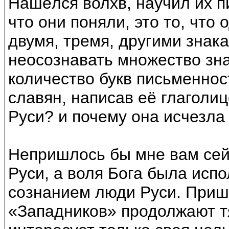
Нашёлся волхв, научил их п
что они поняли, это то, что
двумя, тремя, другими знака
неосознавать множество зна
количество букв письменнос
славян, написав её глаголи
Руси? и почему она исчезла
Непришлось бы мне вам сей
Руси, а воля Бога была исп
сознанием люди Руси. Приш
«Западников» продолжают тя