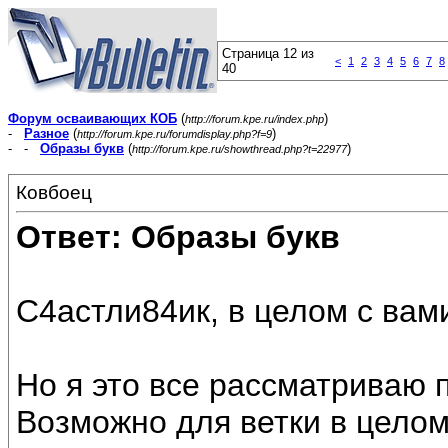
Страница 12 из
<
1
2
3
4
5
6
7
8
40
Форум осваивающих КОБ
(
)
http://forum.kpe.ru/index.php
-
Разное
(
)
http://forum.kpe.ru/forumdisplay.php?f=9
- -
Образы букв
(
)
http://forum.kpe.ru/showthread.php?t=22977
Ковбоец
Ответ: Образы букв
С4астли84ик, в целом с вам
Но я это все рассматриваю
Возможно для ветки в целом