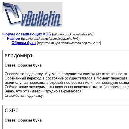
Форум осваивающих КОБ
(
)
http://forum.kpe.ru/index.php
-
Разное
(
)
http://forum.kpe.ru/forumdisplay.php?f=9
- -
Образы букв
(
)
http://forum.kpe.ru/showthread.php?t=22977
владомиръ
Ответ: Образы букв
Спасибо за подсказку. А у меня получается состояние отрешённое от 
Осознанный переход в состояние осуществлялся в момент перехода и
Были случаи перехода в отрешённое состояние и при перегрузе созна
Сейчас такие эксперименты осознанно неосуществляю (информации д
Знаю, что эти «двери» трудно закрываются.
Спасибо за подсказку.
C3P0
Ответ: Образы букв