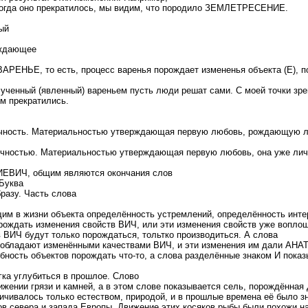
гда оно прекратилось, мы видим, что породило ЗЕМЛЕТРЕСЕНИЕ.
ый
ождающее
АРЕНЬЕ, то есть, процесс варенья порождает измененья объекта (Е), по
ученный (явленный) вареньем пусть люди решат сами. С моей точки зр
м прекратились.
ность. Материальностью утверждающая первую любовь, рождающую лич
чностью. Материальностью утверждающая первую любовь, она уже лич
ВИЧ, общим являются окончания слов
Буква
разу. Часть слова
щим в жизни объекта определённость устремлений, определённость инте
рождать изменения свойств ВИЧ, или эти изменения свойств уже воплощ
ИЧ будут только порождаться, тольтко производиться. А слова
обладают изменёнными качествами ВИЧ, и эти изменения им дали АН
бность объектов порождать что-то, а слова разделённые знаком И показ
ка углубиться в прошлое. Слово
ении грязи и камней, а в этом слове показывается сель, порождённая
ничивалось только естеством, природой, и в прошлые времена её было 
ов севера и запада Европы. Движение этих косяков рыбы были похожи на