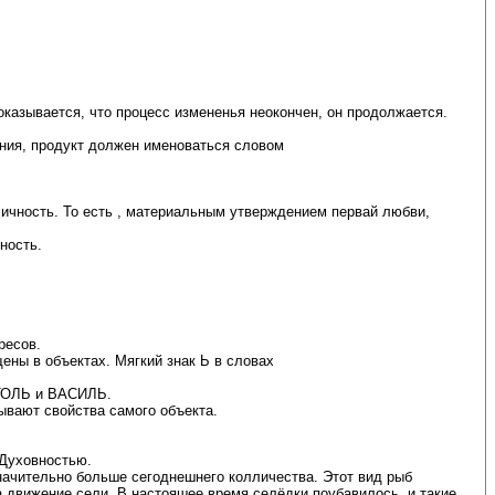
казывается, что процесс измененья неокончен, он продолжается.
ения, продукт должен именоваться словом
ность. То есть , материальным утверждением первай любви,
ность.
ресов.
ены в объектах. Мягкий знак Ь в словах
АТОЛЬ и ВАСИЛЬ.
ывают свойства самого объекта.
 Духовностью.
значительно больше сегоднешнего колличества. Этот вид рыб
 движение сели. В настояшее время селёдки поубавилось, и такие