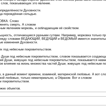
 слов, покахывающих это явление.
определённости Духовности.
ица порождённая сельдью.
КОВКА. Слово
менять смерть. А словом
ным явлением морковь, и ообладающим её свойством.
ъщность, отличающиеся разными сутями. Например, морковка только пр
т и между словами ВЕДАЮЩИЙ, ВЕДУЩИЙ и ВЕДОМЫЙ имеется значительн
ые изменения Духовности.
х под небесным покровительством.
Души под небесным покровительством, словом показывается создающи
ей Души, живущих под небесным покровительством, показывается невм
ное влияние на жизнь множества частей Души, живущих под небесным п
 в данный момент времени, взаимной, материнской любовью. А вот сл
ой любовью, только нематериально, а Образом. Вот и словом
м покровительством.
ожих объектов.