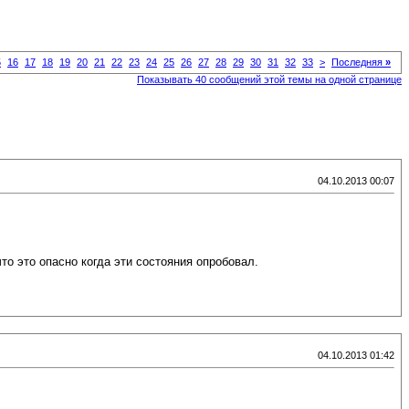
5
16
17
18
19
20
21
22
23
24
25
26
27
28
29
30
31
32
33
>
Последняя
»
Показывать 40 сообщений этой темы на одной странице
04.10.2013 00:07
то это опасно когда эти состояния опробовал.
04.10.2013 01:42