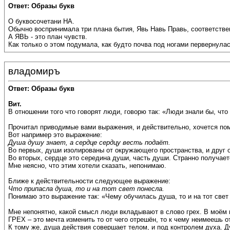
Ответ: Образы букв
О буквосочетани НА.
Обычно воспринимала три плана бытия, Явь Навь Правь, соответствен
А ЯВЬ - это план чувств.
Как только о этом подумала, как будто почва под ногами первернулас
владомиръ
Ответ: Образы букв
Вит.
В отношении того что говорят люди, говорю так: «Люди знали бы, что
Прочитал приводимые вами выражения, и действительно, хочется по
Вот например это выражение:
Душа душу знает, а сердце сердцу весть подаёт.
Во первых, души изолированы от окружающего пространства, и друг от
Во вторых, сердце это середина души, часть души. Странно получаетс
Мне неясно, что этим хотели сказать, непонимаю.
Ближе к действительности следующее выражение:
Что припасла душа, то и на тот свет понесла.
Понимаю это выражение так: «Чему обучилась душа, то и на тот свет
Мне непонятно, какой смысл люди вкладывают в слово грех. В моём 
ГРЕХ – это мечта изменить то от чего отрешён, то к чему неимеешь 
К тому же, душа действия совершает телом, и под контролем духа. Д