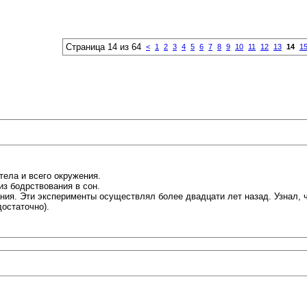
Страница 14 из 64
<
1
2
3
4
5
6
7
8
9
10
11
12
13
14
1
тела и всего окружения.
з бодрствования в сон.
ния. Эти эксперименты осуществлял более двадцати лет назад. Узнал, ч
остаточно).