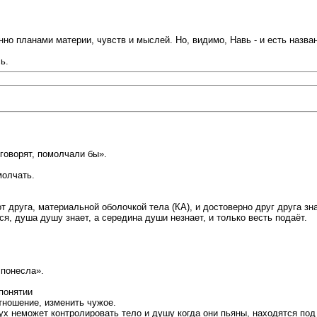
но планами материи, чувств и мыслей. Но, видимо, Навь - и есть назва
ь.
 говорят, помолчали бы».
молчать.
 друга, материальной оболочкой тела (КА), и достоверно друг друга зна
я, душа душу знает, а середина души незнает, и только весть подаёт.
 понесла».
понятии
отношение, изменить чужое.
ух неможет контролировать тело и душу когда они пьяны, находятся под 