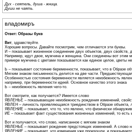
Дух - сеятель, душа - жница.
Души не чаять.
владомиръ
Ответ: Образы букв
Вит
, здравствуйте.
Хорошие вопросы. Давайте посмотрим, чем отличаются эти буквы.
И – показывает жизненное соединение двух объектов, двух свойств, дв
Например, идут двое, мужчина и женщина. Они соединены вот этим м
примере мужчина с цветами показывается как единое целое, цветы не
Ь – показывает состояние беременности, показывает, что в Образе об
Мягким знаком письменность делится на две части. Предшествующая 
Особенностью состояния беременности является неизбежность явлени
например, при беременности идеей. Основное качество этого знака
Ь – неизбежность явления чего-то.
Вот смотрите, как получается? Имеется слово
ЯВЛЕНЬЕ – показывающее неизбежность рождения изменений, свойс
ЯВЛЕН – личность проявляющаяся триединством в Образе объекта, 
ЯВЛЕНИЕ – показывает, что то, что явлено, что физически обнаружив
ИЕ – показывает факт существования жизненных изменений, то есть
Вот и получается, что слово, написанное с мягким знаком
ЯВЛЕНЬЕ – показывает рождение предстоящих изменений. А слово н
ЯВЛЕНИЕ – показывает, что изменения уже произошли, и показываетс