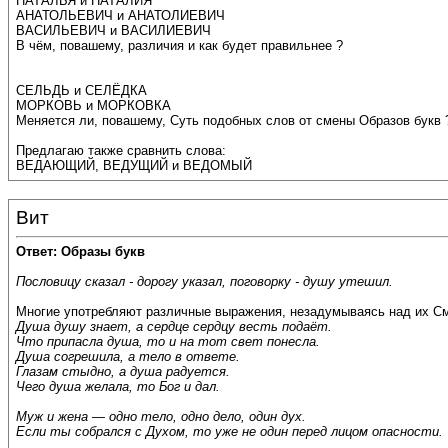
НАТАЛЬЯ и НАТАЛИЯ
АНАТОЛЬЕВИЧ и АНАТОЛИЕВИЧ
ВАСИЛЬЕВИЧ и ВАСИЛИЕВИЧ
В чём, повашему, различия и как будет правильнее ?
СЕЛЬДЬ и СЕЛЁДКА
МОРКОВЬ и МОРКОВКА
Меняется ли, повашему, Суть подобных слов от смены Образов букв 
Предлагаю также сравнить слова:
ВЕДАЮЩИЙ, ВЕДУЩИЙ и ВЕДОМЫЙ
Вит
Ответ: Образы букв
Пословицу сказал - дорогу указал, поговорку - душу утешил.
Многие употребляют различные выражения, незадумываясь над их См
Душа душу знает, а сердце сердцу весть подаёт.
Что припасла душа, то и на тот свет понесла.
Душа согрешила, а тело в ответе.
Глазам стыдно, а душа радуется.
Чего душа желала, то Бог и дал.
Муж и жена — одно тело, одно дело, один дух.
Если ты собрался с Духом, то уже не один перед лицом опасности.