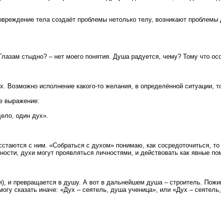
Повреждение тела создаёт проблемы нетолько телу, возникают проблемы 
лазам стыдно? – нет моего понятия. Душа радуется, чему? Тому что ос
х. Возможно исполнение какого-то желания, в определённой ситуации, 
ее выражение:
дело, один дух».
таются с ним. «Собраться с духом» понимаю, как сосредоточиться, то е
сности, духи могут проявляться личностями, и действовать как явные п
мя), и превращается в душу. А вот в дальнейшем душа – строитель. Пож
могу сказать иначе: «Дух – сеятель, душа ученица», или «Дух – сеятель