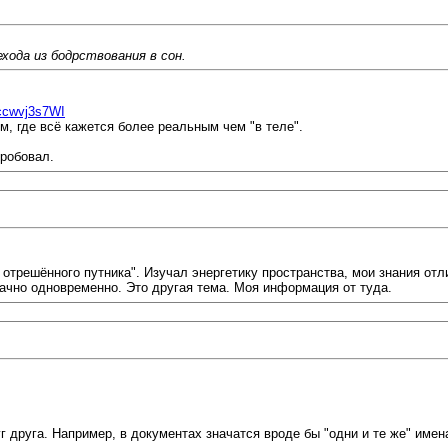
хода из бодрствования в сон.
9ccwvj3s7WI
, где всё кажется более реальным чем "в теле".
пробовал.
 отрешённого путника". Изучал энергетику пространства, мои знания от
ачно одновременно. Это другая тема. Моя информация от туда.
 друга. Например, в документах значатся вроде бы "одни и те же" имен