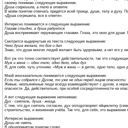
своему понимаю следующее выражение:
Душа согрешила, а тело в ответе.
В моём понятии отвечать придётся всей троице, душе, телу и духу. 
«Душа согрешила, все в ответе».
Интересно понимается и следующее выражение:
Глазам стыдно, а душа радуется.
Душа воспринимает окружающее глазами. Глаза, это окно для души. Г
Смотрится выдернутым из текста следующее выражение:
Чего душа желала, то Бог и дал.
Знаю, что души многих людей желают быть здоровыми, а нет его у ни
Вот уж что точно соответствует действительности, так это следующ
Муж и жена — одно тело, одно дело, один дух.
Я, для себя, чуть уточняю: «Муж и жена — в детях, одно тело, одно 
Мной иносказательно понимается следующее выражение:
Если ты собрался с Духом, то уже не один перед лицом опасности.
Живые, неопьянённые люди всегда взаимодействуют с духом, и нерасс
опасности. Да, действительно, при особой сосредоточенности на опа
А вот следующее выражение непонимаю:
Дух - сеятель, душа - жница.
С тем, что дух сеятель согласен, дух оплодотворяет яйцеклетку (се
строительство, и жизненная учёба. Так что, для себя, это выражение 
Интересно выражение:
Души не чаять.
В общепринятом понятии слово