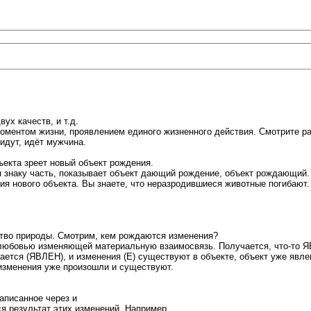
ух качеств, и т.д.
оментом жизни, проявлением единого жизненного действия. Смотрите раз
идут, идёт мужчина.
ъекта зреет новый объект рождения.
знаку часть, показывает объект дающий рождение, объект рождающий. 
я нового объекта. Вы знаете, что неразродившиеся животные погибают.
тво природы. Смотрим, кем рождаются изменения?
любовью изменяющей материальную взаимосвязь. Получается, что-то Я
ается (ЯВЛЕН), и изменения (Е) существуют в объекте, объект уже явле
 изменения уже произошли и существуют.
аписанное через и
я результат этих изменений. Например,