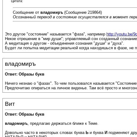
Цитата:
Сообщение от
владомиръ
(Сообщение 219864)
Осознанный переход в состояние осуществлялся в момент пере
Это другое "состояние" называется "фаза", например
http://youtu.be/
Некое отрешение в "мир души"; управляемый сон созданный сознанием
А медитация о другом - объединения сознания "души" и "духа".
Будет ли попытка медитации реальной когда находишься в фазе, не 
владомиръ
Ответ: Образы букв
Ничего незнаю о "фазах". То чем пользовался называется "Состояние
Предпочитаю опираться на личное виденье. Там всё просто и многозн
Вит
Ответ: Образы букв
владомиръ
, предлагаю держаться ближе к Теме.
Довольно часто в некоторых словах буква
Ь
и буква
И
подменяют друг