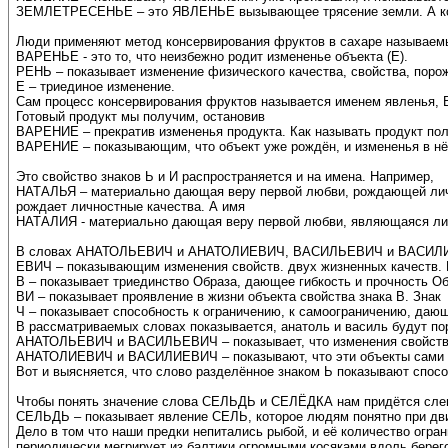
ЗЕМЛЕТРЕСЕНЬЕ – это ЯВЛЕНЬЕ вызывающее трясение земли. А ко
Люди применяют метод консервирования фруктов в сахаре называем
ВАРЕНЬЕ - это то, что неизбежно родит измененье объекта (Е).
РЕНЬ – показывает изменение физического качества, свойства, пор
Е – триединое изменение.
Сам процесс консервирования фруктов называется именем явленья, В
Готовый продукт мы получим, остановив
ВАРЕНИЕ – прекратив измененья продукта. Как называть продукт пол
ВАРЕНИЕ – показывающим, что объект уже рождён, и измененья в нё
Это свойство знаков Ь и И распространяется и на имена. Например,
НАТАЛЬЯ – материально дающая веру первой любви, рождающей лич
рождает личностные качества. А имя
НАТАЛИЯ - материально дающая веру первой любви, являющаяся ли
В словах АНАТОЛЬЕВИЧ и АНАТОЛИЕВИЧ, ВАСИЛЬЕВИЧ и ВАСИЛИЕ
ЕВИЧ – показывающим изменения свойств. двух жизненных качеств. 
В – показывает триединство Образа, дающее гибкость и прочность Об
ВИ – показывает проявление в жизни объекта свойства знака В. Знак
Ч – показывает способность к ограничению, к самоограничению, даю
В рассматриваемых словах показывается, анатоль и василь будут по
АНАТОЛЬЕВИЧ и ВАСИЛЬЕВИЧ – показывает, что изменения свойств В
АНАТОЛИЕВИЧ и ВАСИЛИЕВИЧ – показывают, что эти объекты сами 
Вот и выясняется, что слово разделённое знаком Ь показывают спосо
Чтобы понять значение слова СЕЛЬДЬ и СЕЛЁДКА нам придётся слег
СЕЛЬДЬ – показывает явление СЕЛЬ, которое людям понятно при движ
Дело в том что наши предки непитались рыбой, и её количество огра
периодически мегрирует из балтики огромными косяками вдоль берег