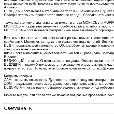
виды движения рыбы редкость, поэтому мало понятно происхождение
А слово
СЕЛЁДКА – показывает материальное тело КА, безжизненое ЁД, нет 
Селёдка это то чем проявляется явление сельдь. Селёдка, это част
Такую же разницу в значении слов имеют и слова МОРКОВЬ и МОР
МОРКОВЬ – показывает явление способное ковать, отменять мор, от
МОРКОВКА – показывается материальное тело КА объекта порождён
Вит
, изменённые эти слова показывают разные объекты, имеющие об
свойствами. Морковка, селёдка, это только честицы явлений. Во
ВЕД – показывающей триединство Образа объекта, дающего триедин
Два слова имеют окончания
ЩИЙ – показывающим множественность частей Образа Души, живущи
В слове
ВЕДАЮЩИЙ – знаком Ю показывается создание Образа жизни частей 
ВЕДУЩИЙ – знаком У показывается нахождение рядом с жизнью част
покровительством. То есть, этим словом показывается только Духов
Когда мы говорим
ДАМ – этим мы показываем Духовность проявляющуюся материально,
ДОМ - показывает тоже самое, Духовность проявляющуюся материнск
ВЕДОМЫЙ – показывается образное веденье, живущего под небесны
Можете видеть, эти слова так же показывают разные проявления пох
Светлана_К