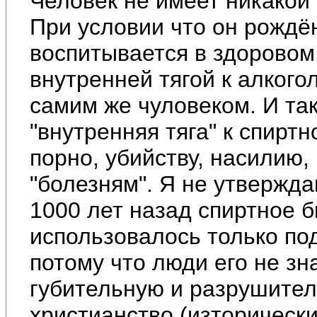
Человек не имеет никакой 
При условии что он рождё
воспитывается в здоровом
внутренней тягой к алког
самим же чуловеком. И так
"внутренняя тяга" к спиртн
порно, убийству, насилию,
"болезням". Я не утвержда
1000 лет назад спиртное б
использовалось только под
потому что люди его не зна
губительную и разрушител
христианство (изторическ