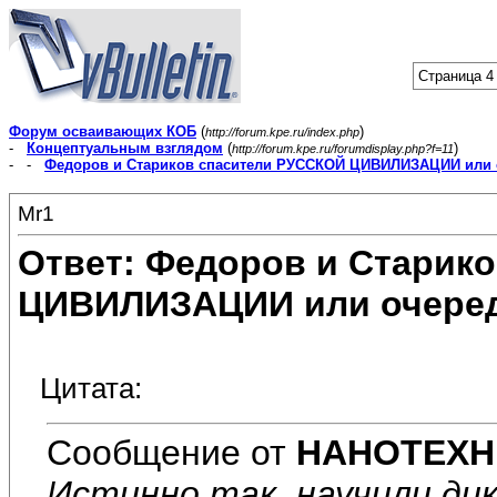
Страница 4 
Форум осваивающих КОБ
(
)
http://forum.kpe.ru/index.php
-
Концептуальным взглядом
(
)
http://forum.kpe.ru/forumdisplay.php?f=11
- -
Федоров и Стариков спасители РУССКОЙ ЦИВИЛИЗАЦИИ или 
Mr1
Ответ: Федоров и Старик
ЦИВИЛИЗАЦИИ или очеред
Цитата:
Сообщение от
НАНОТЕХН
Истинно так, научили дик