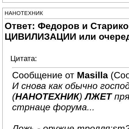
НАНОТЕХНИК
Ответ: Федоров и Старик
ЦИВИЛИЗАЦИИ или очеред
Цитата:
Сообщение от
Masilla
(Соо
И снова как обычно госпо
(
НАНОТЕХНИК
)
ЛЖЕТ
пря
стрнаце форума...
Ложь - оружие тролля:sm2