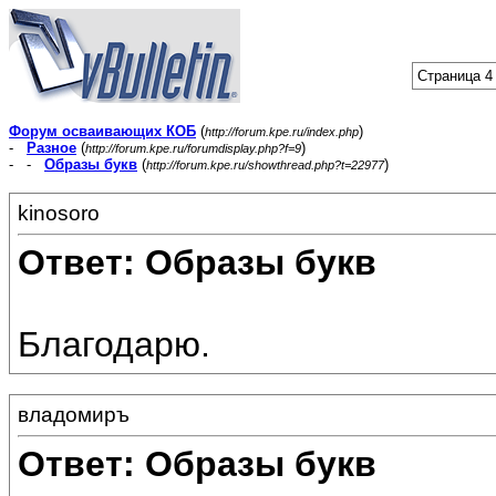
Страница 4 
Форум осваивающих КОБ
(
)
http://forum.kpe.ru/index.php
-
Разное
(
)
http://forum.kpe.ru/forumdisplay.php?f=9
- -
Образы букв
(
)
http://forum.kpe.ru/showthread.php?t=22977
kinosoro
Ответ: Образы букв
Благодарю.
владомиръ
Ответ: Образы букв