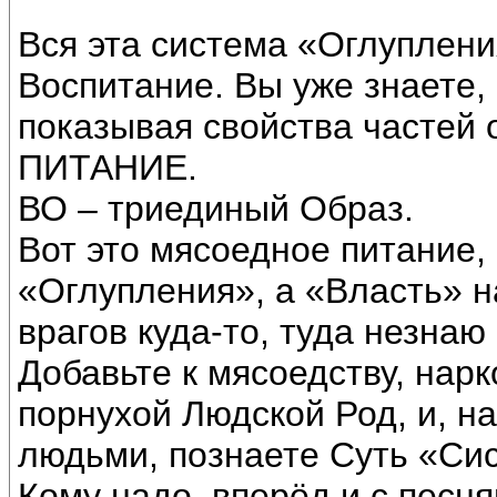
Вся эта система «Оглуплен
Воспитание. Вы уже знаете, 
показывая свойства частей 
ПИТАНИЕ.
ВО – триединый Образ.
Вот это мясоедное питание,
«Оглупления», а «Власть» н
врагов куда-то, туда незнаю 
Добавьте к мясоедству, наркот
порнухой Людской Род, и, н
людьми, познаете Суть «Си
Кому надо, вперёд и с песня