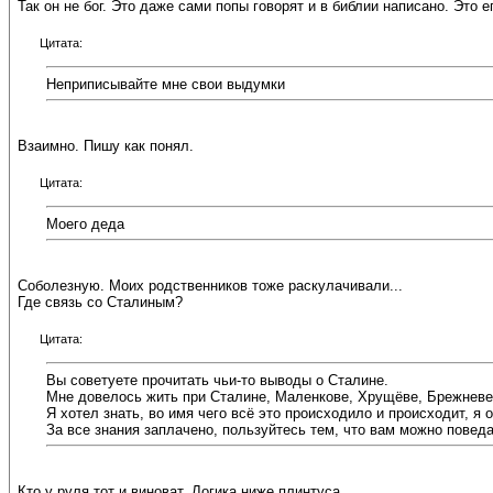
Так он не бог. Это даже сами попы говорят и в библии написано. Это е
Цитата:
Неприписывайте мне свои выдумки
Взаимно. Пишу как понял.
Цитата:
Моего деда
Соболезную. Моих родственников тоже раскулачивали...
Где связь со Сталиным?
Цитата:
Вы советуете прочитать чьи-то выводы о Сталине.
Мне довелось жить при Сталине, Маленкове, Хрущёве, Брежневе, 
Я хотел знать, во имя чего всё это происходило и происходит, я 
За все знания заплачено, пользуйтесь тем, что вам можно поведа
Кто у руля тот и виноват. Логика ниже плинтуса.