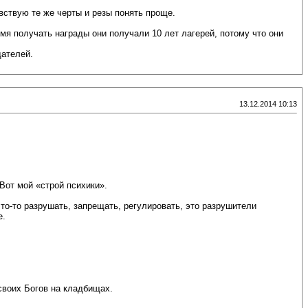
вствую те же черты и резы понять проще.
мя получать награды они получали 10 лет лагерей, потому что они
дателей.
13.12.2014 10:13
Вот мой «строй психики».
то-то разрушать, запрещать, регулировать, это разрушители
е.
своих Богов на кладбищах.