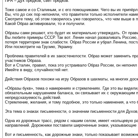
ПРА – Дух предков, свет предков.
Тоже самое и со Сталиным, и с его помощниками. Чего вы их припёрли
Вы, что до сих пор непоняли, что правители только исполнители на
Смотрите тему, об этом говорилось уже говорилось, что чем выше в
Какой Образ активировали, то и получили.
Образы сами решают, кто будет их материально утверждать. От правит
Вы любите примеры СССР. Так вот. Ленин начал разваливать Россию,
потеря территории знак слабости. Образ России и убрал Ленина, пос
Или посмотрите на Грузию, Украину.
Проблема правителей в их закостенелости. Образ может заменить п
участников Образа.
Вот и Сталин, правил, пока это устраивало Образ России, он непоня
Имейте в виду, случайностей нет.
Действия Образов похожи на игру Образов в шахматы, на многих доск
«Образы букв», тема о намерениях и стремлениях. Где это вы видел
обязательным нарушением баланса, он связывает их с окружающим пр
непредсказуемость действий.
Стремление, желания, и тому подобное, это только наменения, а что б
Эта тема о знаках письменности, о значении письменности для Духов
Одна из дорожных трасс, рядом с нашим селом, имеет «кольцевую раз
направлений. Дорожники поставили широченные знаки, указывающие 
Вот и письменность, как дорожные знаки, только показывает возможн