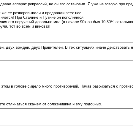
здавал аппарат репрессий, но он его остановил. Я уже не говорю про пр
 же ее разворовывали и предавали всех нас.
няется! При Сталине и Путине он пополнялся!
ния его поручений довольно мал (в начале 90х он был 10-30% остально
уля, тот во всем и виноват!
й, двух вождей, двух Правителей. В тех ситуациях иначе действовать н
 этом в голове сидело много противоречий. Начав разбираться с противо
дете отличаться скажем от солженицина и ему подобных.