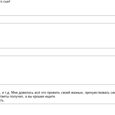
го сын!
и т.д. Мне довелось всё это прожить своей жизнью, прочувствовать св
ответы получил, а вы крошки ищите.
ть.