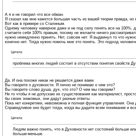
А я и не говорил что все обман.
Я сказал как мне кажется большая часть из вашей теории правда, но 
Вот как в примере со Сталиным.
Одному человеку наверное даже и не под силу понять все на 100%, дл
считаете себя 100% правым, посему не желаете ничего рассматривать
нужно немедленно принять. Нет, совсем нет. Я выдвинул то что нужно
конечно нет. Тогда нужно помочь мне это понять. Это подход человече
Цитата:
проблема многих людей состоит в отсутствии понятия свойств Ду
Да. И она похоже никак не решается даже вами.
Вы говорите о духовности. Я лично не понимаю о чем это?
Вы говорите слово душа, дух, что это? О чем мы говорим?
Не то чтобы я не допускаю их существования как материалист, просто 
бы своих знакомых, они дадут разные ответы.
Пока нет конкретики, невозможна и полная функция управления. Она 
Справедливое оно будет тогда, когда вы дадите всем понимание и вс
Цитата:
Людям важно понять, что в Духовности нет состояний больше или 
больше-меньше.