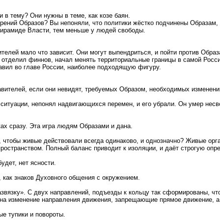
 в тему? Они нужны в теме, как козе баян.
мерений Образов? Вы непоняли, что политики жёстко подчинены Образам
 пирамиде Власти, тем меньше у людей свободы.
елей мало что зависит. Они могут выпендриться, и пойти против Образа
 отделил финнов, начал менять территориальные границы в самой Росс
тавил во главе России, наиболее подходящую фигуру.
равителей, если они невидят, требуемых Образом, необходимых изменен
л ситуации, непонял надвигающихся перемен, и его убрали. Он умер нес
ах сразу. Эта игра людям Образами и дана.
и, чтобы живые действовали всегда одинаково, и однозначно? Живые орг
остранством. Полный баланс приводит к изоляции, и даёт строгую опр
удет, нет ясности.
, как знаков Духовного общения с окружением.
вязку». С двух направлений, подъезды к кольцу так сформированы, что
на изменение направления движения, запрещающие прямое движение, а 
ые тупики и повороты.