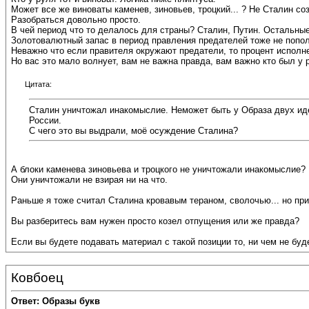
Может все же виноваты каменев, зиновьев, троцкий... ? Не Сталин со
Разобраться довольно просто.
В чей период что то делалось для страны? Сталин, Путин. Остальные
Золотовалютный запас в период правления предателей тоже не попол
Неважно что если правителя окружают предатели, то процент исполне
Но вас это мало волнует, вам не важна правда, вам важно кто был у р
Цитата:
Сталин уничтожал инакомыслие. Неможет быть у Образа двух иде
России.
С чего это вы выдрали, моё осуждение Сталина?
А блоки каменева зиновьева и троцкого не уничтожали инакомыслие?
Они уничтожали не взирая ни на что.
Раньше я тоже считал Сталина кровавым тераном, сволочью... но при
Вы разберитесь вам нужен просто козел отпущения или же правда?
Если вы будете подавать материал с такой позиции то, ни чем не бу
Ковбоец
Ответ: Образы букв