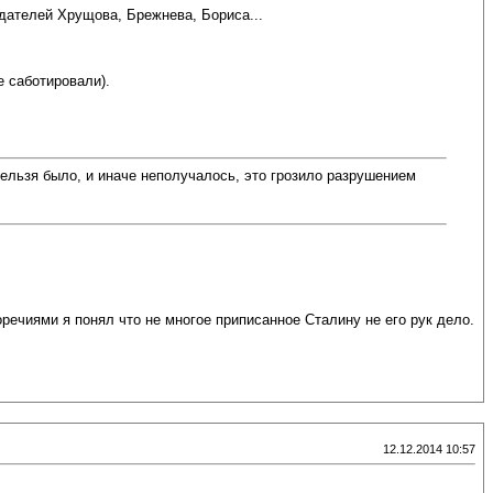
едателей Хрущова, Брежнева, Бориса...
е саботировали).
ельзя было, и иначе неполучалось, это грозило разрушением
речиями я понял что не многое приписанное Сталину не его рук дело.
12.12.2014 10:57