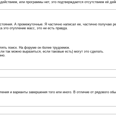
действием, или программы нет, это подтверждается отсутствием её дей
стояния. А промежуточные. Я частично написал ее, частично получаю ре
ка это отупление масс, это ни есть правда.
лять поиск. На форуме он более трудоемок.
ли так можно выразиться, если таковые есть) могут это сделать.
нно.
вления и варианты завершения того или иного. В отличие от рядового об