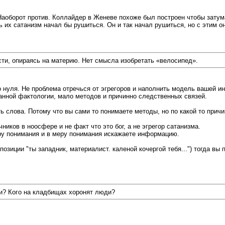
Наоборот против. Коллайдер в Женеве похоже был построен чтобы затум
сь их сатанизм начал бы рушиться. Он и так начал рушиться, но с этим 
сти, опираясь на материю. Нет смысла изобретать «велосипед».
 нуля. Не проблема отречься от эгрегоров и наполнить модель вашей ин
анной фактологии, мало методов и причинно следственных связей.
 слова. Потому что вы сами то понимаете методы, но по какой то причи
иков в ноосфере и не факт что это бог, а не эгрегор сатанизма.
еру понимания и в меру понимания искажаете информацию.
с позиции "ты западник, материалист. каленой кочергой тебя...") тогда 
жи? Кого на кладбищах хоронят люди?