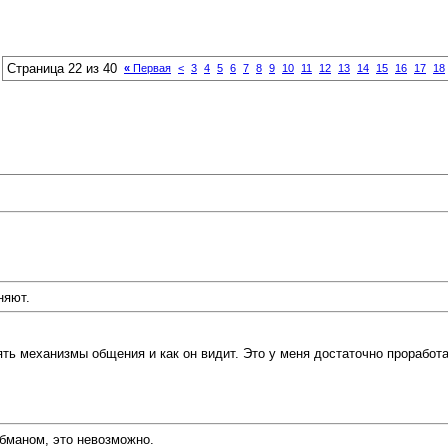
Страница 22 из 40
«
Первая
<
3
4
5
6
7
8
9
10
11
12
13
14
15
16
17
18
няют.
ть механизмы общения и как он видит. Это у меня достаточно проработа
обманом, это невозможно.