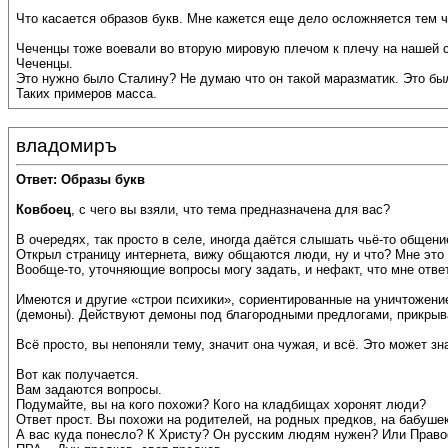
Что касается образов букв. Мне кажется еще дело осложняется тем ч
Чеченцы тоже воевали во вторую мировую плечом к плечу на нашей ст
Чеченцы.
Это нужно было Сталину? Не думаю что он такой маразматик. Это бы
Таких примеров масса.
владомиръ
Ответ: Образы букв
Ковбоец
, с чего вы взяли, что тема предназначена для вас?
В очередях, так просто в селе, иногда даётся слышать чьё-то общени
Открыл страницу интернета, вижу общаются люди, ну и что? Мне это п
Вообще-то, уточняющие вопросы могу задать, и нефакт, что мне отве
Имеются и другие «строи психики», сориентированные на уничтожение
(демоны). Действуют демоны под благородными предлогами, прикрыва
Всё просто, вы непоняли тему, значит она чужая, и всё. Это может зн
Вот как получается.
Вам задаются вопросы.
Подумайте, вы на кого похожи? Кого на кладбищах хоронят люди?
Ответ прост. Вы похожи на родителей, на родных предков, на бабуш
А вас куда понесло? К Христу? Он русским людям нужен? Или Право