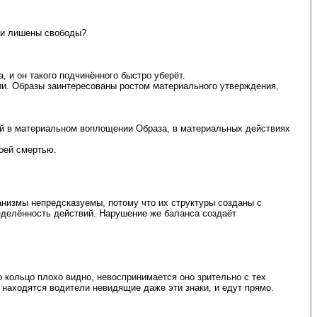
, и лишены свободы?
, и он такого подчинённого быстро уберёт.
ии. Образы заинтересованы ростом материального утверждения,
ий в материальном воплощении Образа, в материальных действиях
воей смертью.
анизмы непредсказуемы, потому что их структуры созданы с
еделённость действий. Нарушение же баланса создаёт
 кольцо плохо видно, невоспринимается оно зрительно с тех
находятся водители невидящие даже эти знаки, и едут прямо.