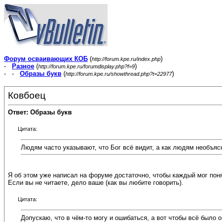
Форум осваивающих КОБ
(
)
http://forum.kpe.ru/index.php
-
Разное
(
)
http://forum.kpe.ru/forumdisplay.php?f=9
- -
Образы букв
(
)
http://forum.kpe.ru/showthread.php?t=22977
Ковбоец
Ответ: Образы букв
Цитата:
Людям часто указывают, что Бог всё видит, а как людям необъяс
Я об этом уже написал на форуме достаточно, чтобы каждый мог поня
Если вы не читаете, дело ваше (как вы любите говорить).
Цитата:
Допускаю, что в чём-то могу и ошибаться, а вот чтобы всё было 