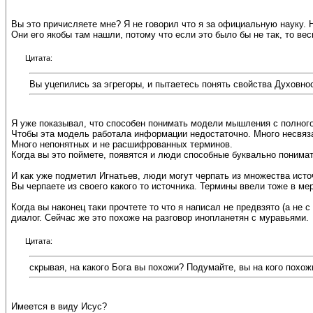
Вы это причисляете мне? Я не говорил что я за официальную науку. 
Они его якобы там нашли, потому что если это было бы не так, то ве
Цитата:
Вы уцепились за эгрегоры, и пытаетесь понять свойства Духовно
Я уже показывал, что способен понимать модели мышления с полного
Чтобы эта модель работала информации недостаточно. Много несвяз
Много непонятных и не расшифрованных терминов.
Когда вы это поймете, появятся и люди способные буквально понимать
И как уже подметил Игнатьев, люди могут черпать из множества источн
Вы черпаете из своего какого то источника. Термины ввели тоже в м
Когда вы наконец таки прочтете то что я написал не предвзято (а не 
диалог. Сейчас же это похоже на разговор инопланетян с муравьями.
Цитата:
скрывая, на какого Бога вы похожи? Подумайте, вы на кого похо
Имеется в виду Исус?