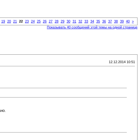
19
20
21
22
23
24
25
26
27
28
29
30
31
32
33
34
35
36
37
38
39
40
>
Показывать 40 сообщений этой темы на одной странице
12.12.2014 10:51
но.