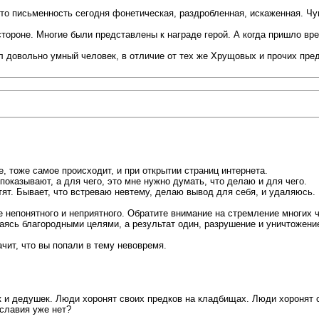
то письменность сегодня фонетическая, раздробленная, искаженная. Чу
ороне. Многие были представлены к награде герой. А когда пришло вре
л довольно умный человек, в отличие от тех же Хрущовых и прочих пре
е, тоже самое происходит, и при открытии страниц интернета.
оказывают, а для чего, это мне нужно думать, что делаю и для чего.
тят. Бывает, что встреваю невтему, делаю вывод для себя, и удаляюсь. 
 непонятного и неприятного. Обратите внимание на стремление многих ч
ясь благородными целями, а результат один, разрушение и уничтожени
ачит, что вы попали в тему невовремя.
ек и дедушек. Люди хоронят своих предков на кладбищах. Люди хоронят 
славия уже нет?