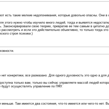
вот есть такие мелкие недопонимания, которые довольно опасны. Они в 
я этого нужно чтобы изучило много людей, тогда и выявятся недостатки
. Законсервировали свою теорию, превратив ее тем самым в цитатно дог
 рассмотреть и если это действительно объективно, то только тогда это
ского строя психики.)
ховности.
нет конкретики, все размазано. Для одного духовность это одно а для д
доступна только вам, только вы сейчас управляете массой людей котор
е будут осуществлять управление по ПФУ.
меньше. Там имеется два состояния, что-то имеется или чего-то нет. Вы