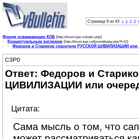
Страница 9 из 43
<
1
2
3
Форум осваивающих КОБ
(
)
http://forum.kpe.ru/index.php
-
Концептуальным взглядом
(
)
http://forum.kpe.ru/forumdisplay.php?f=11
- -
Федоров и Стариков спасители РУССКОЙ ЦИВИЛИЗАЦИИ или 
C3P0
Ответ: Федоров и Старик
ЦИВИЛИЗАЦИИ или очеред
Цитата:
Сама мысль о том, что са
может рассматриваться как