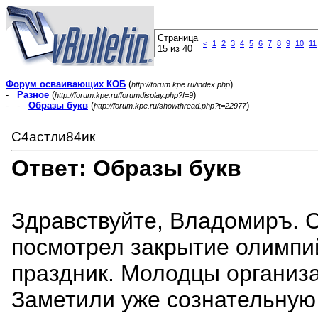
Страница
<
1
2
3
4
5
6
7
8
9
10
11
15 из 40
Форум осваивающих КОБ
(
)
http://forum.kpe.ru/index.php
-
Разное
(
)
http://forum.kpe.ru/forumdisplay.php?f=9
- -
Образы букв
(
)
http://forum.kpe.ru/showthread.php?t=22977
С4астли84ик
Ответ: Образы букв
Здравствуйте, Владомиръ. 
посмотрел закрытие олимпий
праздник. Молодцы организа
Заметили уже сознательную 