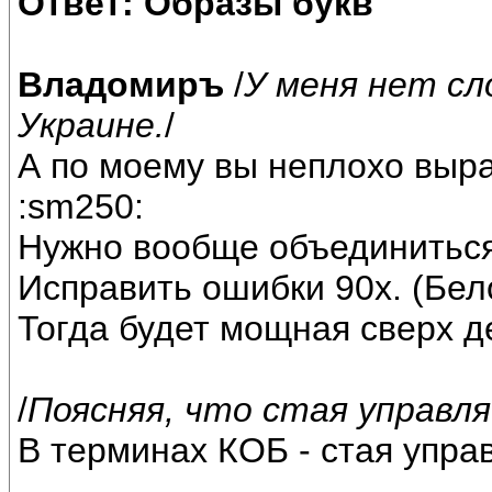
Ответ: Образы букв
Владомиръ
/
У меня нет сл
Украине.
/
А по моему вы неплохо выр
:sm250:
Нужно вообще объединиться
Исправить ошибки 90х. (Бел
Тогда будет мощная сверх д
/
Поясняя, что стая управ
В терминах КОБ - стая управ