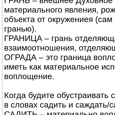
ГРАНЬ – внешнее Духовное
материального явления, ро
объекта от окружениея (сам 
гранью).
ГРАНИЦА – грань отделяюща
взаимоотношения, отделяю
ОГРАДА – это граница вопл
иметь как материальное исп
воплощение.
Когда будите обустраивать 
в словах садить и саждать/с
САДИТЬ – материально вопл