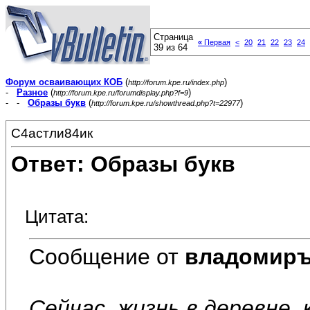
Страница
«
Первая
<
20
21
22
23
24
39 из 64
Форум осваивающих КОБ
(
)
http://forum.kpe.ru/index.php
-
Разное
(
)
http://forum.kpe.ru/forumdisplay.php?f=9
- -
Образы букв
(
)
http://forum.kpe.ru/showthread.php?t=22977
С4астли84ик
Ответ: Образы букв
Цитата:
Сообщение от
владомир
Сейчас, жизнь в деревне,