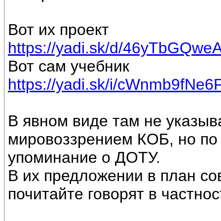
Вот их проект
https://yadi.sk/d/46yTbGQw
Вот сам учебник
https://yadi.sk/i/cWnmb9fNe6
В явном виде там не указыв
мировоззрением КОБ, но по 
упоминание о ДОТУ.
В их предложении в план со
почитайте говорят в частнос