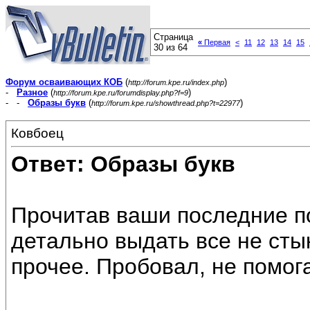
Страница
«
Первая
<
11
12
13
14
15
30 из 64
Форум осваивающих КОБ
(
)
http://forum.kpe.ru/index.php
-
Разное
(
)
http://forum.kpe.ru/forumdisplay.php?f=9
- -
Образы букв
(
)
http://forum.kpe.ru/showthread.php?t=22977
Ковбоец
Ответ: Образы букв
Прочитав ваши последние п
детально выдать все не сты
прочее. Пробовал, не помога