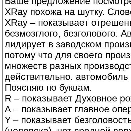
Ваше предложение посмотре
XRay похожа на шутку. Слов
XRay – показывает отрешен
безмозглого, безголового. 
лидирует в заводском произ
потому что для своего прои
множеств разных производст
действительно, автомобиль 
Поясняю по буквам.
R – показывает Духовное р
А – показывает главное оп
Y – показывает безголовост
(человека), нет средней вер