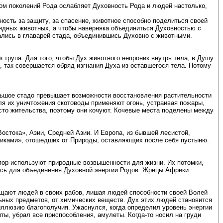
м поколений Рода ослабляет Духовность Рода и людей настолько,
ность за защиту, за спасение, животное способно поделиться своей
ядных животных, а чтобы наверняка объединиться Духовностью с
ались в главарей стада, объединившись Духовно с животными.
 трупа. Для того, чтобы Дух животного непроник внутрь тела, в Душу
, так совершается обряд изгнания Духа из оставшегося тела. Потому
льшое стадо превышает возможности восстановления растительности
ля их уничтожения скотоводы применяют огонь, устраивая пожары,
сто жительства, поэтому они кочуют. Кочевые места поделены между
остока», Азии, Средней Азии. И Европа, из бывшей лесистой,
никами», отошедших от Природы, оставляющих после себя пустыню.
пор используют природные возвышенности для жизни. Их потомки,
ись для объединения Духовной энергии Родов. Жрецы Африки
ащают людей в своих рабов, лишая людей способности своей Волей
ных предметов, от химических веществ. Дух этих людей становится
иллюзию благополучия. Ужаснулся, когда определил уровень энергии
ы, убрал все приспособления, амулеты. Когда-то носил на груди