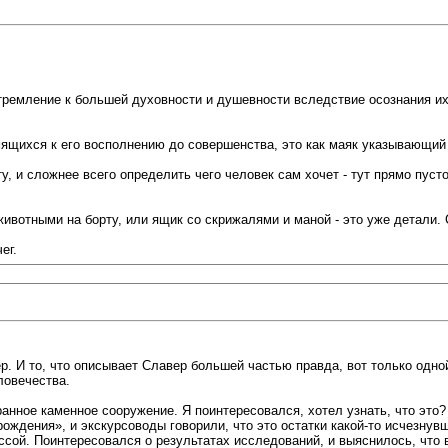
тремление к большей духовности и душевности вследствие осознания их 
мящихся к его восполнению до совершенства, это как маяк указывающий
 и сложнее всего определить чего человек сам хочет - тут прямо пустот
ивотными на борту, или ящик со скрижалями и маной - это уже детали. 
ег.
ер. И то, что описывает Славер большей частью правда, вот только одн
ловечества.
нное каменное сооружение. Я поинтересовался, хотел узнать, что это? М
ождения», и экскурсоводы говорили, что это остатки какой-то исчезнув
сой. Поинтересовался о результатах исследований, и выяснилось, что в