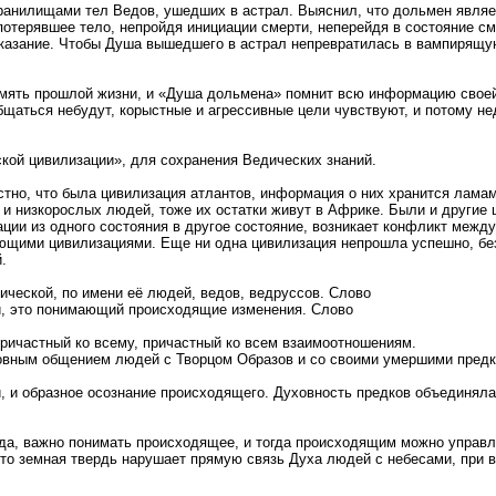
ранилищами тел Ведов, ушедших в астрал. Выяснил, что дольмен являе
потерявшее тело, непройдя инициации смерти, неперейдя в состояние см
наказание. Чтобы Душа вышедшего в астрал непревратилась в вампирящ
память прошлой жизни, и «Душа дольмена» помнит всю информацию сво
щаться небудут, корыстные и агрессивные цели чувствуют, и потому не
кой цивилизации», для сохранения Ведических знаний.
стно, что была цивилизация атлантов, информация о них хранится лама
 и низкорослых людей, тоже их остатки живут в Африке. Были и другие 
ации из одного состояния в другое состояние, возникает конфликт межд
ими цивилизациями. Еще ни одна цивилизация непрошла успешно, без к
.
ической, по имени её людей, ведов, ведруссов. Слово
и, это понимающий происходящие изменения. Слово
ичастный ко всему, причастный ко всем взаимоотношениям.
ховным общением людей с Творцом Образов и со своими умершими предк
, и образное осознание происходящего. Духовность предков объединял
а, важно понимать происходящее, и тогда происходящим можно управля
что земная твердь нарушает прямую связь Духа людей с небесами, при в