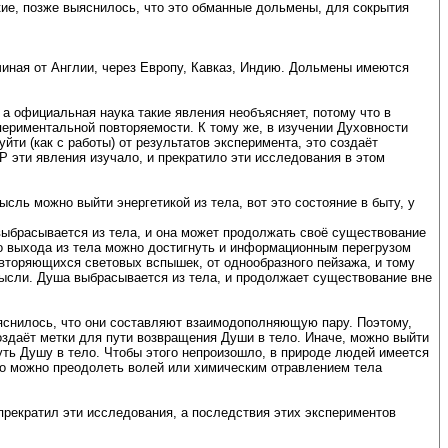
кие, позже выяснилось, что это обманные дольмены, для сокрытия
чиная от Англии, через Европу, Кавказ, Индию. Дольмены имеются
а официальная наука такие явления необъясняет, потому что в
периментальной повторяемости. К тому же, в изучении Духовности
йти (как с работы) от результатов эксперимента, это создаёт
Р эти явления изучало, и прекратило эти исследования в этом
сль можно выйти энергетикой из тела, вот это состояние в быту, у
 выбрасывается из тела, и она может продолжать своё существование
го выхода из тела можно достигнуть и информационным перегрузом
овторяющихся световых вспышек, от однообразного пейзажа, и тому
 мысли. Душа выбрасывается из тела, и продолжает существование вне
ыяснилось, что они составляют взаимодополняющую пару. Поэтому,
оздаёт метки для пути возвращения Души в тело. Иначе, можно выйти
рнуть Душу в тело. Чтобы этого непроизошло, в природе людей имеется
 его можно преодолеть волей или химическим отравлением тела
 прекратил эти исследования, а последствия этих экспериментов