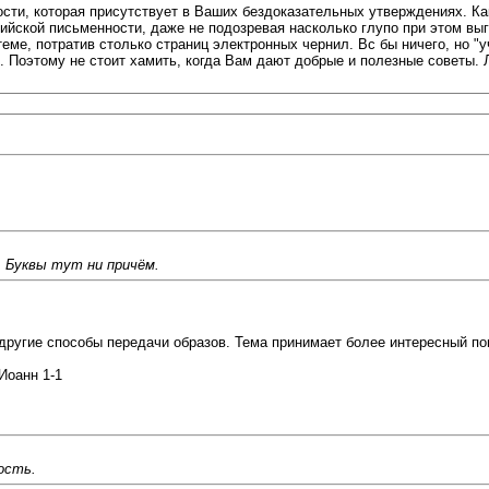
сти, которая присутствует в Ваших бездоказательных утверждениях. Ка
едийской письменности, даже не подозревая насколько глупо при этом в
еме, потратив столько страниц электронных чернил. Вс бы ничего, но "у
 Поэтому не стоит хамить, когда Вам дают добрые и полезные советы. 
. Буквы тут ни причём.
 другие способы передачи образов. Тема принимает более интересный по
 Иоанн 1-1
ость.