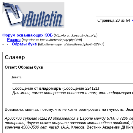
Страница 28 из 64
Форум осваивающих КОБ
(
)
http://forum.kpe.ru/index.php
-
Разное
(
)
http://forum.kpe.ru/forumdisplay.php?f=9
- -
Образы букв
(
)
http://forum.kpe.ru/showthread.php?t=22977
Славер
Ответ: Образы букв
Цитата:
Сообщение от
владомиръ
(Сообщение 224121)
Для меня, самое интересное состоит в том, что информацию о
Возможно, молчат, потому, что не хотят реагировать на глупость. Зна
Арийский субклад R1aZ93 образовался в Европе между 5700 и 7200 
тохарская, другие позже получили названия митаннийско-арийской, д
времена 4500-3500 лет назад.
(А.А. Клёсов, Вестник Академии ДНК-ге