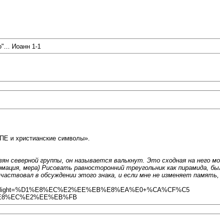
"... Иоанн 1-1
КПЕ и христианские символы».
славян северной группы, он называется валькнут. Это сходная на него 
мация, мера) Рисовать равносторонний треугольник как пирамида, было
частвовал в обсуждении этого знака, и если мне не изменяет память, 
4020&highlight=%D1%E8%EC%E2%EE%EB%E8%EA%E0+%CA%CF%C5
E8%EC%E2%EE%EB%FB