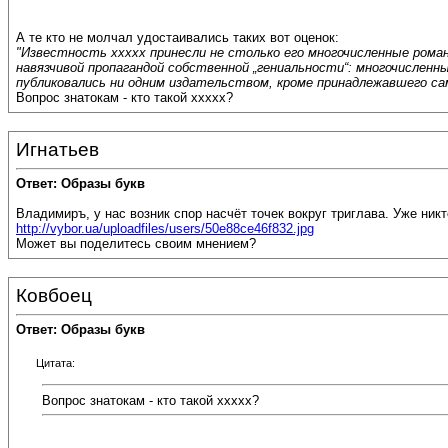
А те кто не молчал удостаивались таких вот оценок:
"Известность ххххх принесли не столько его многочисленные ром
навязчивой пропагандой собственной „гениальности“: многочисленн
публиковались ни одним издательством, кроме принадлежавшего само
Вопрос знатокам - кто такой ххххх?
Игнатьев
Ответ: Образы букв
Владимиръ, у нас возник спор насчёт точек вокруг триглава. Уже никто
http://vybor.ua/uploadfiles/users/50e88ce46f832.jpg
Может вы поделитесь своим мнением?
Ковбоец
Ответ: Образы букв
Цитата:
Вопрос знатокам - кто такой ххххх?