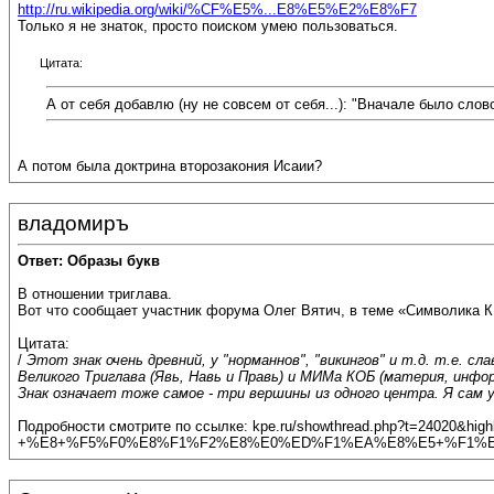
http://ru.wikipedia.org/wiki/%CF%E5%...E8%E5%E2%E8%F7
Только я не знаток, просто поиском умею пользоваться.
Цитата:
А от себя добавлю (ну не совсем от себя...): "Вначале было слово
А потом была доктрина второзакония Исаии?
владомиръ
Ответ: Образы букв
В отношении триглава.
Вот что сообщает участник форума Олег Вятич, в теме «Символика 
Цитата:
/
Этот знак очень древний, у "норманнов", "викингов" и т.д. т.е. 
Великого Триглава (Явь, Навь и Правь) и МИМа КОБ (материя, инфор
Знак означает тоже самое - три вершины из одного центра. Я сам у
Подробности смотрите по ссылке: kpe.ru/showthread.php?t=2
+%E8+%F5%F0%E8%F1%F2%E8%E0%ED%F1%EA%E8%E5+%F1%