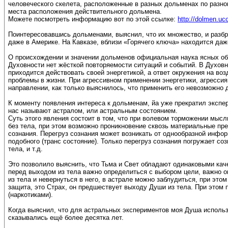
человеческого скелета, расположенные в разных дольменах по разно
места расположения действительного дольмена.
Можете посмотреть информацию вот по этой ссылке:
http://dolmen.uco
Поинтересовавшись дольменами, выяснил, что их множество, и разбро
даже в Америке. На Кавказе, вблизи «Горячего ключа» находится да
О происхождении и значении дольменов официальная наука ясных объ
Духовности нет жёсткой повторяемости ситуаций и событий. В Духовн
приходится действовать своей энергетикой, а ответ окружения на воз
проблемы в жизни. При агрессивном применении энергетики, агрессия
направлении, как только выяснилось, что применить его невозможно 
К моменту появления интереса к дольменам, йа уже прекратил экспери
нас называют астралом, или астральным состоянием.
Суть этого явления состоит в том, что при волевом торможении мысл
без тела, при этом возможно проникновение сквозь материальные пр
сознания. Перегруз сознания может возникать от однообразной инфор
подобного (транс состояние). Только перегруз сознания погружает с
тела, и т.д.
Это позволило выяснить, что Тьма и Свет обладают одинаковыми кач
перед выходом из тела важно определиться с выбором цели, важно оп
из тела и невернуться в него, в астрале можно заблудиться, при это
защита, это Страх, он предшествует выходу Души из тела. При этом 
(наркотиками).
Когда выяснил, что для астральных экспериментов моя Душа использу
сказывались ещё более десятка лет.