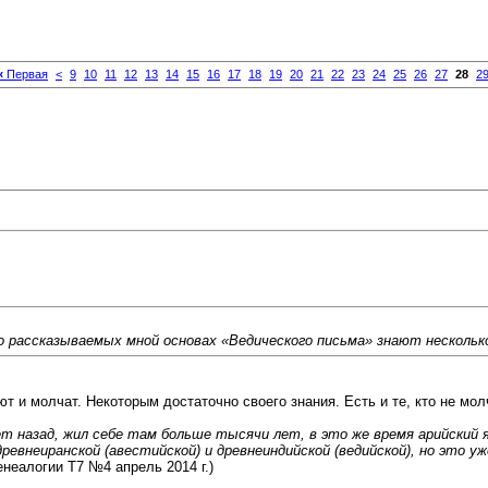
«
Первая
<
9
10
11
12
13
14
15
16
17
18
19
20
21
22
23
24
25
26
27
28
2
 рассказываемых мной основах «Ведического письма» знают несколько
ют и молчат. Некоторым достаточно своего знания. Есть и те, кто не мол
лет назад, жил себе там больше тысячи лет, в это же время арийский
ревнеиранской (авестийской) и древнеиндийской (ведийской), но это уж
неалогии Т7 №4 апрель 2014 г.)