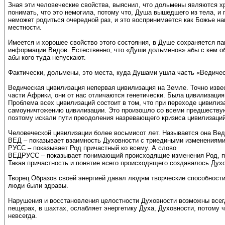
Зная эти человеческие свойства, выяснил, что дольмены являются х
понимать, что это немогила, потому что, Душа вышедшего из тела, и 
неможет родиться очередной раз, и это воспринимается как Божье 
местности.
Имеется и хорошее свойство этого состояния, в Душе сохраняется 
информации Ведов. Естественно, что «Души дольменов» абы с кем об
абы кого туда непускают.
Фактически, дольмены, это места, куда Душами ушла часть «Ведичес
Ведическая цивилизация непервая цивилизация на Земле. Точно изве
части Африки, они от нас отличаются генетически. Была цивилизация
Проблема всех цивилизаций состоит в том, что при переходе цивилиз
самоуничтожению цивилизации. Это произошло со всеми предшествующ
поэтому искали пути преодоления назревающего кризиса цивилизаций
Человеческой цивилизации более восьмисот лет. Называется она Вед
ВЕД – показывает взаимность Духовности с триедиными изменениям
РУСС – показывает Род причастный ко всему. А слово
ВЕДРУСС – показывает понимающий происходящие изменения Род, пр
Такая причастность и понятие всего происходящего создавалось Ду
Творец Образов своей энергией давал людям творческие способности
люди были здравы.
Нарушения и восстановления целостности Духовности возможны всегд
пещерах, в шахтах, ослабляет энергетику Духа, Духовности, потому 
невсегда.