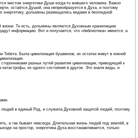
тся местом энергетики Души когда-то жившего человека. Важно
ерти, остаётся Душой, она непреобразуется в Духа, и поэтому
ую энергетику, дольмены размещались ведами в безлюдной
ей жизни. То есть, дольмены являются Духовным хранилищем
дадут информацию. Вот и получается, что «библиотека» имеется, а
ми Тибета. Была цивилизация бушменов, их остатки живут в южной
цивилизации.
у сторонниками разных путей развития цивилизации, приводящий к
атастрофы, из одного состояния в другое. Это знали веды, и
ами.
а людей в единый Род, и служила Духовной защитой людей, поэтому
ть, а так бывает невсегда. Длительная жизнь людей под землёй, в
ыходе на простор, энергетика Духа восстанавливается, только