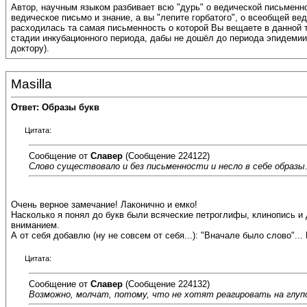
Автор, научным языком разбивает всю "дурь" о ведической письменно
ведическое письмо и знание, а вы "лепите горбатого", о всеобщей в
расходилась та самая письменность о которой Вы вещаете в данной т
стадии инкубационного периода, дабы не дошёл до периода эпидемии.
доктору).
Masilla
Ответ: Образы букв
Цитата:
Сообщение от
Славер
(Сообщение 224122)
Слово существовало и без письменности и несло в себе образы
Очень верное замечание! Лаконично и емко!
Насколько я понял до букв были всяческие петроглифы, клинопись и
вниманием.
А от себя добавлю (ну не совсем от себя...): "Вначале было слово"...
Цитата:
Сообщение от
Славер
(Сообщение 224132)
Возможно, молчат, потому, что не хотят реагировать на глуп