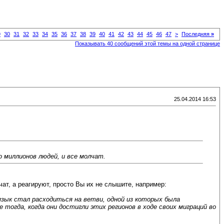
9
30
31
32
33
34
35
36
37
38
39
40
41
42
43
44
45
46
47
>
Последняя
»
Показывать 40 сообщений этой темы на одной странице
25.04.2014 16:53
 миллионов людей, и все молчат.
чат, а реагируют, просто Вы их не слышите, например:
 язык стал расходиться на ветви, одной из которых была
е тогда, когда они достигли этих регионов в ходе своих миграций во