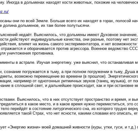
му. Иногда в дольменах находят кости животных, похожие на человечес
z.ru/
саны они по всей Земле. Больше всего их находят в горах, полосой на
же долина дольменов, их там более полутысячи.
яснений недаёт. Выяснилось, что дольмены имеют Духовное значение, 
ости действуют индивидуальные качества, они разные, поэтому нет экс
действия, влияет на жизнь самого экспериментатора, и нет возможности у
 отражается и оборачивается против агрессора. Военное ведомство ССС
для уничтожения противника.
менты в астрале. Изучая энергетику. уже выяснил, что останавливая мы
и, сознание погружается в тьму, а при полном погружении в тьму, Душа
едметы, возможно перемещение во времени (в прошлое). Энергетическо
мации, например от однотонных ритмичных звуков (танец, музыка), от п
ознание в сплошной свет, и дальнейшее происходит, как и при остановке
ествами. Выяснилось, что в них отсутствует пространство и время, и в
ределиться в какое место, и в какое время нужно переместиться, это с
м тело перейдёт в состояние литургического сна, из которого трудно ве
появляется такой Страх, что нет ясности, какими словами его описать,
ет «Энергию жизни» моей домашней живности (куры, утки, гуси, и т.д.)