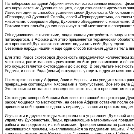
На побережье западной Африки имеются естественные пещеры, физич
что нарушается их Духовная защита, люди становятся чрезмерно зав
Известен один из способов усиления своей Духовности. Он основан н
«Первородной Духовной Силой», своей «Первородностью», со своим 
животными, совершали обряд Духовного объединения с животными. В
Потомки этих племён до сих пор живут в той местности и совершают 
Объединившись с животными, люди начали употреблять в пищу и тела 
питающегося, в Африке для этого применяется термическая обработка
что проникший Дух животного может подчинить себе Душу едока.
Северные народы нашли и ещё один способ изгнания Духа из тела пи
Для этих Родов скотоводов Духовность определяется количеством ж
местности, растительность уничтожается быстрее возможности её во
это осуществляется скотоводами до сих пор. В результате местност
Родами, и новые Рода (семьи) вынуждены уходить в другие местности
Посмотрите на карту Африки, Азии и Европы, и вы увидите места рас
превращена скотоводами, мясоедами в полупустыню. Всё это дела Д
Это относится нетолько к разведению скотства, это проявляется и в 
Скотоводам северной Африки был известен способ концентрации Духо
расселяющиеся по местностям, на севере Африки оставили после се
присвоили себе право создавать пирамиды, запретив простым людям 
Изучая эти и другие методы материального управления Духовной эн
управлять Духовностью. Люди, применяющие материальные предметы 
рабом этих предметов, и этой «химии». Проверил множество разных 
накопившихся проблем, накапливающейся за пределами защиты. И тог
кедровую плашку, знак Руссов, знак Славянина, снял и его. Сейчас 