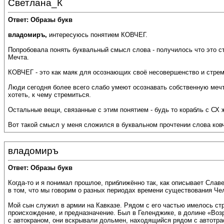
Светлана_К
Ответ: Образы букв
владомиръ,
интересуюсь понятием КОВЧЕГ.
Попробовала понять буквальный смысл слова - получилось что это с
Мечта.
КОВЧЕГ - это как маяк для осознающих своё несовершенство и стре
Люди сегодня более всего слабо умеют осознавать собственную мечту,
хотеть, к чему стремиться.
Остальные вещи, связанные с этим понятием - будь то корабль с СХ ж
Вот такой смысл у меня сложился в буквальном прочтении слова ковч
владомиръ
Ответ: Образы букв
Когда-то и я понимал прошлое, приближённо так, как описывает Слав
в том, что мы говорим о разных периодах времени существования Че
Мой сын служил в армии на Кавказе. Рядом с его частью имелось стра
происхождение, и предназначение. Был в Геленджике, в долине «Возр
с автокраном, они вскрывали дольмен, находящийся рядом с автотрас