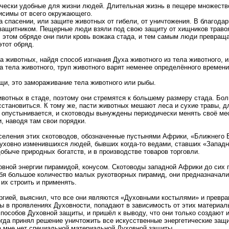
ески удобные для жизни людей. Длительная жизнь в пещере множество
исимы от всего окружающего.
а спасении, или защите животных от гибели, от уничтожения. В благодар
защитником. Пещерные люди взяли под свою защиту от хищников траво
 этом обряде они пили кровь вожака стада, и тем самым люди превращ
этот обряд.
животных, найдя способ изгнания Духа животного из тела животного, из
 тела животного, труп животного варят неменее определённого времени
щи, это замораживание тела животного или рыбы.
ивотных в стаде, поэтому они стремятся к большему размеру стада. Бо
сстановиться. К тому же, пасти животных мешают леса и сухие травы, д
ь опустынивается, и скотоводы вынуждены периодически менять своё ме
, наводя там свои порядки.
селения этих скотоводов, обозначенные пустынями Африки, «Ближнего В
уховно изменившихся людей, бывших когда-то ведами, ставших «Запад
добыче природных богатств, и в производстве товаров торговли.
вной энергии пирамидой, конусом. Скотоводы западной Африки до сих 
бя большое количество малых рукотворных пирамид, они предназначал
их строить и применять.
ергией, выяснил, что все они являются «Духовными костылями» и превр
в проявлениях Духовности, попадают в зависимость от этих материаль
способов Духовной защиты, и пришёл к выводу, что они только создают 
да принял решение уничтожить все искусственные энергетические защит
на мне нет специальной материальной Духовной защиты.