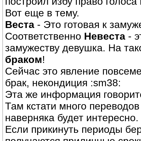
построил избу право голоса
Вот еще в тему.
Веста
- Это готовая к замуж
Соответственно
Невеста
- э
замужеству девушка. На так
браком
!
Сейчас это явление повсем
брак, некондиция :sm38:
Эта же информация говоритс
Там кстати много переводов
наверняка будет интересно.
Если прикинуть периоды бер