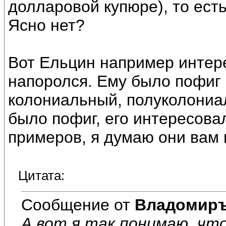
долларовой купюре), то ест
Ясно нет?
Вот Ельцин например интере
напоролся. Ему было пофиг в
колониальный, полуколониа
было пофиг, его интересова
примеров, я думаю они вам 
Цитата:
Сообщение от
Владомир
А вот я так понимаю, чт