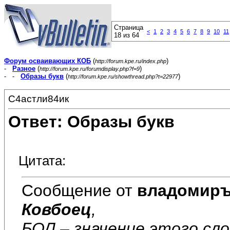
Страница
<
1
2
3
4
5
6
7
8
9
10
11
18 из 64
Форум осваивающих КОБ
(
)
http://forum.kpe.ru/index.php
-
Разное
(
)
http://forum.kpe.ru/forumdisplay.php?f=9
- -
Образы букв
(
)
http://forum.kpe.ru/showthread.php?t=22977
С4астли84ик
Ответ: Образы букв
Цитата:
Сообщение от
владомир
Ковбоец
,
БОЛ – значение этого сло