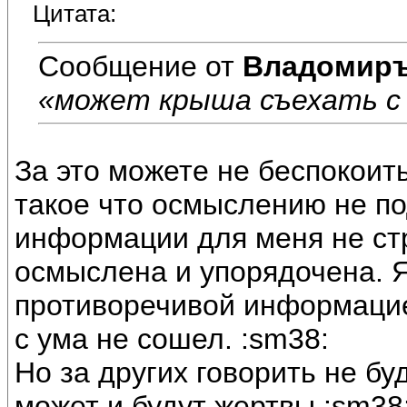
Цитата:
Сообщение от
Владомир
«может крыша съехать с
За это можете не беспокоить
такое что осмыслению не п
информации для меня не ст
осмыслена и упорядочена. Я
противоречивой информацие
с ума не сошел. :sm38:
Но за других говорить не бу
может и будут жертвы :sm38