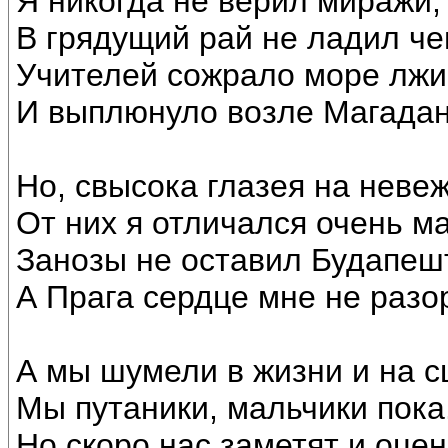
Я никогда не верил миражи,
В грядущий рай не ладил че
Учителей сожрало море лжи
И выплюнуло возле Магадан
Но, свысока глазея на невеж
От них я отличался очень ма
Занозы не оставил Будапешт
А Прага сердце мне не разо
А мы шумели в жизни и на с
Мы путаники, мальчики пока
Но скоро нас заметят и оцен