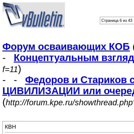
Страница 6 из 43
Форум осваивающих КОБ
-
Концептуальным взгля
)
f=11
- -
Федоров и Стариков 
ЦИВИЛИЗАЦИИ или очеред
(
http://forum.kpe.ru/showthread.ph
КВН