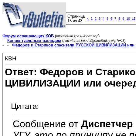
Страница
<
1
2
3
4
5
6
7
8
9
10
11
15 из 43
Форум осваивающих КОБ
(
)
http://forum.kpe.ru/index.php
-
Концептуальным взглядом
(
)
http://forum.kpe.ru/forumdisplay.php?f=11
- -
Федоров и Стариков спасители РУССКОЙ ЦИВИЛИЗАЦИИ или 
КВН
Ответ: Федоров и Старик
ЦИВИЛИЗАЦИИ или очеред
Цитата:
Сообщение от
Диспетчер
УГУ, это по принципу не 