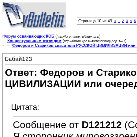
Страница 10 из 43
<
1
2
3
4
5
Форум осваивающих КОБ
(
)
http://forum.kpe.ru/index.php
-
Концептуальным взглядом
(
)
http://forum.kpe.ru/forumdisplay.php?f=11
- -
Федоров и Стариков спасители РУССКОЙ ЦИВИЛИЗАЦИИ или 
Бабай123
Ответ: Федоров и Старик
ЦИВИЛИЗАЦИИ или очеред
Цитата:
Сообщение от
D121212
(С
Я сторонник мировоззрени