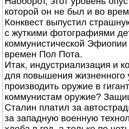
Наоборот, этот уровень опус
которой он не был и во вре
Конквест выпустил страшную
с жуткими фотографиями де
коммунистической Эфиопии
времен Пол Пота.
Итак, индустриализация и к
для повышения жизненного у
производить оружие в гиган
коммунистам оружие? Защищ
Сталин платил за автострад
за западную военную технол
хлеба в год, а только по че