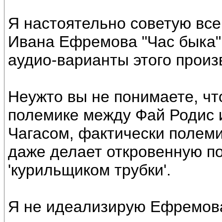
Я настоятельно советую вс
Ивана Ефремова "Час быка"
аудио-варианты этого произв
Неужто вы не понимаете, ч
полемике между Фай Родис и
Чагасом, фактически полем
даже делает откровенную по
'курильщиком трубки'.
Я не идеализирую Ефремова,