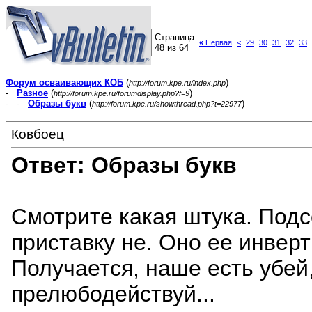
Страница
«
Первая
<
29
30
31
32
33
48 из 64
Форум осваивающих КОБ
(
)
http://forum.kpe.ru/index.php
-
Разное
(
)
http://forum.kpe.ru/forumdisplay.php?f=9
- -
Образы букв
(
)
http://forum.kpe.ru/showthread.php?t=22977
Ковбоец
Ответ: Образы букв
Смотрите какая штука. Под
приставку не. Оно ее инверт
Получается, наше есть убей
прелюбодействуй...