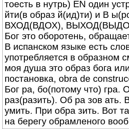
тоесть в нутрь) EN один уст
йти(в образ й(ид)ти) и В ы(
ВХОД(ВДОХ), ВЫХОД(ВЫДО
Бог это оборотень, обращает
В испанском языке есть сло
употребляется в образном см
моя душа это образ бога или
постановка, obra de constru
Бог ра, бо(потому что) гра. 
раз(разить). Об ра зов ать. 
умить. При обра зить. Вот т
на берегу обрамленого воо