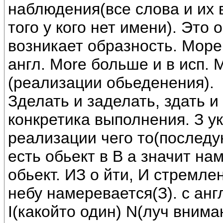
наблюдения(все слова и их
того у кого нет имени). Это
возникает образность. Море
англ. More больше и в исп. 
(реализации обьеденения).
Зделать и заделать, здать и
конкретика выполнения. З у
реализации чего то(последую
есть обьект в В а значит на
обьект. ИЗ о йти, И стремле
небу намеревается(З). с англ
I(какойто один) N(луч внима