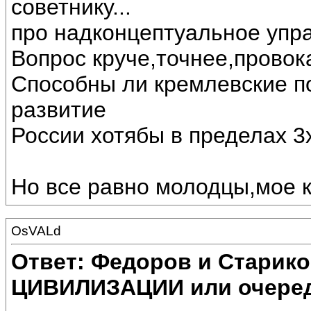
советнику...
про надконцептуальное упра
Вопрос круче,точнее,провок
Способны ли кремлевские п
развитие
России хотябы в пределах 3х
Но все равно молодцы,мое 
OsVALd
Ответ: Федоров и Старик
ЦИВИЛИЗАЦИИ или очеред