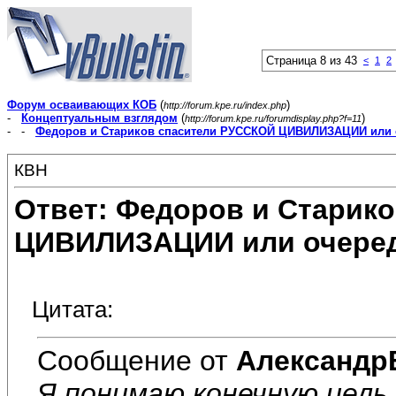
Страница 8 из 43
<
1
2
Форум осваивающих КОБ
(
)
http://forum.kpe.ru/index.php
-
Концептуальным взглядом
(
)
http://forum.kpe.ru/forumdisplay.php?f=11
- -
Федоров и Стариков спасители РУССКОЙ ЦИВИЛИЗАЦИИ или 
КВН
Ответ: Федоров и Старик
ЦИВИЛИЗАЦИИ или очеред
Цитата:
Сообщение от
Александр
Я понимаю конечную цель,