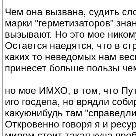
Чем она вызвана, судить сл
марки "герметизаторов" зна
вызывают. Но это мое ником
Остается наедятся, что в ст
каких то неведомых нам вес
принесет больше пользы че
но мое ИМХО, в том, что Пу
иго госдепа, но врядли соб
какуюнибудь там "справедли
Откровенно говоря я и ресур
миром стоит такая куча проб