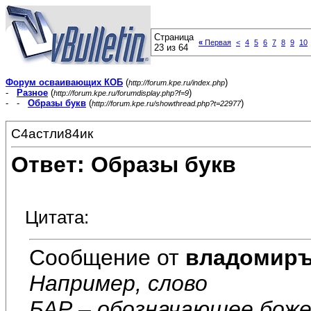
Страница
«
Первая
<
4
5
6
7
8
9
10
23 из 64
Форум осваивающих КОБ
(
)
http://forum.kpe.ru/index.php
-
Разное
(
)
http://forum.kpe.ru/forumdisplay.php?f=9
- -
Образы букв
(
)
http://forum.kpe.ru/showthread.php?t=22977
С4астли84ик
Ответ: Образы букв
Цитата:
Сообщение от
владомир
Например, слово
БАР – обозначающее бож