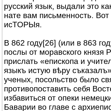
русский язык, выдали это ка
нате вам письменность. Вот
исТОРЫя.
В 862 году[26] (или в 863 го
послы от моравского князя 
прислать «епископа и учите
языкъ истую вѣру съказалъ
ученых, посольство было св
противопоставить себя Вост
избавиться от опеки немецк
Баварии во главе с архиепи