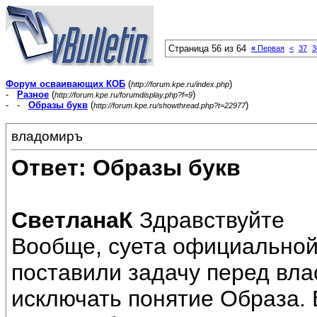
Страница 56 из 64
«
Первая
<
37
3
Форум осваивающих КОБ
(
)
http://forum.kpe.ru/index.php
-
Разное
(
)
http://forum.kpe.ru/forumdisplay.php?f=9
- -
Образы букв
(
)
http://forum.kpe.ru/showthread.php?t=22977
владомиръ
Ответ: Образы букв
СветланаК
Здравствуйте
Вообще, суета официальной
поставили задачу перед вла
исключать понятие Образа. 