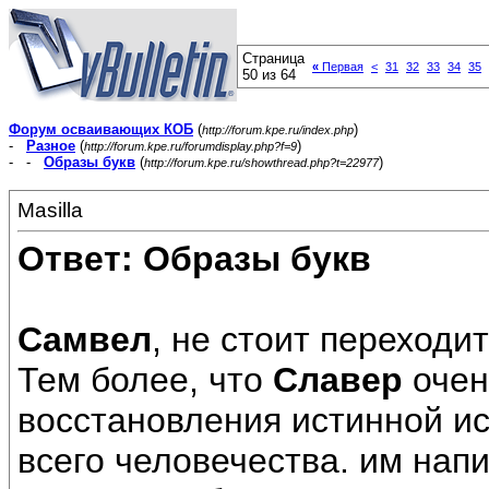
Страница
«
Первая
<
31
32
33
34
35
50 из 64
Форум осваивающих КОБ
(
)
http://forum.kpe.ru/index.php
-
Разное
(
)
http://forum.kpe.ru/forumdisplay.php?f=9
- -
Образы букв
(
)
http://forum.kpe.ru/showthread.php?t=22977
Masilla
Ответ: Образы букв
Самвел
, не стоит переходит
Тем более, что
Славер
очен
восстановления истинной ис
всего человечества. им нап