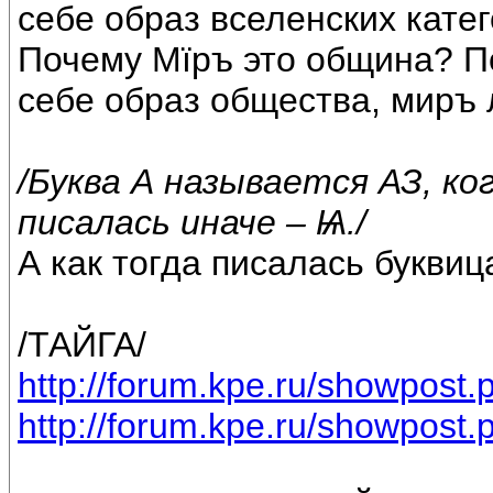
себе образ вселенских катег
Почему Мїръ это община? По
себе образ общества, миръ 
/Буква А называется АЗ, к
писалась иначе – Ѩ./
А как тогда писалась буквиц
/ТАЙГА/
http://forum.kpe.ru/showpos
http://forum.kpe.ru/showpos