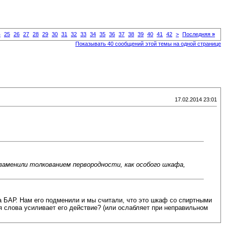
4
25
26
27
28
29
30
31
32
33
34
35
36
37
38
39
40
41
42
>
Последняя
»
Показывать 40 сообщений этой темы на одной странице
17.02.2014 23:01
аменили толкованием первородности, как особого шкафа,
а БАР. Нам его подменили и мы считали, что это шкаф со спиртными
ия слова усиливает его действие? (или ослабляет при неправильном