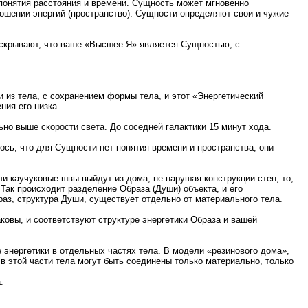
понятия расстояния и времени. Сущность может мгновенно
ношении энергий (пространство). Сущности определяют свои и чужие
 скрывают, что ваше «Высшее Я» является Сущностью, с
 из тела, с сохранением формы тела, и этот «Энергетический
ния его низка.
ьно выше скорости света. До соседней галактики 15 минут хода.
ось, что для Сущности нет понятия времени и пространства, они
ли каучуковые швы выйдут из дома, не нарушая конструкции стен, то,
 Так происходит разделение Образа (Души) объекта, и его
раз, структура Души, существует отдельно от материального тела.
аковы, и соответствуют структуре энергетики Образа и вашей
е энергетики в отдельных частях тела. В модели «резинового дома»,
в этой части тела могут быть соединены только материально, только
.