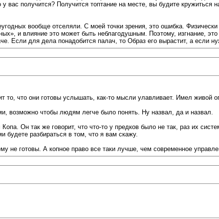
то у вас получится? Получится топтание на месте, вы будите кружиться н
угодных вообще отселяли. С моей точки зрения, это ошибка. Физически
ых», и влияние это может быть неблагодушным. Поэтому, изгнание, это у
е. Если для дела понадобится палач, то Образ его вырастит, а если нуж
ит то, что они готовы услышать, как-то мысли улавливает. Имел живой 
ми, возможно чтобы людям легче было понять. Ну назвал, да и назвал.
 Копа. Он так же говорит, что что-то у предков было не так, раз их систе
и будете разбираться в том, что я вам скажу.
ему не готовы. А копное право все таки лучше, чем современное управле