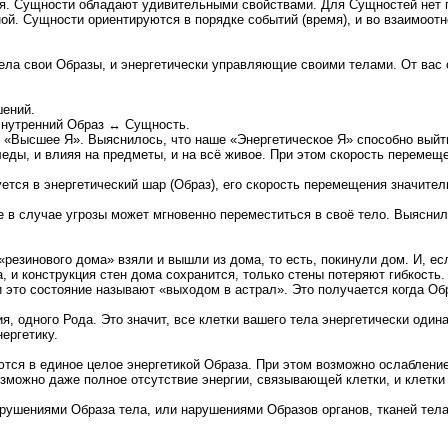
я. Сущности обладают удивительными свойствами. Для Сущностей нет 
ой. Сущности ориентируются в порядке событий (время), и во взаимоот
тела свои Образы, и энергетически управляющие своими телами. От вас
шений.
нутренний Образ ↔ Сущность.
е «Высшее Я». Выяснилось, что наше «Энергетическое Я» способно выйти
еды, и влияя на предметы, и на всё живое. При этом скорость перемеще
ется в энергетический шар (Образ), его скорость перемещения значител
 в случае угрозы может мгновенно переместиться в своё тело. Выяснил
резинового дома» взяли и вышли из дома, то есть, покинули дом. И, ес
, и конструкция стен дома сохранится, только стены потеряют гибкость.
и это состояние называют «выходом в астрал». Это получается когда Об
ия, одного Рода. Это значит, все клетки вашего тела энергетически один
ергетику.
яются в единое целое энергетикой Образа. При этом возможно ослаблени
можно даже полное отсутствие энергии, связывающей клетки, и клетки 
рушениями Образа тела, или нарушениями Образов органов, тканей тела