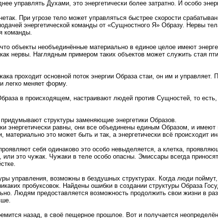
днее управлять Духами, это энергетически более затратно. И особо эне
 нетак. При угрозе тело может управляться быстрее скорости срабатыва
подачей энергетической команды от «Сущностного Я» Образу. Нервы те
я команды.
 что объекты необъединённые материально в единое целое имеют энерге
ак нервы. Наглядным примером таких объектов может служить стая птиц,
ака проходит основной поток энергии Образа стаи, он им и управляет. 
 и легко меняет форму.
Образа в происходящем, настраивают людей против Сущностей, то есть,
у придумывают структуры заменяющие энергетики Образов.
летки энергетически равны, они все объединены единым Образом, и имею
, материально это может быть и так, а энергетически всё происходит ин
 проявляют себя одинаково это особо невыделяется, а клетка, проявляю
ой, или это чужак. Чужаки в теле особо опасны. Эмиссары всегда прино
стке.
туры управления, возможны в бездушных структурах. Когда люди поймут,
никаких пробуксовок. Найдены ошибки в создании структуры Образа Госу
льно. Людям предоставляется возможность продолжить свои жизни в раз
ьше.
ремится назад, в своё пещерное прошлое. Вот и получается неопределён