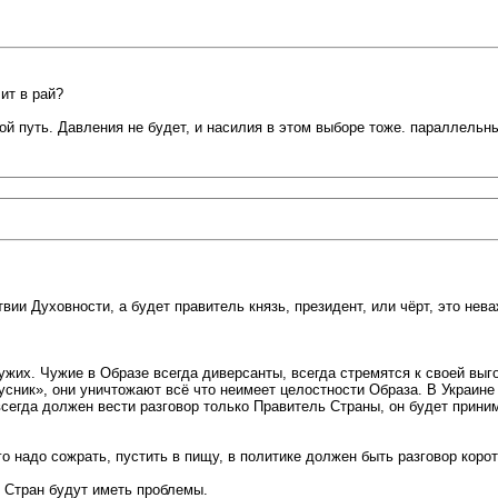
ит в рай?
 иной путь. Давления не будет, и насилия в этом выборе тоже. параллельн
вии Духовности, а будет правитель князь, президент, или чёрт, это нева
ужих. Чужие в Образе всегда диверсанты, всегда стремятся к своей выг
сник», они уничтожают всё что неимеет целостности Образа. В Украине и
 всегда должен вести разговор только Правитель Страны, он будет при
его надо сожрать, пустить в пищу, в политике должен быть разговор кор
 Стран будут иметь проблемы.