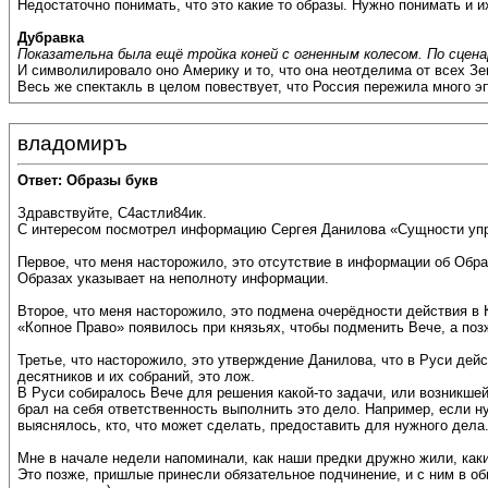
Недостаточно понимать, что это какие то образы. Нужно понимать и и
Дубравка
Показательна была ещё тройка коней с огненным колесом. По сцена
И символилировало оно Америку и то, что она неотделима от всех Зе
Весь же спектакль в целом повествует, что Россия пережила много эп
владомиръ
Ответ: Образы букв
Здравствуйте, С4астли84ик.
С интересом посмотрел информацию Сергея Данилова «Сущности упр
Первое, что меня насторожило, это отсутствие в информации об Обр
Образах указывает на неполноту информации.
Второе, что меня насторожило, это подмена очерёдности действия в К
«Копное Право» появилось при князьях, чтобы подменить Вече, а поз
Третье, что насторожило, это утверждение Данилова, что в Руси де
десятников и их собраний, это лож.
В Руси собиралось Вече для решения какой-то задачи, или возникшей
брал на себя ответственность выполнить это дело. Например, если н
выяснялось, кто, что может сделать, предоставить для нужного дела
Мне в начале недели напоминали, как наши предки дружно жили, каки
Это позже, пришлые принесли обязательное подчинение, и с ним в об