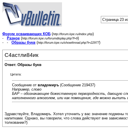
Страница 23 и
Форум осваивающих КОБ
(
)
http://forum.kpe.ru/index.php
-
Разное
(
)
http://forum.kpe.ru/forumdisplay.php?f=9
- -
Образы букв
(
)
http://forum.kpe.ru/showthread.php?t=22977
С4астли84ик
Ответ: Образы букв
Цитата:
Сообщение от
владомиръ
(Сообщение 219437)
Например, слово
БАР – обозначающее божественную первородность, дающую спо
наполненного алкоголем, или как помещения, где можно выпить 
Здравствуйте, Владомиръ. Хотел уточнить у вас значение подмены т
напитками. Однако, вы говорили, что слова действуют вне зависимост
толковании?)