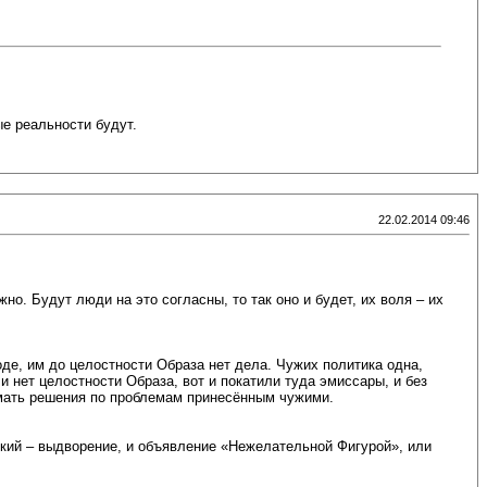
ые реальности будут.
22.02.2014 09:46
жно. Будут люди на это согласны, то так оно и будет, их воля – их
оде, им до целостности Образа нет дела. Чужих политика одна,
 нет целостности Образа, вот и покатили туда эмиссары, и без
нимать решения по проблемам принесённым чужими.
откий – выдворение, и объявление «Нежелательной Фигурой», или