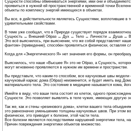
Сущности способны обмениваться энергиями, ими они и объединяютс
проявиться в нужной ей пространственной и временной точки Вселенн
объекты по комплексу энергий имеющихся в объектах.
Вы все, в действительности являетесь Сущностями, воплотившие в 
удивительными свойствами.
В теме уже сообщал, что в Природе существует порядок взаимоотно
Сущность ↔ Внешний Образ ↔ Дух ↔ Тело ↔ Личности ↔ Душа ↔ В
Это всё выяснилось, при выяснении, что же собой представляет наш
фантом» (приведение), способен проявляться физически, оставляя сл
Когда для «Энергетического Я» нет значения его формы, он преобразу
Выяснилось, что наше «Высшее Я» это не Образ, а Сущность, которое
могут мгновенно проявляются в нужном им времени и пространстве.
Вы представьте, что каким-то способом, все каучуковые швы модели «
каучуковый каркас дома (Образ) неизменится, и будет иметь вид Дома
материального тела. Это состояние в медицине называется кома, йог
Имейте в виду, что ваши тела состоят из клеток, одного происхожден
Сущности. Это позволяет выявлять в теле чужих, имеющих другую эн
Так же, как и стены «резинового дома», клетки вашего тела объедин
это равнозначно уменьшению толщины каучуковых швов. При этом воз
физически, это приводит к болезни, этой части тела.
Все болезни являются последствиями нарушений энергетики тела, на
Причин повреждения энергетики объектов множество.