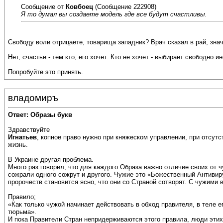
Сообщение от
Ковбоец
(Сообщение 222908)
Я то думал вы создаете модель где все будут счастливы.
Свободу воли отрицаете, товарища западник? Врач сказал в рай, знач
Нет, счастье - тем кто, его хочет. Кто не хочет - выбирает свободно
Попробуйте это принять.
владомиръ
Ответ: Образы букв
Здравствуйте
Игнатьев
, копное право нужно при княжеском управлении, при отсутст
жизнь.
В Украине другая проблема.
Много раз говорил, что для каждого Образа важно отличие своих от ч
сожрали одного сожрут и другого. Чужие это «Божественный Антивиру
пророчеств становится ясно, что они со Страной сотворят. С чужими
Правило;
«Как только чужой начинает действовать в обход правителя, в теле 
тюрьма».
И пока Правители Стран непридерживаются этого правила, люди этих