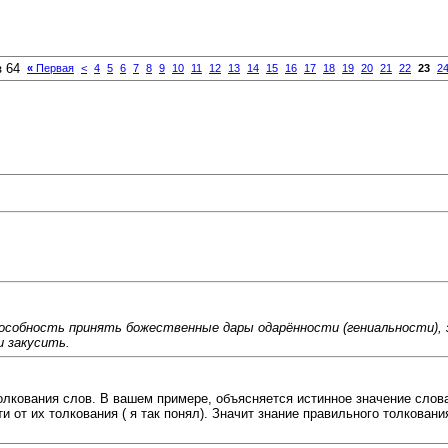
з 64
«
Первая
<
4
5
6
7
8
9
10
11
12
13
14
15
16
17
18
19
20
21
22
23
2
собность принять божественные дары одарённости (гениальности), з
и закусить.
олкования слов. В вашем примере, объясняется истинное значение слов
и от их толкования ( я так понял). Значит знание правильного толкован