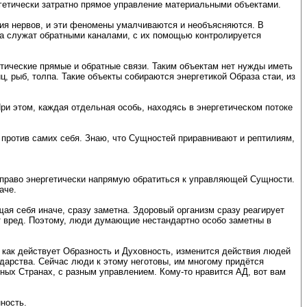
ргетически затратно прямое управление материальными объектами.
ния нервов, и эти феномены умалчиваются и необъясняются. В
ла служат обратными каналами, с их помощью контролируется
тические прямые и обратные связи. Таким объектам нет нужды иметь
 рыб, толпа. Такие объекты собираются энергетикой Образа стаи, из
При этом, каждая отдельная особь, находясь в энергетическом потоке
 против самих себя. Знаю, что Сущностей приравнивают и рептилиям,
т право энергетически напрямую обратиться к управляющей Сущности.
аче.
щая себя иначе, сразу заметна. Здоровый организм сразу реагирует
сят вред. Поэтому, люди думающие нестандартно особо заметны в
 как действует Образность и Духовность, изменится действия людей
дарства. Сейчас люди к этому неготовы, им многому придётся
ных Странах, с разным управлением. Кому-то нравится АД, вот вам
ность.