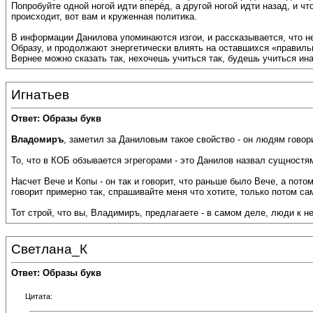
Попробуйте одной ногой идти вперёд, а другой ногой идти назад, и ч
происходит, вот вам и круженная политика.
В информации Данилова упоминаются изгои, и рассказывается, что не
Образу, и продолжают энергетически влиять на оставшихся «правильн
Вернее можно сказать так, нехочешь учиться так, будешь учиться инач
Игнатьев
Ответ: Образы букв
Владомиръ
, заметил за Даниловым такое свойство - он людям говор
То, что в КОБ обзывается эгрегорами - это Данилов назвал сущностя
Насчет Вече и Копы - он так и говорит, что раньше было Вече, а потом
говорит примерно так, спрашивайте меня что хотите, только потом сам
Тот строй, что вы, Владимиръ, предлагаете - в самом деле, люди к н
Светлана_К
Ответ: Образы букв
Цитата: