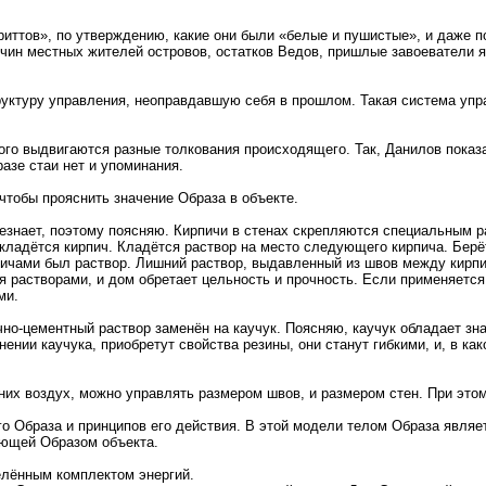
ттов», по утверждению, какие они были «белые и пушистые», и даже по
чин местных жителей островов, остатков Ведов, пришлые завоеватели я
руктуру управления, неоправдавшую себя в прошлом. Такая система упра
того выдвигаются разные толкования происходящего. Так, Данилов пока
разе стаи нет и упоминания.
тобы прояснить значение Образа в объекте.
незнает, поэтому поясняю. Кирпичи в стенах скрепляются специальным 
р кладётся кирпич. Кладётся раствор на место следующего кирпича. Берё
ичами был раствор. Лишний раствор, выдавленный из швов между кирпичам
ся растворами, и дом обретает цельность и прочность. Если применяется
ми.
очно-цементный раствор заменён на каучук. Поясняю, каучук обладает зн
ении каучука, приобретут свойства резины, они станут гибкими, и, в ка
 них воздух, можно управлять размером швов, и размером стен. При этом
ого Образа и принципов его действия. В этой модели телом Образа явл
яющей Образом объекта.
елённым комплектом энергий.