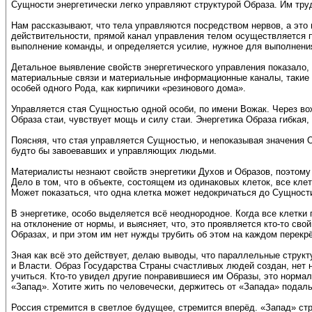
Сущности энергетически легко управляют структурой Образа. Им тру
Нам рассказывают, что тела управляются посредством нервов, а это
действительности, прямой канал управления телом осуществляется 
выполнение команды, и определяется усилие, нужное для выполнени
Детальное выявление свойств энергетического управления показало,
материальные связи и материальные информационные каналы, такие к
особей одного Рода, как кирпичики «резинового дома».
Управляется стая Сущностью одной особи, по имени Вожак. Через вож
Образа стаи, чувствует мощь и силу стаи. Энергетика Образа гибкая,
Поясняя, что стая управляется Сущностью, и непоказывая значения 
будто бы завоевавших и управляющих людьми.
Материалисты незнают свойств энергетики Духов и Образов, поэтом
Дело в том, что в объекте, состоящем из одинаковых клеток, все к
Может показаться, что одна клетка может недокричаться до Сущности
В энергетике, особо выделяется всё неоднородное. Когда все клетки
на отклонение от нормы, и выясняет, что, это проявляется кто-то св
Образах, и при этом им нет нужды трубить об этом на каждом перекрё
Зная как всё это действует, делаю выводы, что параллельные струк
и Власти. Образ Государства Страны счастливых людей создан, нет 
учиться. Кто-то увидел другие понравившиеся им Образы, это норма
«Запад». Хотите жить по человечески, держитесь от «Запада» подал
Россия стремится в светлое будущее, стремится вперёд. «Запад» ст