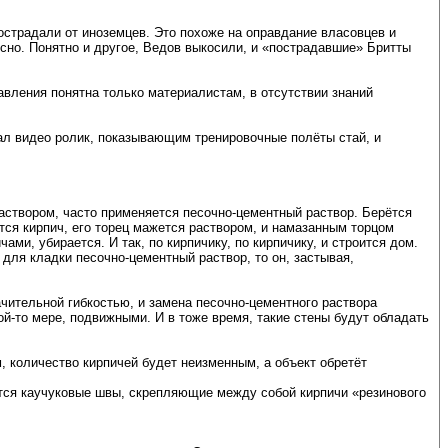
страдали от иноземцев. Это похоже на оправдание власовцев и
сно. Понятно и другое, Ведов выкосили, и «пострадавшие» Бритты
вления понятна только материалистам, в отсутствии знаний
зал видео ролик, показывающим тренировочные полёты стай, и
раствором, часто применяется песочно-цементный раствор. Берётся
тся кирпич, его торец мажется раствором, и намазанным торцом
и, убирается. И так, по кирпичику, по кирпичику, и строится дом.
 для кладки песочно-цементный раствор, то он, застывая,
ачительной гибкостью, и замена песочно-цементного раствора
кой-то мере, подвижными. И в тоже время, такие стены будут обладать
, количество кирпичей будет неизменным, а объект обретёт
яется каучуковые швы, скрепляющие между собой кирпичи «резинового