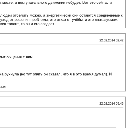
а месте, и поступательного движения небудет. Вот это сейчас и
 людей отселить можно, а энергетически они остаются соединённые к
ход от решения проблемы, это отказ от учёбы, и это «наказуемо».
ен талант, то он и его создаст.
22.02.2014 02:42
опыт общения с ним.
ма рухнула (но тут опять он сказал, что я в это время думал). И
ние.
22.02.2014 03:43