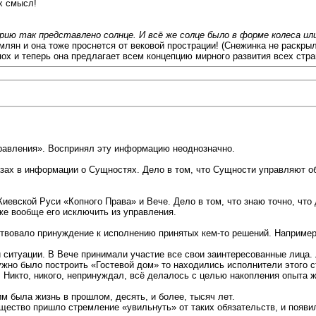
х смысл!
рию так представлено солнце. И всё же солце было в форме колеса ил
млян и она тоже проснется от вековой прострации! (Снежинка не раскрыл
ох и теперь она предлагает всем концепцию мирного развития всех стра
авления». Воспринял эту информацию неоднозначно.
азах в информации о Сущностях. Дело в том, что Сущности управляют о
иевской Руси «Копного Права» и Вече. Дело в том, что знаю точно, что
же вообще его исключить из управления.
йствовало принуждение к исполнению принятых кем-то решений. Наприме
 ситуации. В Вече принимали участие все свои заинтересованные лица.
ужно было построить «Гостевой дом» то находились исполнители этого с
. Никто, никого, непринуждал, всё делалось с целью накопления опыта 
м была жизнь в прошлом, десять, и более, тысяч лет.
щество пришло стремление «увильнуть» от таких обязательств, и появил