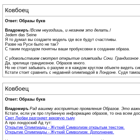
Ковбоец
Ответ: Образы букв
Владомиръ
/
Всем неугодишь, и незачем это делать.
/
Jedem das Seine
Я то думал вы создаете модель где все будут счастливы.
Разве на Руси было не так?
С таким подходом понятны ваши пробуксовки в создании образа.
С удовольствием смотрел открытие олимпиады Сочи. Грандиозное 
Да, зрелище грандиозное. Образов много.
Но не стоит забывать о разуме и в каждом круглом объекте видеть си
Кстати стоит сравнить с недавней олимпиадой в Лондоне. Судя тамо
Ковбоец
Ответ: Образы букв
Владомиръ
Рад вашему восприятию проявления Образов. Это важн
Кстати, если уж про глубинную информацию образов, то она всем дос
Свет Любви разгоняет вековую тьму
А про лондоский Ад тут:
Открытие Олимпиады - Жуткий Символизм открытым текстом.
Открытие Олимпиады - Жуткий Символизм. Дополнение.