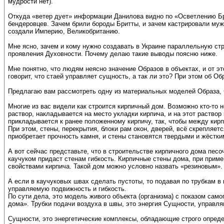
мудрости нет).
Откуда «ветер дует» информации Данилова видно по «Осветлению Бри
бендеровцев. Зачем брили бороды Бритты, и зачем кастрировали муж
создали Империю, Великобританию.
Мне ясно, зачем и кому нужно создавать в Украине параллельную ст
проявления Духовности. Почему делаю такие выводы поясню ниже.
Мне понятно, что людям неясно значение Образов в объектах, и от э
говорит, что стаей управляет сущность, а так ли это? При этом об Об
Предлагаю вам рассмотреть одну из материальных моделей Образа, ч
Многие из вас видели как строится кирпичный дом. Возможно кто-то 
раствор, накладывается на место укладки кирпича, и на этот раство
прикладывается к ранее положенному кирпичу, так, чтобы между кирп
При этом, стены, перекрытия, блоки рам окон, дверей, всё скрепляет
приобретает прочность камня, и стены становятся твердыми и жёстки
А вот сейчас представьте, что в строительстве кирпичного дома пес
каучуком придаст стенам гибкость. Кирпичные стены дома, при примен
свойствами кирпича. Такой дом можно условно назвать «резиновым».
А если в каучуковых швах сделать пустоты, то подавая по трубкам в
управляемую подвижность и гибкость.
По сути дела, это модель живого объекта (организма) с показом сам
дома». Трубки подачи воздуха в швы, это энергия Сущности, управл
Сущности, это энергетические комплексы, обладающие строго опред