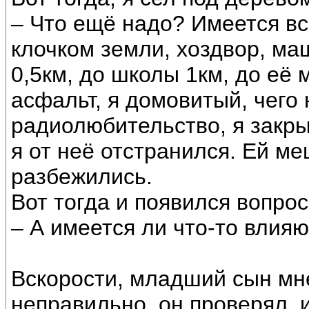
– Что ещё надо? Имеется всё
клочком земли, хоздвор, маш
0,5км, до школы 1км, до её 
асфальт, я домовитый, чего
радиолюбительство, я закр
я от неё отстранился. Ей ме
разбежились.
Вот тогда и появился вопрос
– А имеется ли что-то влия
Вскорости, младший сын мне
неправильно, он проверял, 