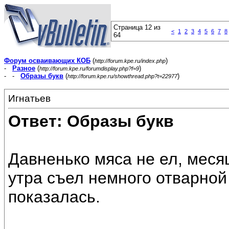
Страница 12 из
<
1
2
3
4
5
6
7
8
64
Форум осваивающих КОБ
(
)
http://forum.kpe.ru/index.php
-
Разное
(
)
http://forum.kpe.ru/forumdisplay.php?f=9
- -
Образы букв
(
)
http://forum.kpe.ru/showthread.php?t=22977
Игнатьев
Ответ: Образы букв
Давненько мяса не ел, меся
утра съел немного отварной
показалась.