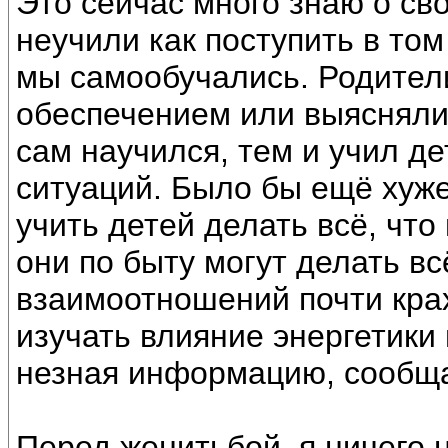
Это сейчас много знаю о св
неучили как поступить в том
мы самообучались. Родител
обеспечением или выясняли
сам научился, тем и учил де
ситуаций. Было бы ещё хуже
учить детей делать всё, что
они по быту могут делать вс
взаимоотношений почти крах
изучать влияние энергетики 
незная информацию, сообщ
Перед женитьбой, я ничего н