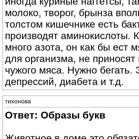
иногда куриные наггетсы, та
молоко, творог, брынза впол
толстом кишечнике есть бак
производят аминокислоты. К
много азота, он как бы ест 
для организма, не приносят
чужого мяса. Нужно бегать. 
депрессий, диабета и т.д.
тихонова
Ответ: Образы букв
Животное в доме это обязат