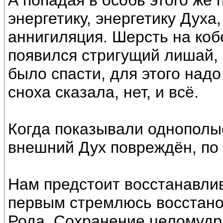
А попадая в особь этого же
энергетику, энергетику Духа
аннигиляция. Шерсть на коб
появился стригущий лишай, 
было спасти, для этого надо
сноха сказала, нет, и всё.
Когда показывали однополые
внешний Дух повреждён, по 
Нам предстоит восстанавлив
первым стремлюсь восстано
Рода. Сохранение целомудри