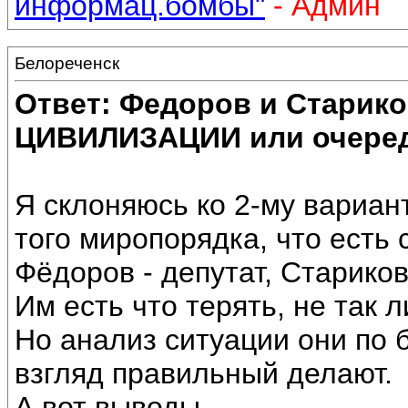
информац.бомбы"
- Админ
Белореченск
Ответ: Федоров и Старик
ЦИВИЛИЗАЦИИ или очеред
Я склоняюсь ко 2-му вариан
того миропорядка, что есть 
Фёдоров - депутат, Стариков
Им есть что терять, не так л
Но анализ ситуации они по 
взгляд правильный делают.
А вот выводы....