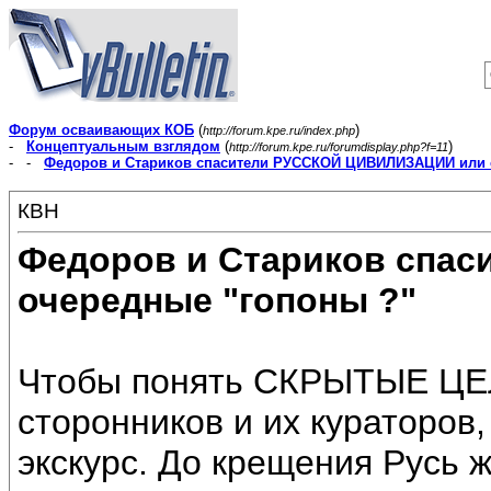
Форум осваивающих КОБ
(
)
http://forum.kpe.ru/index.php
-
Концептуальным взглядом
(
)
http://forum.kpe.ru/forumdisplay.php?f=11
- -
Федоров и Стариков спасители РУССКОЙ ЦИВИЛИЗАЦИИ или 
КВН
Федоров и Стариков спа
очередные "гопоны ?"
Чтобы понять СКРЫТЫЕ ЦЕЛ
сторонников и их кураторов
экскурс. До крещения Русь