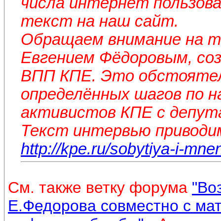
числа интернет пользова
текст на наш сайт.
Обращаем внимание на то
Евгением Фёдоровым, соз
ВПП КПЕ. Это обстоятел
определённых шагов по н
активистов КПЕ с депут
Текст интервью приводи
http://kpe.ru/sobytiya-i-mne
См. также ветку форума
"Во
Е.Федорова совместно с ма