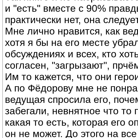
и "есть" вместе с 90% прав
практически нет, она следуе
Мне лично нравится, как ве
хотя я бы на его месте убра
обсуждениях и всех, кто хо
согласен, "загрызают", прчё
Им то кажется, что они геро
А по Фёдорову мне не понрав
ведущая спросила его, почем
забегали, невнятное что то 
какая то есть, которая его о
он не может. До этого на вс