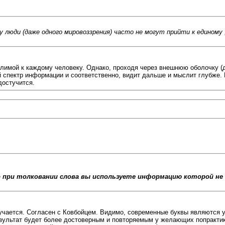
 люди (даже одного мировоззрения) часто не могут прийти к единому 
лимой к каждому человеку. Однако, проходя через внешнюю оболочку (ду
й спектр информации и соответственно, видит дальше и мыслит глубже.
достучится.
 при толковании слова вы используете информацию которой не 
лучается. Согласен с Ковбойцем. Видимо, современные буквы являются 
результат будет более достоверным и повторяемым у желающих попракти