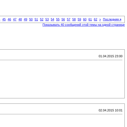
4
45
46
47
48
49
50
51
52
53
54
55
56
57
58
59
60
61
62
>
Последняя
»
Показывать 40 сообщений этой темы на одной странице
01.04.2015 23:00
02.04.2015 10:01