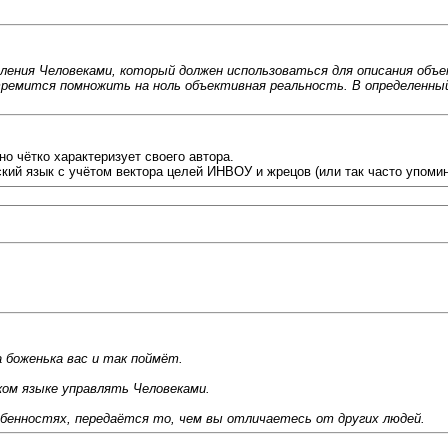
авления Человеками, который должен использоваться для описания об
тремится помножить на ноль объективная реальность. В определенный
но чётко характеризует своего автора.
ский язык с учётом вектора целей ИНВОУ и жрецов (или так часто упоми
 боженька вас и так поймёт.
каком языке управлять Человеками.
обенностях, передаётся то, чем вы отличаетесь от других людей.