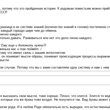
 потому что это пройденная история. К родовым поместьям можно прийт
СССР.
азница в их системе знаний (количество знаний в голове) постепенно 
м каждый гораздо шире чем до обмена.
нечно каждого.
только давать. Развиваться или нет это дело лично каждого.
 Ему еще и доложить нужно?/
женька вас и так поймёт. /
отому что имеет связь с вашим интеллектом.
ка, он понимает мысле образы, понимает происходящие процессы выража
 мысли.
ом случае. Потому что мы с вами составляем одну систему и нам с ним 
 высказать свои мысли, тоже хорошо. Плохо, что злится. Злится то ведь
 которые эта же буква тоже входит. Не получится так. Вид буквы может 
огие рода. И в любом Роде обязательно есть выродки, это естественный