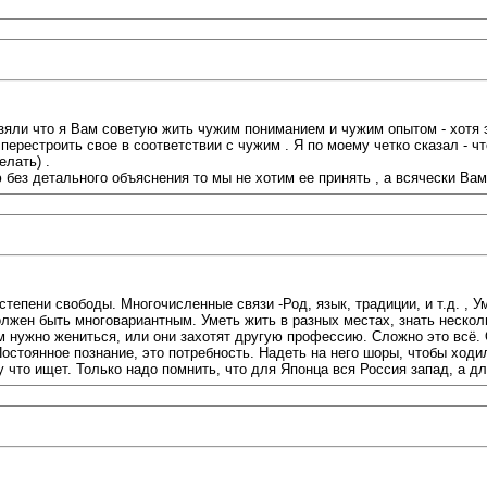
взяли что я Вам советую жить чужим пониманием и чужим опытом - хотя э
перестроить свое в соответствии с чужим . Я по моему четко сказал - ч
елать) .
ю без детального объяснения то мы не хотим ее принять , а всячески Ва
степени свободы. Многочисленные связи -Род, язык, традиции, и т.д. ,
должен быть многовариантным. Уметь жить в разных местах, знать неско
м нужно жениться, или они захотят другую профессию. Сложно это всё. О
стоянное познание, это потребность. Надеть на него шоры, чтобы ходил в
 что ищет. Только надо помнить, что для Японца вся Россия запад, а дл