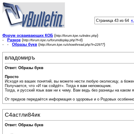
Страница 43 из 64
«
Форум осваивающих КОБ
(
)
http://forum.kpe.ru/index.php
-
Разное
(
)
http://forum.kpe.ru/forumdisplay.php?f=9
- -
Образы букв
(
)
http://forum.kpe.ru/showthread.php?t=22977
владомиръ
Ответ: Образы букв
Просто
Исходя из ваших понятий, вы можете нести любую околесицу, а божен
Получается, что «И так сойдёт». Тогда я вам непомощник.
Тогда, и русский язык вам ни к чему. Вам ведь без разницы на каком
От предков передаётся информация о здоровье и о Родовых особеннос
С4астли84ик
Ответ: Образы букв