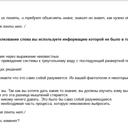
их понять, и требует объяснять иначе, значит он знает, как нужно о
я почти нет. /
олковании слова вы используете информацию которой не было в т
ия через выражение неизвестных.
и приведение системы к треугольному виду с последующей разверткой 
дах решения!
маете что это само собой разумеется. Из вашей фактологии я некоторые
вы. Так как вы хотите дать какие то знания, вы должны изучить кому в
и это эта разница мышлений стирается.
 никому ничего давать. Это было бы само собой разумеющееся.
о необходимая часть процесса, которую невозможно выбросить.
ия почти нет./
ас изменят?