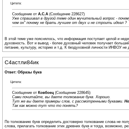
Цитата:
Сообщение от
А.С.А
(Сообщение 228627)
Уже спрашивал в другой теме один мучительный вопрос - почему
чем он" почему не брать лучшее от двух и не строить идеал ?
В этой теме уже пояснялось, что информация поступает целой и неде
духовность. Вот и вывод - более духовный человек получает больши
питание, культуру, историю и т.д. К бездуховной личности ИНВОУ не 
С4астли84ик
Ответ: Образы букв
Цитата:
Сообщение от
Ковбоец
(Сообщение 228645)
Сами почитайте, вы даете толкование букв. Хорошо.
Тут же вы даете примеры слов, с рассмотренными буквами.
Но
Так как можно тут что то понять?
По толкованию букв определить достоверно толкование слова не по
слова, прилагать толкование этих древних букв и тогда, возможно, 