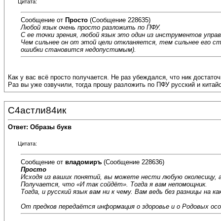
Цитата:
Сообщение от
Просто
(Сообщение 228635)
Любой язык очень просто разложить по ПФУ.
С ее точки зрения, любой язык это один из инструментов упр
Чем сильнее он от этой цели откланяется, тем сильнее его с
ошибки становится недопустимым).
Как у вас всё просто получается. Не раз убеждался, что ник достаточ
Раз вы уже озвучили, тогда прошу разложить по ПФУ русский и китай
С4астли84ик
Ответ: Образы букв
Цитата:
Сообщение от
владомиръ
(Сообщение 228636)
Просто
Исходя из ваших понятий, вы можете нести любую околесицу, а
Получается, что «И так сойдёт». Тогда я вам непомощник.
Тогда, и русский язык вам ни к чему. Вам ведь без разницы на 
От предков передаётся информация о здоровье и о Родовых ос