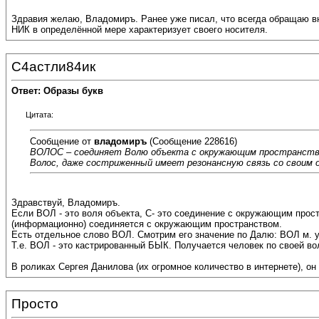
Здравия желаю, Владомиръ. Ранее уже писал, что всегда обращаю вни
НИК в определённой мере характеризует своего носителя.
С4астли84ик
Ответ: Образы букв
Цитата:
Сообщение от
владомиръ
(Сообщение 228616)
ВОЛОС – соединяет Волю объекта с окружающим пространство
Волос, даже состриженный имеет резонансную связь со своим о
Здравствуй, Владомиръ.
Если ВОЛ - это воля объекта, С- это соединение с окружающим прос
(информационно) соединяется с окружающим пространством.
Есть отдельное слово ВОЛ. Смотрим его значение по Далю: ВОЛ м. ук
Т.е. ВОЛ - это кастрированный БЫК. Получается человек по своей во
В роликах Сергея Данилова (их огромное количество в интернете), о
Просто