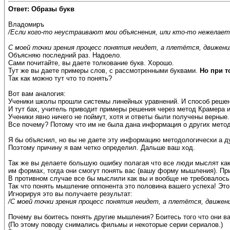
Ответ: Образы букв
Владомиръ
/Если кого-то неустраивают мои объяснения, или кто-то нежелает 
С моей точки зрения процесс понятия неидет, а плетётся, движени
Объясняю последний раз. Надоело.
Сами почитайте, вы даете толкование букв. Хорошо.
Тут же вы даете примеры слов, с рассмотренными буквами.
Но при т
Так как можно тут что то понять?
Вот вам аналогия:
Ученики школы прошли системы линейных уравнений. И способ решен
И тут бах, учитель приводит примеры решения через метод Крамера 
Ученики явно ничего не поймут, хотя и ответы были получены верные.
Все почему? Потому что им не была дана информация о других мето
Я бы объяснил, но вы не даете эту информацию методологически а ду
Поэтому причину я вам четко определил. Дальше ваш ход.
Так же вы делаете большую ошибку полагая что все люди мыслят как 
им формах, тогда они смогут понять вас (вашу форму мышления). Пр
В противном случае все бы мыслили как вы и вообще не требовалось
Так что понять мышление оппонента это половина вашего успеха! Эт
Игнорируя это вы получаете результат:
/С моей точки зрения процесс понятия неидет, а плетётся, движен
Почему вы боитесь понять другие мышления? Боитесь того что они в
(По этому поводу снимались фильмы и некоторые серии сериалов.)