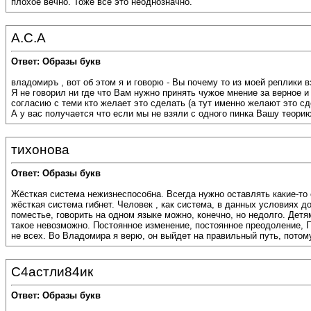
плохое вечно. Тоже всё это неоднозначно.
А.С.А
Ответ: Образы букв
владомиръ , вот об этом я и говорю - Вы почему то из моей реплики 
Я не говорил ни где что Вам нужно принять чужое мнение за верное и 
согласию с теми кто желает это сделать (а тут именно желают это сд
А у вас получается что если мы не взяли с одного пинка Вашу теори
тихонова
Ответ: Образы букв
Жёсткая система нежизнеспособна. Всегда нужно оставлять какие-то 
жёсткая система гибнет. Человек , как система, в данных условиях 
поместье, говорить на одном языке можно, конечно, но недолго. Детя
такое невозможно. Постоянное изменение, постоянное преодоление, По
не всех. Во Владомира я верю, он выйдет на правильный путь, потому
С4астли84ик
Ответ: Образы букв