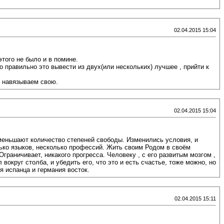
02.04.2015 15:04
того не было и в помине.
то правильно это вывести из двух(или нескольких) лучшее , прийти к
м навязываем свою.
02.04.2015 15:04
 Уменьшают количество степеней свободы. Изменились условия, и
лько языков, несколько профессий. Жить своим Родом в своём
граничивает, никакого прогресса. Человеку , с его развитым мозгом ,
округ столба, и убедить его, что это и есть счастье, тоже можно, но
я испанца и германия восток.
02.04.2015 15:11