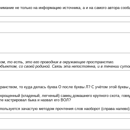
мание не только на информацию источника, а и на самого автора сообще
м, то есть, это его проводник в окружающее пространство.
бъектом, со своей родиной. Связь эта непостоянна, и в течении суто
транством, то куда делась буква О после буквы Л? С учётом этой буквы
рощенный (кладеный, легченый) самец домашнего крупного скота, говядо
ле кастрировал быка и назвал его ВОЛ?
н пользуется зачастую методом прочтения слов наоборот (справа налево)