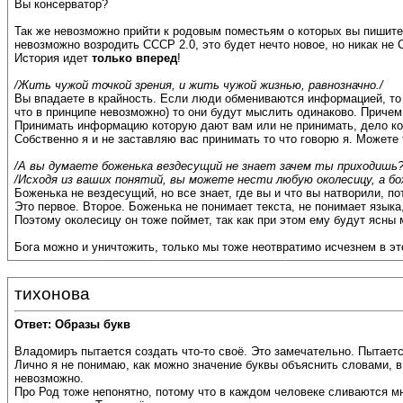
Вы консерватор?
Так же невозможно прийти к родовым поместьям о которых вы пишите,
невозможно возродить СССР 2.0, это будет нечто новое, но никак не 
История идет
только вперед
!
/Жить чужой точкой зрения, и жить чужой жизнью, равнозначно./
Вы впадаете в крайность. Если люди обмениваются информацией, то р
что в принципе невозможно) то они будут мыслить одинаково. Приче
Принимать информацию которую дают вам или не принимать, дело ко
Собственно я и не заставляю вас принимать то что говорю я. Можете 
/А вы думаете боженька вездесущий не знает зачем ты приходишь?
/Исходя из ваших понятий, вы можете нести любую околесицу, а бо
Боженька не вездесущий, но все знает, где вы и что вы натворили, п
Это первое. Второе. Боженька не понимает текста, не понимает язы
Поэтому околесицу он тоже поймет, так как при этом ему будут ясны
Бога можно и уничтожить, только мы тоже неотвратимо исчезнем в эт
тихонова
Ответ: Образы букв
Владомиръ пытается создать что-то своё. Это замечательно. Пытается
Лично я не понимаю, как можно значение буквы объяснить словами, в
невозможно.
Про Род тоже непонятно, потому что в каждом человеке сливаются мн