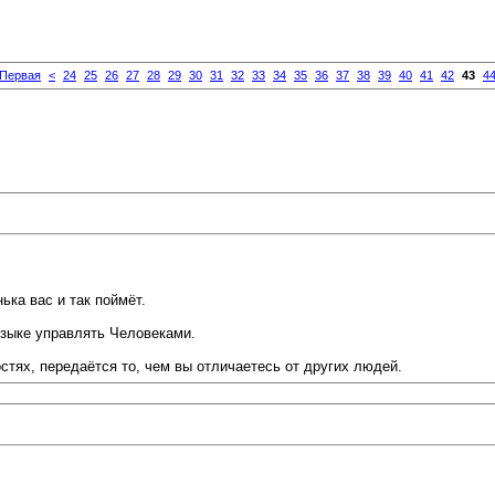
Первая
<
24
25
26
27
28
29
30
31
32
33
34
35
36
37
38
39
40
41
42
43
4
ька вас и так поймёт.
 языке управлять Человеками.
тях, передаётся то, чем вы отличаетесь от других людей.