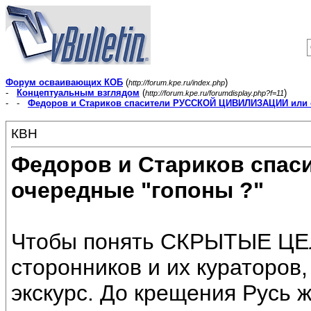
Форум осваивающих КОБ
(
)
http://forum.kpe.ru/index.php
-
Концептуальным взглядом
(
)
http://forum.kpe.ru/forumdisplay.php?f=11
- -
Федоров и Стариков спасители РУССКОЙ ЦИВИЛИЗАЦИИ или 
КВН
Федоров и Стариков спа
очередные "гопоны ?"
Чтобы понять СКРЫТЫЕ ЦЕЛ
сторонников и их кураторов
экскурс. До крещения Русь