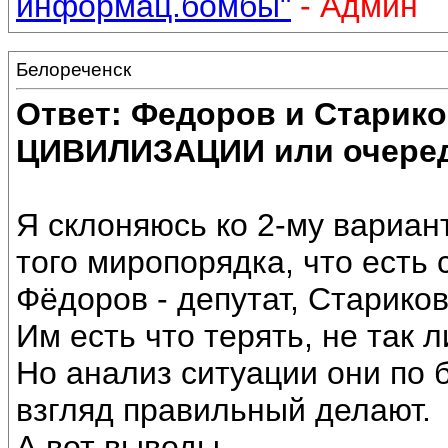
информац.бомбы"
- Админ
Белореченск
Ответ: Федоров и Старик
ЦИВИЛИЗАЦИИ или очеред
Я склоняюсь ко 2-му вариан
того миропорядка, что есть 
Фёдоров - депутат, Стариков
Им есть что терять, не так л
Но анализ ситуации они по 
взгляд правильный делают.
А вот выводы....