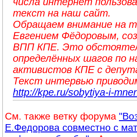
числа интернет пользова
текст на наш сайт.
Обращаем внимание на то
Евгением Фёдоровым, соз
ВПП КПЕ. Это обстоятел
определённых шагов по н
активистов КПЕ с депут
Текст интервью приводи
http://kpe.ru/sobytiya-i-mne
См. также ветку форума
"Во
Е.Федорова совместно с ма