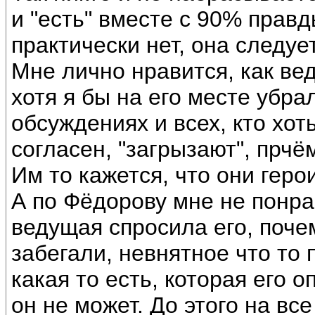
и "есть" вместе с 90% прав
практически нет, она следуе
Мне лично нравится, как ве
хотя я бы на его месте убра
обсуждениях и всех, кто хо
согласен, "загрызают", прчё
Им то кажется, что они геро
А по Фёдорову мне не понрав
ведущая спросила его, почем
забегали, невнятное что то 
какая то есть, которая его о
он не может. До этого на вс